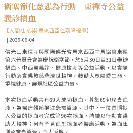
衛塞節化慈悲為行動 東禪寺公益
義診捐血
【人間社 心崇 馬來西亞仁嘉隆報導】
2026-06-04
佛光山東禪寺與國際佛光會馬來西亞中馬協會東禪
第六普賢分會為慶祝衛塞節，於5月30日至31日舉辦
捐血、中西醫義診、健康檢測等公益活動，以實際
行動落實佛教慈悲濟世精神，鼓勵大眾關愛生命、
重視健康，展現社區公益力量。
本次捐血活動共有69人成功捐血，募集69包珍貴血
液，為醫療體系挹注急需資源。其中，一位長期投
入公益的捐血者完成第96次捐血，持續以行動實踐
助人精神；另有罕見血型捐血者響應活動，為血庫
增添寶貴資源，令人感佩。