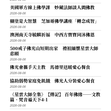
美國軍方線上佛學課 妙藏法師談人間佛教
2026-08-06
糊塗是大智慧 芝加哥佛學講座「轉念成智」
2026-08-06
澳洲南天寺毓麟祈福 中西方寶寶同沐佛恩
2026-08-06
500戒子佛光山短期出家 禮祖緬懷星雲大師
悲願
2026-08-06
佛光會攜手天主教 馬德里送暖愛心餐食
2026-08-06
協助弱勢家庭免飢餓 佛光人分裝愛心餐食
2026-08-06
《星雲大師全集》【傳記】 百年佛緣──文教
篇．梵音遍天下4-1
2026-08-06