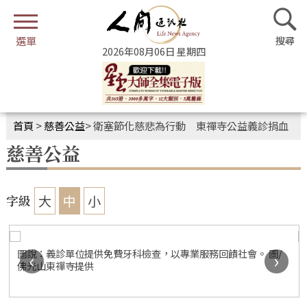
2026年08月06日 星期四
首頁
>
慈善公益
>
衛塞節化慈悲為行動 東禪寺公益義診捐血
慈善公益
大
中
小
字級
圖說：義診單位提供免費牙科檢查，以專業服務回饋社會。 圖/
‹
›
佛光山東禪寺提供