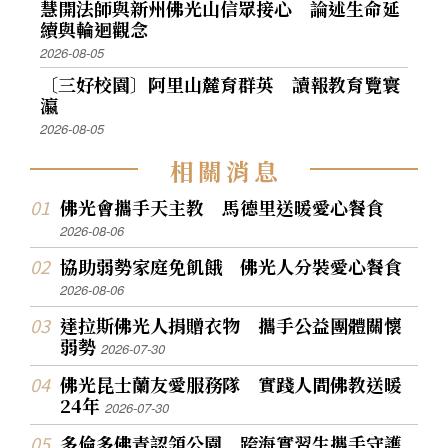
慧開法師與新州佛光山信眾接心 論述生命延
續與輪迴觀念
2026-08-05
〔三好校園〕阿里山麓育群英 讀報教育覽寰
瀛
2026-08-05
相
關
消
息
佛光會攜手天主教 馬德里送暖愛心餐食
2026-08-06
協助弱勢家庭免飢餓 佛光人分裝愛心餐食
2026-08-06
達拉斯佛光人捐贈衣物 攜手公益團體關懷
弱勢
2026-07-30
佛光昆士蘭友愛服務隊 實踐人間佛教送暖
24年
2026-07-30
多倫多佛青認領公園 跨海實習生攜手守護