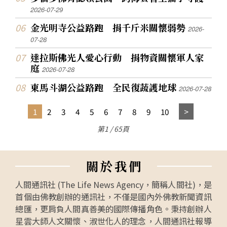
2026-07-29
金光明寺公益路跑 捐千斤米關懷弱勢
2026-
07-28
達拉斯佛光人愛心行動 捐物資關懷軍人家
庭
2026-07-28
東馬斗湖公益路跑 全民復蔬護地球
2026-07-28
1
2
3
4
5
6
7
8
9
10
第1 / 65頁
關
於
我
們
人間通訊社 (The Life News Agency，簡稱人間社)，是
首個由佛教創辦的通訊社，不僅是國內外佛教新聞資訊
總匯，更肩負人間真善美的國際傳播角色。秉持創辦人
星雲大師人文關懷、淑世化人的理念，人間通訊社報導