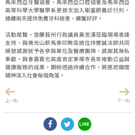
馬來西亞牙醫協會、馬來西亞口腔協會及馬來西亞
高等科學大學醫學系更首次加入衛塞節義診行列，
連續兩天提供免費牙科檢查，廣獲好評。
活動尾聲，雪蘭莪州行政議員黃思漢蒞臨現場表達
支持，與佛光山新馬泰印教區總住持覺誠法師共同
頒發感謝狀予各參與單位及醫療團隊，感謝其無私
奉獻。與會嘉賓也高度肯定東禪寺長年推動公益與
健康服務的成果，期盼透過持續合作，將慈悲關懷
精神深入社會每個角落。
上一則
下一則