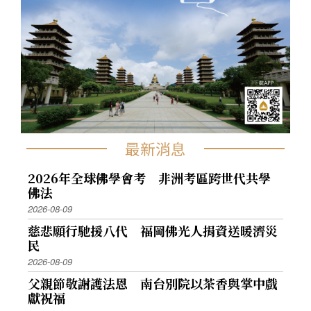
最新消息
2026年全球佛學會考 非洲考區跨世代共學
佛法
2026-08-09
慈悲願行馳援八代 福岡佛光人捐資送暖濟災
民
2026-08-09
父親節敬謝護法恩 南台別院以茶香與掌中戲
獻祝福