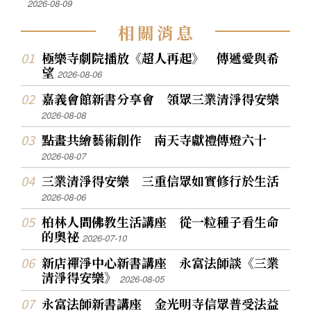
2026-08-09
相
關
消
息
極樂寺劇院播放《超人再起》 傳遞愛與希
望
2026-08-06
嘉義會館新書分享會 領眾三業清淨得安樂
2026-08-08
點畫共繪藝術創作 南天寺獻禮傳燈六十
2026-08-07
三業清淨得安樂 三重信眾如實修行於生活
2026-08-06
柏林人間佛教生活講座 從一粒種子看生命
的奧祕
2026-07-10
新店禪淨中心新書講座 永富法師談《三業
清淨得安樂》
2026-08-05
永富法師新書講座 金光明寺信眾普受法益