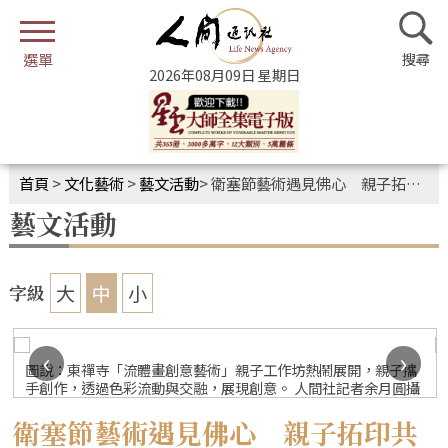
2026年08月09日 星期日
首頁
>
文化藝術
>
藝文活動
>
衛塞節藝術遇見佛心 親子拓印共創流體畫
藝文活動
大
中
小
字級
‹
›
圖說：東禪寺「流體畫創意藝術」親子工作坊熱鬧展開，親子攜
手創作，透過色彩流動與交融，展現創意。 人間社記者余月圓攝
衛塞節藝術遇見佛心 親子拓印共