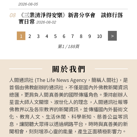
2026-08-05
《三業清淨得安樂》新書分享會 談修行落
實日常
2026-08-02
1
2
3
4
5
6
7
8
9
10
第1 / 188頁
關
於
我
們
人間通訊社 (The Life News Agency，簡稱人間社)，是
首個由佛教創辦的通訊社，不僅是國內外佛教新聞資訊
總匯，更肩負人間真善美的國際傳播角色。秉持創辦人
星雲大師人文關懷、淑世化人的理念，人間通訊社報導
佛教界以及各宗教界的新聞資訊，並傳播國內外藝術文
化、教育人文、生活休閒、科學新知、慈善公益等訊
息，讓閱聽大眾得以透過網路平台，時時與真善美的新
聞相會，刻刻增添心靈的能量，產生正面積極影響力。