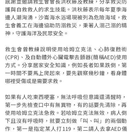
感謝並邀請救生會會長洪秋藤及教練，分享救災防
護與自救救人的求生技能。洪秋藤表示每年夏季海
邊人潮洶湧，沙崙海水浴場現被列為危險海域，救
生會義工在海邊協助防溺救災，秉著人溺己溺的精
神，守護海洋及民眾安全。
救生會曾教練說明使用哈姆立克法、心肺復甦術
(CPR)、及自動體外心臟電擊去顫器(簡稱AED)使用
方式。分享居家安全知識，例如長者如果跌倒，第
一時間不要馬上爬起來，要先觀察幾秒鐘，看身體
哪裡受傷或是需要求救。
如果有人吃東西哽塞，無法呼吸但意識還清醒時，
第一步先檢查口中有無異物，有的話要先清除，再
使用哈姆立克法急救。若哈姆立克法無效，病人倒
下且沒有呼吸時，就要立刻做「叫、叫」的兩個動
作，第一是指定某人打119，第二請人去拿AED儀