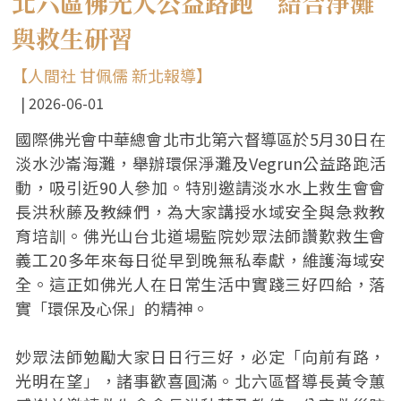
北六區佛光人公益路跑 結合淨灘
與救生研習
【人間社 甘佩儒 新北報導】
2026-06-01
國際佛光會中華總會北市北第六督導區於5月30日在
淡水沙崙海灘，舉辦環保淨灘及Vegrun公益路跑活
動，吸引近90人參加。特別邀請淡水水上救生會會
長洪秋藤及教練們，為大家講授水域安全與急救教
育培訓。佛光山台北道場監院妙眾法師讚歎救生會
義工20多年來每日從早到晚無私奉獻，維護海域安
全。這正如佛光人在日常生活中實踐三好四給，落
實「環保及心保」的精神。
妙眾法師勉勵大家日日行三好，必定「向前有路，
光明在望」，諸事歡喜圓滿。北六區督導長黃令蕙