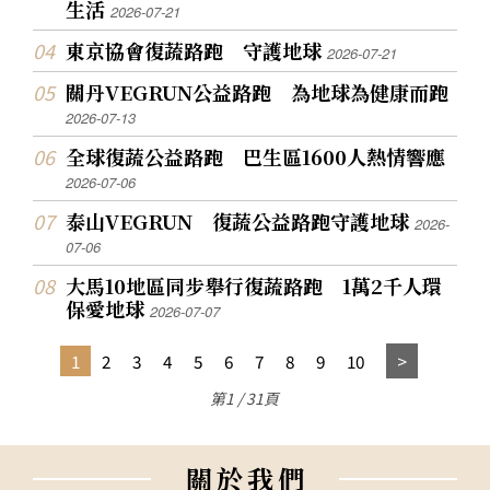
生活
2026-07-21
東京協會復蔬路跑 守護地球
2026-07-21
關丹VEGRUN公益路跑 為地球為健康而跑
2026-07-13
全球復蔬公益路跑 巴生區1600人熱情響應
2026-07-06
泰山VEGRUN 復蔬公益路跑守護地球
2026-
07-06
大馬10地區同步舉行復蔬路跑 1萬2千人環
保愛地球
2026-07-07
1
2
3
4
5
6
7
8
9
10
第1 / 31頁
關
於
我
們