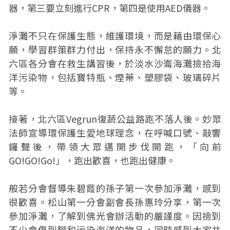
器，第三要立刻進行CPR，第四是使用AED儀器。
淨灘不只在保護生態，維護環境，而是藉由環保心
願，學習群策群力付出，保持永不懈怠的願力。北
六區各分會在救生講習後，於淡水沙崙海灘撿拾海
洋污染物，包括寶特瓶、煙蒂、塑膠袋、玻璃碎片
等。
接著，北六區Vegrun復蔬公益路跑不落人後。妙眾
法師宣導環保護生愛地球理念，在呼喊口號、敲響
鑼聲後，帶領大眾邁開步伐開跑，「向前
GO!GO!Go!」，跑出歡喜，也跑出健康。
般若分會督導朱碧霞的孫子第一次參加淨灘，感到
很歡喜。松山第一分會副會長孫惠玲分享，第一次
參加淨灘，了解到佛光會辦活動的嚴謹度。因撿到
不少會傷到腳和污染海洋的物品，同時感到大家共