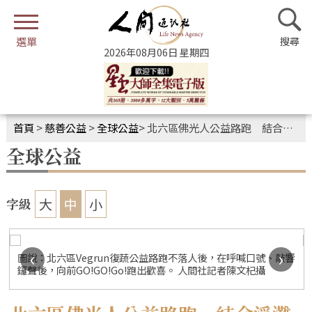
2026年08月06日 星期四
首頁
>
慈善公益
>
全球公益
>
北六區佛光人公益路跑 結合淨灘與救生研習
全球公益
大
中
小
字級
‹
›
圖說：北六區Vegrun復蔬公益路跑不落人後，在呼喊口號、敲響
鑼聲後，向前GO!GO!Go!跑出歡喜。 人間社記者陳文杞攝