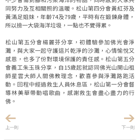
同努力及互相關照的溫暖。松山第四分會黃紅芬及
黃滿足姐妹，年齡74及79歲，平時有在鍛鍊身體，
所以撿一大袋海洋垃圾，一點也不覺得累。
松山第五分會楊麗芬分享，初體驗參加佛光會淨
灘，與大家一起守護這片乾淨的沙灘，心情愉悅又
感恩，也多了份對環境保護的責任感。松山第五分
會義工朱玉珠分享，自15歲起就認同佛光山開山祖
師星雲大師人間佛教理念，歡喜參與淨灘路跑活
動。回程中經過救生人員休息區，松山第一分會督
導林美華帶動唱歌曲，感謝救生會盡心盡力的行
佛。
上一則
下一則