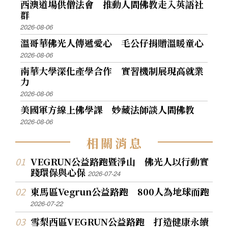
西澳道場供僧法會 推動人間佛教走入英語社
群
2026-08-06
溫哥華佛光人傳遞愛心 毛公仔捐贈溫暖童心
2026-08-06
南華大學深化產學合作 實習機制展現高就業
力
2026-08-06
美國軍方線上佛學課 妙藏法師談人間佛教
2026-08-06
相
關
消
息
VEGRUN公益路跑暨淨山 佛光人以行動實
踐環保與心保
2026-07-24
東馬區Vegrun公益路跑 800人為地球而跑
2026-07-22
雪梨西區VEGRUN公益路跑 打造健康永續