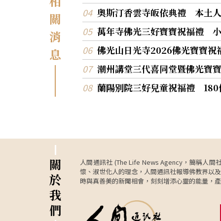
相
奧斯汀香雲寺皈依典禮 本土
關
萬年寺佛光三好寶寶祝福禮 
消
佛光山日光寺2026佛光寶寶
息
潮州講堂三代喜同堂暨佛光寶
蘭陽別院三好兒童祝福禮 18
關
人間通訊社 (The Life News Age
懷、淑世化人的理念，人間通訊社報導佛教界以及
於
時與真善美的新聞相會，刻刻增添心靈的能量，產
我
們