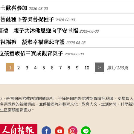
人士歡喜參加
2026-08-03
小菩薩種下善美菩提種子
2026-08-03
祝福禮 親子共沐佛恩迎向平安幸福
2026-08-03
寶祝福禮 凝聚幸福慈悲守護
2026-08-03
0位孩童皈依三寶成觀音契子
2026-08-03
1
2
3
4
5
6
7
8
9
10
第1 / 289頁
ncy，簡稱人間社)，是首個由佛教創辦的通訊社，不僅是國內外佛教新聞資訊總匯，
各宗教界的新聞資訊，並傳播國內外藝術文化、教育人文、生活休閒、科學新
生正面積極影響力。