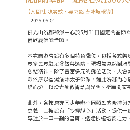
【人間社 陳奕妏、吳慧銘 吉隆坡報導】
2026-06-01
佛光山冼都禪淨中心於5月31日國定衛塞節
佛歡慶佛誕佳節。
本次園遊會設有多個特色攤位，包括各式美
眾多民眾駐足參觀與選購。現場氣氛熱鬧溫
慈悲精神。除了豐富多元的攤位活動，大會
眾依序以香湯灌沐太子佛像，藉此洗滌內心
燃心燈，以燈光象徵智慧與光明、祈願闔家
此外，各樓層亦同步舉辦不同類型的修持與
意義。二樓設有「抄經靜心」活動，提供一
專注於一筆一劃的書寫，透過抄經培養定力