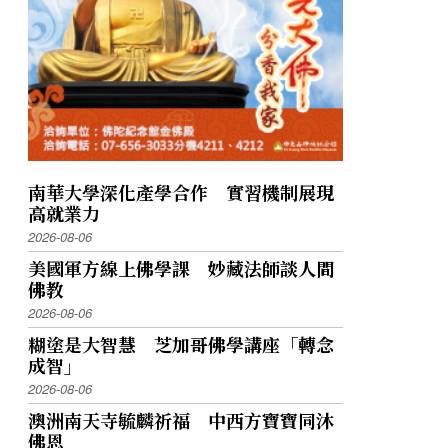
南華大學深化產學合作 實習機制展現
高就業力
2026-08-06
美國軍方線上佛學課 妙藏法師談人間
佛教
2026-08-06
糊塗是大智慧 芝加哥佛學講座「轉念
成智」
2026-08-06
澳洲南天寺毓麟祈福 中西方寶寶同沐
佛恩