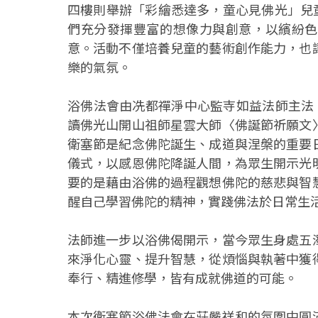
四樓則舉辦「彩繪悉達多，童心見佛光」兒童
們充分發揮豐富的想像力與創意，以繽紛色
意。活動不僅培養兒童的藝術創作能力，也
樂的氣氛。
浴佛法會由冼都禪淨中心監寺如益法師主法
讀佛光山開山祖師星雲大師〈佛誕節祈願文
衛塞節是紀念佛陀誕生、成道與涅槃的重要
儀式，以感恩佛陀降誕人間，為眾生開示光
要的是藉由浴佛的過程觀想佛陀的慈悲與智
醒自己學習佛陀的精神，實踐佛法於日常生
法師進一步以浴佛偈開示，當今眾生身處五
來淨化心靈、提升智慧，從煩惱與執著中獲
奉行、精進修學，皆有成就佛道的可能。
本次衛塞節浴佛法會在莊嚴祥和的氛圍中圓