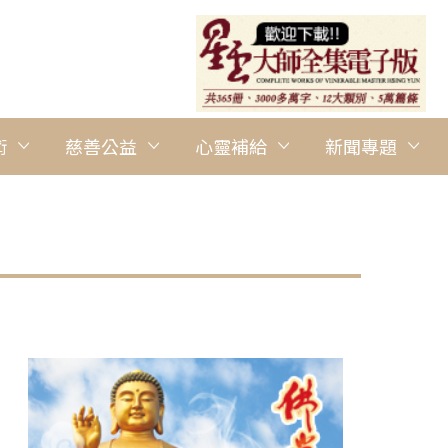
術
慈善公益
心靈補給
新聞專題
圖說：冼都禪淨中心監寺如益法師帶領信眾浴佛。 人間社記者王一