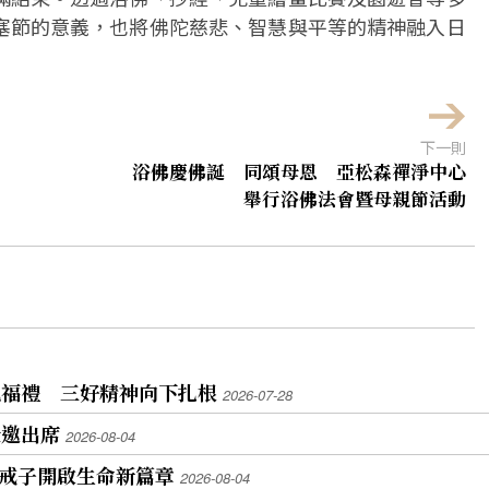
塞節的意義，也將佛陀慈悲、智慧與平等的精神融入日
下一則
浴佛慶佛誕 同頌母恩 亞松森禪淨中心
舉行浴佛法會暨母親節活動
祝福禮 三好精神向下扎根
2026-07-28
受邀出席
2026-08-04
新戒子開啟生命新篇章
2026-08-04