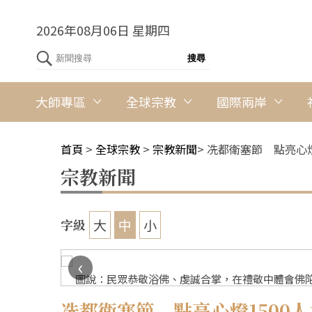
2026年08月06日 星期四
大師專區
全球宗教
國際兩岸
首頁
>
全球宗教
>
宗教新聞
>
冼都衛塞節 點亮心燈
宗教新聞
大
中
小
字級
‹
一至攝
圖說：民眾恭敬浴佛、虔誠合掌，在禮敬中體會佛陀
冼都衛塞節 點亮心燈1500