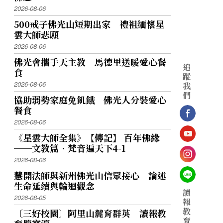
2026-08-06
500戒子佛光山短期出家 禮祖緬懷星
雲大師悲願
2026-08-06
佛光會攜手天主教 馬德里送暖愛心餐
追
食
蹤
2026-08-06
我
們
協助弱勢家庭免飢餓 佛光人分裝愛心
餐食
2026-08-06
《星雲大師全集》【傳記】 百年佛緣
──文教篇．梵音遍天下4-1
2026-08-06
慧開法師與新州佛光山信眾接心 論述
生命延續與輪迴觀念
讀
2026-08-05
報
教
〔三好校園〕阿里山麓育群英 讀報教
育