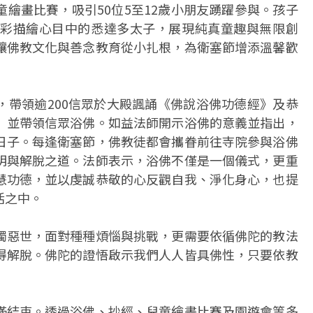
繪畫比賽，吸引50位5至12歲小朋友踴躍參與。孩子
彩描繪心目中的悉達多太子，展現純真童趣與無限創
讓佛教文化與善念教育從小扎根，為衛塞節增添溫馨歡
，帶領逾200信眾於大殿諷誦《佛說浴佛功德經》及恭
〉並帶領信眾浴佛。如益法師開示浴佛的意義並指出，
日子。每逢衛塞節，佛教徒都會攜眷前往寺院參與浴佛
明與解脫之道。法師表示，浴佛不僅是一個儀式，更重
慧功德，並以虔誠恭敬的心反觀自我、淨化身心，也提
活之中。
濁惡世，面對種種煩惱與挑戰，更需要依循佛陀的教法
得解脫。佛陀的證悟啟示我們人人皆具佛性，只要依教
滿結束。透過浴佛、抄經、兒童繪畫比賽及園遊會等多