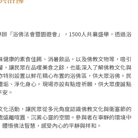
舉辦「浴佛法會暨園遊會」，1500人共襄盛舉，透過浴
味健康的素食佳餚、消暑飲品，以及佛教文物等，吸引
馨，讓民眾在品嚐美食之餘，也能深入了解佛教文化與
亦特別設置以鮮花精心布置的浴佛區，供大眾浴佛。民
塵垢、淨化身心。現場亦設有點燈祈願，供大眾虔誠點
平安。
文化活動，讓民眾從多元角度認識佛教文化與衛塞節的
處遠離喧囂、沉澱心靈的空間。參與者在寧靜的環境中
，體悟佛法智慧，感受內心的平靜與祥和。