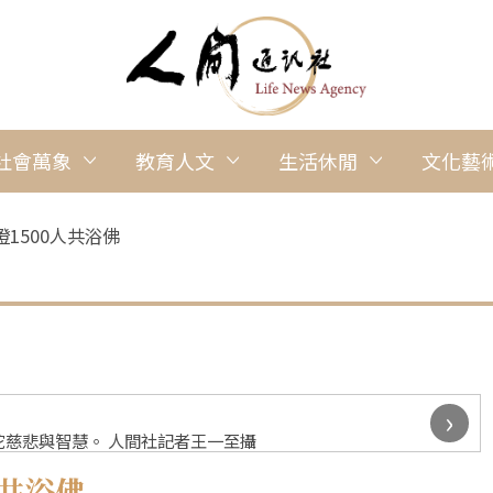
社會萬象
教育人文
生活休閒
文化藝
1500人共浴佛
›
慈悲與智慧。 人間社記者王一至攝
人共浴佛