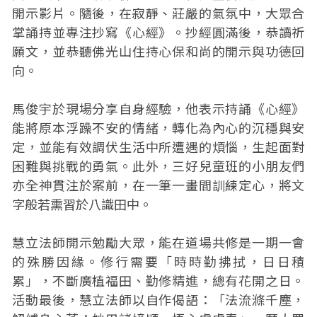
開示影片。隨後，在寂靜、莊嚴的氣氛中，大眾合
掌誦持並專注抄寫《心經》。抄經圓滿後，恭讀祈
願文，並恭聽佛光山住持心保和尚的開示與功德回
向。
馬俊宇於現場分享自身經驗，他表示持誦《心經》
能將原本浮躁不安的情緒，轉化為內心的沉穩與安
定，並能有效調伏生活中所遭遇的煩惱，生起面對
困難與挑戰的勇氣。此外，三好兒童班的小朋友們
亦全神貫注於案前，在一筆一畫間訓練定心，將文
字般若熏習於八識田中。
慧立法師開示勉勵大眾，能在道場共修是一期一會
的殊勝因緣。修行需要「時時勤拂拭，日日積
累」，不斷廣植福田、勤修精進，總有花開之日。
活動最後，慧立法師以自作偈語：「法流滌千塵，