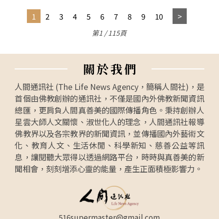
1
2
3
4
5
6
7
8
9
10
第1 / 115頁
關
於
我
們
人間通訊社 (The Life News Agency，簡稱人間社)，是
首個由佛教創辦的通訊社，不僅是國內外佛教新聞資訊
總匯，更肩負人間真善美的國際傳播角色。秉持創辦人
星雲大師人文關懷、淑世化人的理念，人間通訊社報導
佛教界以及各宗教界的新聞資訊，並傳播國內外藝術文
化、教育人文、生活休閒、科學新知、慈善公益等訊
息，讓閱聽大眾得以透過網路平台，時時與真善美的新
聞相會，刻刻增添心靈的能量，產生正面積極影響力。
516supermaster@gmail.com