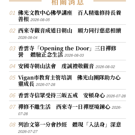
相
關
消
息
佛光文教中心佛學講座 百人精進修持長養
善根
2026-08-05
西來寺觀音成道日朝山 願力同行慈悲相續
2026-08-04
香雲寺「Opening the Door」三日禪修
營 體驗正念生活
2026-08-03
安國寺朝山法會 虔誠禮敬觀音
2026-08-02
Vigan市教育主管培訓 佛光山團隊助力心
靈成長
2026-07-28
香雲寺信眾受持三皈五戒 安頓身心
2026-07-28
禪修不離生活 西來寺一日禪歷境鍊心
2026-
07-28
列治文第一分會抄經 體現「入法身」深意
2026-07-27