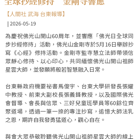
全球抄經修持 金剛寺響應
【人間社 武海 台東報導】
2026-05-19
為慶祝佛光山開山60周年，並響應「佛光日全球同
步抄經修持」活動，佛光山金剛寺於5月16日舉辦抄
寫《心經》修持活動。金剛寺監寺慧立法師帶領信
眾靜心修持、以心印心，共同緬懷佛光山開山祖師
星雲大師，並發願將般若智慧融入日常。
台東縣政府機要祕書馬俊宇、台東大學研發長張耀
中教授、前東大副校長張義鋒教授，以及國際佛光
會督導、會長與信眾、三好兒童班學員等60餘位齊
聚道場，透過一筆一捺的專注抄寫，追憶大師法乳
之恩，期許自我發勇猛道心，觀心自在。
與會大眾恭敬聆聽佛光山開山祖師星雲大師的線上