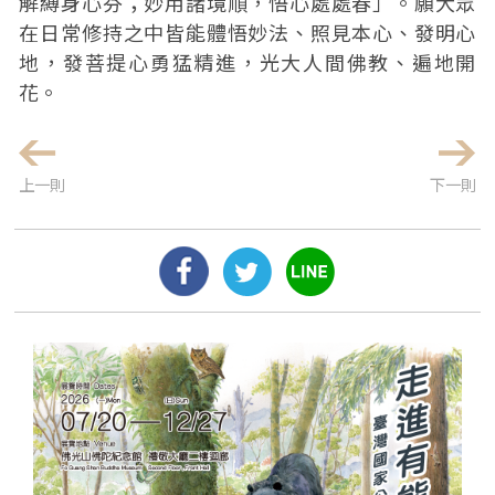
解縛身心芬；妙用諸境順，悟心處處春」。願大眾
在日常修持之中皆能體悟妙法、照見本心、發明心
地，發菩提心勇猛精進，光大人間佛教、遍地開
花。
上一則
下一則