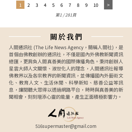
1
2
3
4
5
6
7
8
9
10
第1 / 281頁
關
於
我
們
人間通訊社 (The Life News Agency，簡稱人間社)，是
首個由佛教創辦的通訊社，不僅是國內外佛教新聞資訊
總匯，更肩負人間真善美的國際傳播角色。秉持創辦人
星雲大師人文關懷、淑世化人的理念，人間通訊社報導
佛教界以及各宗教界的新聞資訊，並傳播國內外藝術文
化、教育人文、生活休閒、科學新知、慈善公益等訊
息，讓閱聽大眾得以透過網路平台，時時與真善美的新
聞相會，刻刻增添心靈的能量，產生正面積極影響力。
516supermaster@gmail.com