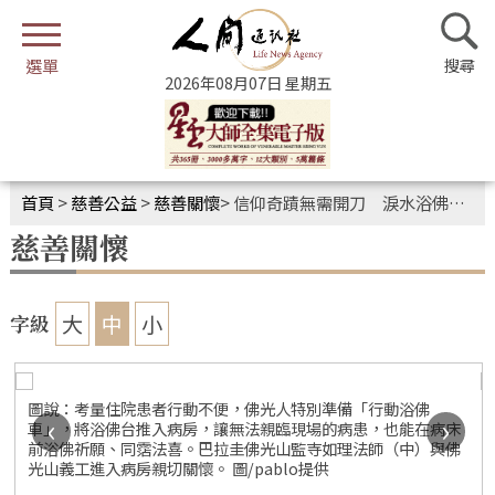
2026年08月07日 星期五
首頁
>
慈善公益
>
慈善關懷
>
信仰奇蹟無需開刀 淚水浴佛見證母愛
慈善關懷
大
中
小
字級
圖說：考量住院患者行動不便，佛光人特別準備「行動浴佛
‹
›
車」，將浴佛台推入病房，讓無法親臨現場的病患，也能在病床
前浴佛祈願、同霑法喜。巴拉圭佛光山監寺如理法師（中）與佛
光山義工進入病房親切關懷。 圖/pablo提供