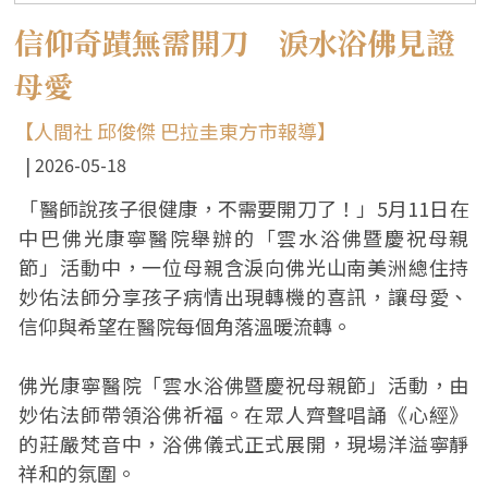
信仰奇蹟無需開刀 淚水浴佛見證
母愛
【人間社 邱俊傑 巴拉圭東方市報導】
2026-05-18
「醫師說孩子很健康，不需要開刀了！」5月11日在
中巴佛光康寧醫院舉辦的「雲水浴佛暨慶祝母親
節」活動中，一位母親含淚向佛光山南美洲總住持
妙佑法師分享孩子病情出現轉機的喜訊，讓母愛、
信仰與希望在醫院每個角落溫暖流轉。
佛光康寧醫院「雲水浴佛暨慶祝母親節」活動，由
妙佑法師帶領浴佛祈福。在眾人齊聲唱誦《心經》
的莊嚴梵音中，浴佛儀式正式展開，現場洋溢寧靜
祥和的氛圍。