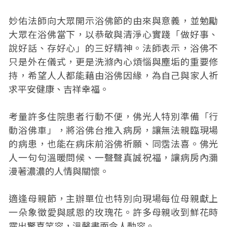
妙佑法師向大眾開示浴佛節的由來與意義，並勉勵
大眾在浴佛當下，以恭敬與清淨心實踐「做好事、
說好話、存好心」的三好精神。法師表示，浴佛不
只是外在儀式，更是洗滌內心煩惱與塵垢的重要修
持，希望人人都能藉由浴佛因緣，為自己與家人祈
求平安健康、吉祥幸福。
考量許多住院患者行動不便，佛光人特別準備「行
動浴佛車」，將浴佛台推入病房，讓無法親臨現場
的病患，也能在病床前浴佛祈願、同霑法喜。佛光
人一句句溫暖問候、一聲聲真誠祝福，讓病房內瀰
漫著濃濃的人情與關懷。
適逢母親節，主辦單位也特別向現場每位母親獻上
一朵象徵愛與感恩的玫瑰花。許多母親收到鮮花時
露出驚喜笑容，溫馨畫面令人動容。