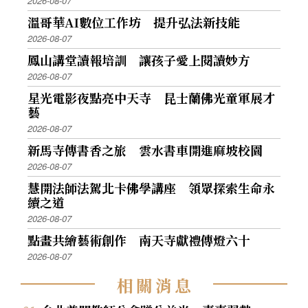
2026-08-07
溫哥華AI數位工作坊 提升弘法新技能
2026-08-07
鳳山講堂讀報培訓 讓孩子愛上閱讀妙方
2026-08-07
星光電影夜點亮中天寺 昆士蘭佛光童軍展才
藝
2026-08-07
新馬寺傳書香之旅 雲水書車開進麻坡校園
2026-08-07
慧開法師法駕北卡佛學講座 領眾探索生命永
續之道
2026-08-07
點畫共繪藝術創作 南天寺獻禮傳燈六十
2026-08-07
相
關
消
息