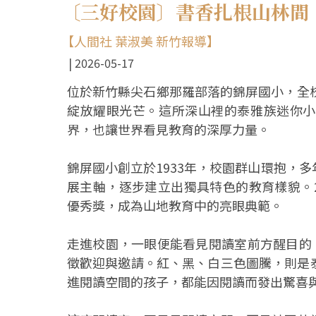
〔三好校園〕書香扎根山林間
【人間社 葉淑美 新竹報導】
2026-05-17
位於新竹縣尖石鄉那羅部落的錦屏國小，全
綻放耀眼光芒。這所深山裡的泰雅族迷你小
界，也讓世界看見教育的深厚力量。
錦屏國小創立於1933年，校園群山環抱，
展主軸，逐步建立出獨具特色的教育樣貌。2
優秀獎，成為山地教育中的亮眼典範。
走進校園，一眼便能看見閱讀室前方醒目的「
徵歡迎與邀請。紅、黑、白三色圖騰，則是
進閱讀空間的孩子，都能因閱讀而發出驚喜與