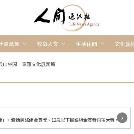
社會萬象
教育人文
生活休閒
文化藝
根山林間 泰雅文化展新篇
›
唱節」，囊括民謠組金質獎、12歲以下民謠組金質獎兩項大獎。