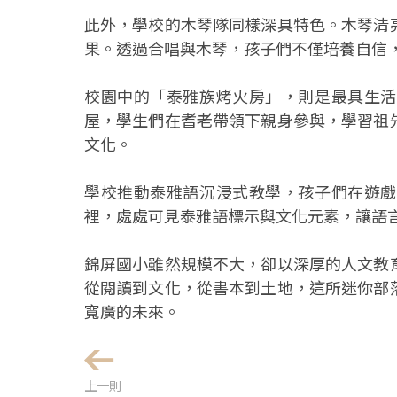
此外，學校的木琴隊同樣深具特色。木琴清
果。透過合唱與木琴，孩子們不僅培養自信
校園中的「泰雅族烤火房」，則是最具生活
屋，學生們在耆老帶領下親身參與，學習祖
文化。
學校推動泰雅語沉浸式教學，孩子們在遊戲
裡，處處可見泰雅語標示與文化元素，讓語
錦屏國小雖然規模不大，卻以深厚的人文教
從閱讀到文化，從書本到土地，這所迷你部
寬廣的未來。
上一則