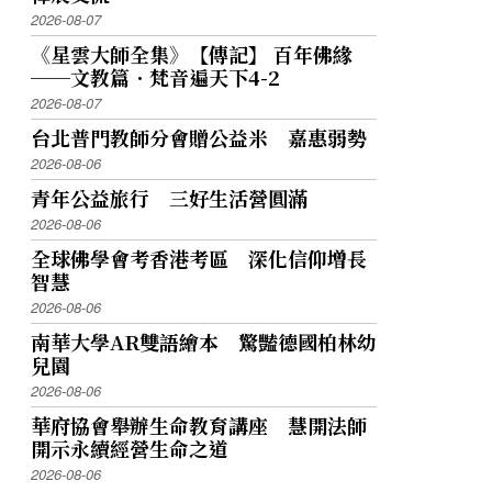
2026-08-07
《星雲大師全集》【傳記】 百年佛緣
──文教篇．梵音遍天下4-2
2026-08-07
台北普門教師分會贈公益米 嘉惠弱勢
2026-08-06
青年公益旅行 三好生活營圓滿
2026-08-06
全球佛學會考香港考區 深化信仰增長
智慧
2026-08-06
南華大學AR雙語繪本 驚豔德國柏林幼
兒園
2026-08-06
華府協會舉辦生命教育講座 慧開法師
開示永續經營生命之道
2026-08-06