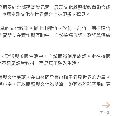
亮節奏結合部落音樂元素，展現文化與藝術教育融合成
，也讓泰雅文化在世界舞台上被更多人聽見。
感的文化教室。從上山選竹、砍竹、剖竹，到搭建竹
先智慧；在實作與互動中，自然接觸族語、歌謠與傳統
、對話與校園生活中，自然而然使用族語。走在校園
言不只是課堂教材，而是真正融入生活。
育與文化底蘊，在山林間孕育出孩子看見世界的力量。
落小學，正以閱讀與文化為雙翼，帶著泰雅孩子飛向更
下一則