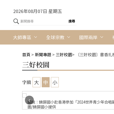
2026年08月07日 星期五
大師專區
全球宗教
國際兩岸
首頁
>
新聞專題
>
三好校園
>
〔三好校園〕書香扎
三好校園
大
中
小
字級
‹
葉淑美攝
圖說：錦屏國小赴香港參加「2024世界青少年合
圖/錦屏國小提供