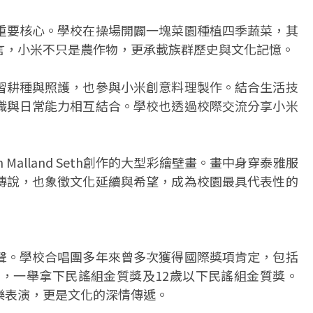
重要核心。學校在操場開闢一塊菜園種植四季蔬菜，其
言，小米不只是農作物，更承載族群歷史與文化記憶。
習耕種與照護，也參與小米創意料理製作。結合生活技
識與日常能力相互結合。學校也透過校際交流分享小米
 Malland Seth創作的大型彩繪壁畫。畫中身穿泰雅服
傳說，也象徵文化延續與希望，成為校園最具代表性的
聲。學校合唱團多年來曾多次獲得國際獎項肯定，包括
」，一舉拿下民謠組金質獎及12歲以下民謠組金質獎。
樂表演，更是文化的深情傳遞。