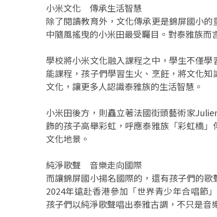
小米文化 傳承生活智慧
除了閱讀教育外，文化傳承更是錦屏國小的
中隨風搖曳的小米田最受矚目。對泰雅族而
學校將小米文化融入課程之中，學生不僅學
能課程，孩子們學習生火、烹飪，將文化知
文化，讓更多人認識泰雅族的生活智慧。
小米田後方，則矗立著法國街頭藝術家Julien
飾的孩子高舉彩虹，呼應泰雅族「彩虹橋」
文化地景。
純淨歌聲 音樂走向國際
而讓錦屏國小揚名國際的，還有孩子們的歌
2024年遠赴香港參加「世界青少年合唱節
孩子們以純淨歌聲唱出泰雅古調，不只是音