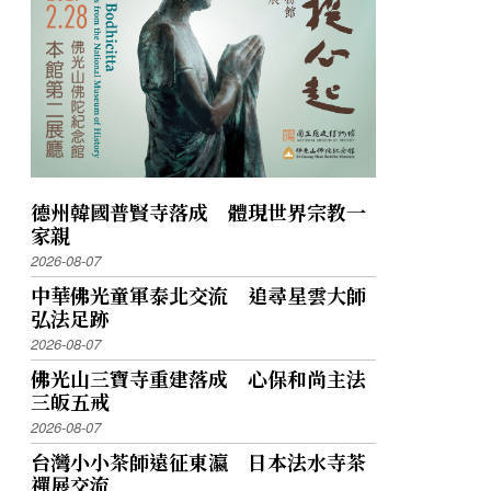
德州韓國普賢寺落成 體現世界宗教一
家親
2026-08-07
中華佛光童軍泰北交流 追尋星雲大師
弘法足跡
2026-08-07
佛光山三寶寺重建落成 心保和尚主法
三皈五戒
2026-08-07
台灣小小茶師遠征東瀛 日本法水寺茶
禪展交流