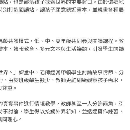
讀站，也是部落孩子探索世界的重要窗口。由於偏鄉地
特別打造閱讀站，讓孩子願意親近書本，並規畫各種展
混齡共讀模式，低、中、高年級共同參與閱讀課程。教
繪本、讀報教育、多元文本與生活議題，引發學生閱讀
世界。」課堂中，老師經常帶領學生討論故事情節、分
力。由於班級學生數少，教師更能細緻觀察孩子需求，
與尊重。
的真實事件進行情境教學，教師甚至一人分飾兩角，引
時事討論，學生得以接觸外界新知，並透過寫作練習，
與同理心。