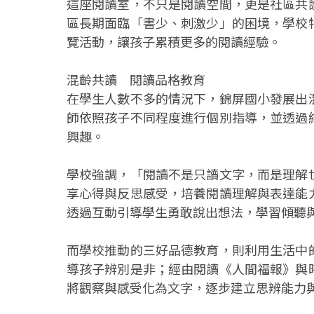
這座閱讀室，不只是閱讀空間，更是社區共
區長期面臨「書少、刺激少」的困境，學校
覽活動，讓孩子累積更多的閱讀經驗。
混齡共讀 閱讀品格教育
在學生人數不多的情況下，錦屏國小發展出
師依照孩子不同程度進行個別指導，並透過
興趣。
學校強調，「閱讀不是只讀文字，而是理解
享心得與反思感受，培養閱讀理解與表達能
透過互動引導學生勇敢說出想法，學習傾聽
而學校推動的三好品德教育，則利用生活中
導孩子辨別是非；經由閱讀《人間福報》與
將觀察與感受化為文字，逐步建立思辨能力