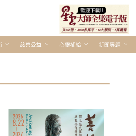
術
慈善公益
心靈補給
新聞專題
圖說：孩子們的歌聲，讓錦屏國小揚名國際。 圖/錦屏國小提供