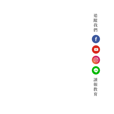
追
蹤
我
們
讀
報
教
育