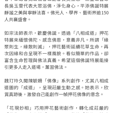
長吳玉雯代表大眾浴佛，淨化身心，平添佛誕特展
靜謐之美與寧靜法喜。佛光人、學界、藝術界逾150
人共襄盛會。
如宗法師表示，歡慶佛誕，透過「八相成道」押花
特展來緬懷佛陀、感念佛恩，意義非凡。所謂「緣
聚則生，緣散則滅」，押花藝術延續花草生命，再
次因緣和合呈現不一樣風貌。看似簡單的作品，卻
富含生命哲理與佛法真義。希望這個佛誕特展能接
引更多人走入道場，薰習佛法。
魏玎玲久聞陳毓姍「佛像」系列創作，尤其八相成
道圖的「成道」，呈現莊嚴生動之感。她表示，欣
賞真跡後，激發自己能創作一幀押花佛像的意念。
「花現妙相」巧用押花藝術創作，轉化成莊嚴的