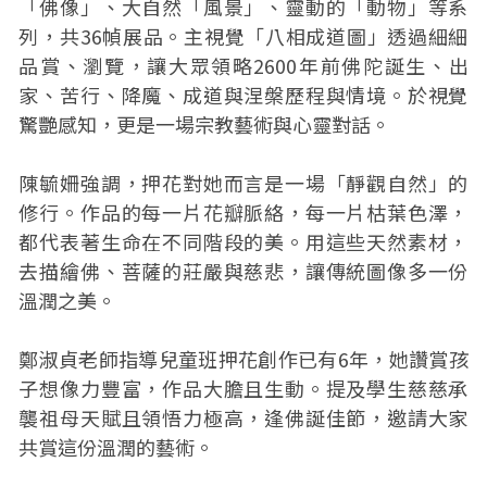
「佛像」、大自然「風景」、靈動的「動物」等系
列，共36幀展品。主視覺「八相成道圖」透過細細
品賞、瀏覽，讓大眾領略2600年前佛陀誕生、出
家、苦行、降魔、成道與涅槃歷程與情境。於視覺
驚艷感知，更是一場宗教藝術與心靈對話。
陳毓姍強調，押花對她而言是一場「靜觀自然」的
修行。作品的每一片花瓣脈絡，每一片枯葉色澤，
都代表著生命在不同階段的美。用這些天然素材，
去描繪佛、菩薩的莊嚴與慈悲，讓傳統圖像多一份
溫潤之美。
鄭淑貞老師指導兒童班押花創作已有6年，她讚賞孩
子想像力豐富，作品大膽且生動。提及學生慈慈承
襲祖母天賦且領悟力極高，逢佛誕佳節，邀請大家
共賞這份溫潤的藝術。