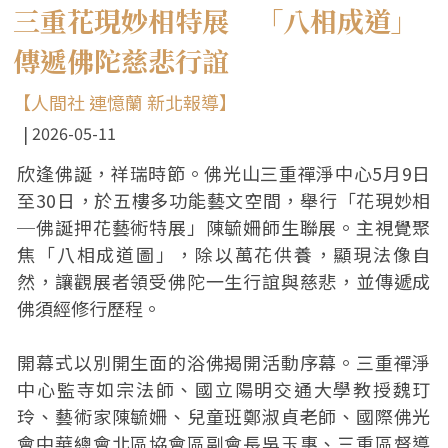
三重花現妙相特展 「八相成道」
傳遞佛陀慈悲行誼
【人間社 連憶蘭 新北報導】
2026-05-11
欣逢佛誕，祥瑞時節。佛光山三重禪淨中心5月9日
至30日，於五樓多功能藝文空間，舉行「花現妙相
─佛誕押花藝術特展」陳毓姍師生聯展。主視覺聚
焦「八相成道圖」，除以萬花供養，顯現法像自
然，讓觀展者領受佛陀一生行誼與慈悲，並傳遞成
佛須經修行歷程。
開幕式以別開生面的浴佛揭開活動序幕。三重禪淨
中心監寺如宗法師、國立陽明交通大學教授魏玎
玲、藝術家陳毓姍、兒童班鄭淑貞老師、國際佛光
會中華總會北區協會區副會長吳玉惠、三重區督導