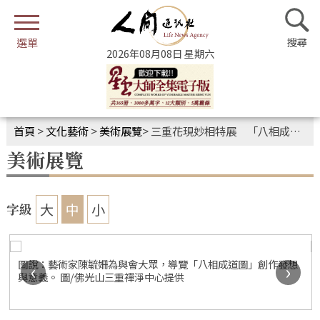
2026年08月08日 星期六
首頁
>
文化藝術
>
美術展覽
>
三重花現妙相特展 「八相成道」傳遞佛陀慈悲行誼
美術展覽
大
中
小
字級
圖說：藝術家陳毓姍為與會大眾，導覽「八相成道圖」創作發想
‹
›
與意義。 圖/佛光山三重禪淨中心提供