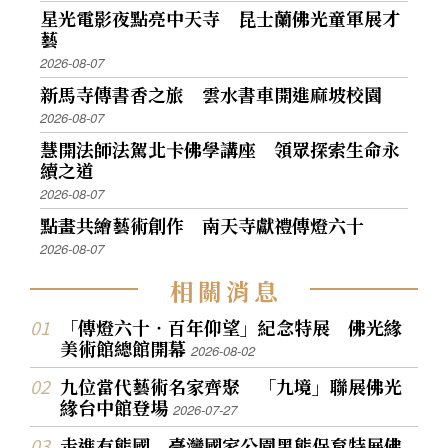
星光電影夜點亮中天寺 昆士蘭佛光童軍展才
藝
2026-08-07
新馬寺傳書香之旅 雲水書車開進麻坡校園
2026-08-07
慧開法師法駕北卡佛學講座 領眾探索生命永
續之道
2026-08-07
點畫共繪藝術創作 南天寺獻禮傳燈六十
2026-08-07
相
關
消
息
「傳燈六十‧百年仰望」紀念特展 佛光緣
美術館總館開幕
2026-08-02
九位當代藝術名家齊聚 「九境」聯展佛光
緣台中館登場
2026-07-27
走進有熊國 臺灣國家公園黑熊保育特展佛