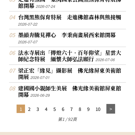
館開幕
2026-07-24
台灣黑熊保育特展 走進佛館森林與熊接觸
2026-07-22
墨韻奔騰見禪心 李秉南畫展西來館開幕
2026-07-07
法水寺展出「傳燈六十．百年仰望」星雲大
師紀念特展 緬懷大師弘法願行
2026-07-06
梁正宏「緣見」攝影展 佛光緣屏東美術館
開展
2026-07-01
建國國小親師生美展 佛光緣美術館屏東館
開幕
2026-06-29
1
2
3
4
5
6
7
8
9
10
第1 / 92頁