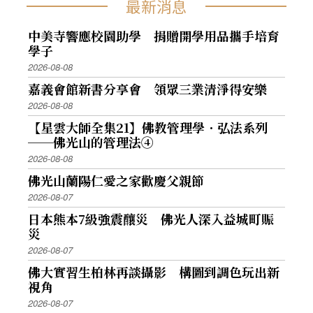
最新消息
中美寺響應校園助學 捐贈開學用品攜手培育
學子
2026-08-08
嘉義會館新書分享會 領眾三業清淨得安樂
2026-08-08
【星雲大師全集21】佛教管理學．弘法系列
──佛光山的管理法④
2026-08-08
佛光山蘭陽仁愛之家歡慶父親節
2026-08-07
日本熊本7級強震釀災 佛光人深入益城町賑
災
2026-08-07
佛大實習生柏林再談攝影 構圖到調色玩出新
視角
2026-08-07