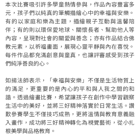
本次比賽吸引許多學童熱情參與，作品內容豐富多
元，孩子們以純真的筆觸描繪心中的幸福與安樂。
有的以家庭和樂為主題，描繪親子互動與溫馨陪
伴；有的則以環保愛地球、關懷長者、幫助他人等
內容，呈現對社會的關愛與善念；亦有作品結合佛
教元素，以祈福畫面，展現心靈平靜與內在喜悅。
每件作品都充滿創意與童真，也讓評審感受到孩子
們純淨善良的心。
如揚法師表示，「幸福與安樂」不僅是生活物質上
的滿足，更重要的是內心的平和與人我之間的和
諧。透過繪畫比賽，希望讓孩子在創作中學習觀察
生活中的美好，並將三好精神落實於日常生活。讚
歎參賽學生不僅技巧成熟，更將溫情與教育意義融
入畫作，成功將三好精神轉化為視覺藝術，從小扎
根美學與品格教育。