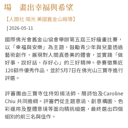
場 畫出幸福與希望
【人間社 陽光 美國舊金山報導】
2026-05-11
國際佛光會舊金山協會舉辦第五屆三好繪畫比賽，
以「幸福與安樂」為主題，鼓勵青少年與兒童透過
藝術創作，展現對人間真善美的體會，並實踐「做
好事、說好話、存好心」的三好精神。參賽徵集近
120餘件優秀作品，並於5月7日在佛光山三寶寺進行
評選。
評審團由三寶寺住持如揚法師、簡詩怡及Caroline
Chiu 共同擔綱。評審們從主題意涵、創意構圖、色
彩運用及整體意境等面向精挑細選，最終選出四個
組別的前三名與佳作。