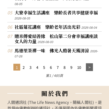
08-05
大寮幸福生活講座 樂齡長者共享健康幸福
2026-08-05
社區蓮花講座 樂齡老年活出光彩
2026-08-04
贈米傳愛結善緣 松山第二分會幸福講座談
女人的力量
2026-08-03
馬德里茶禪一味 佛光人酷暑天獲清涼
2026-
07-28
1
2
3
4
5
6
7
8
9
10
第1 / 485頁
關
於
我
們
人間通訊社 (The Life News Agency，簡稱人間社)，是
首個由佛教創辦的通訊社，不僅是國內外佛教新聞資訊