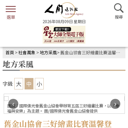
2026年08月09日 星期日
首頁
>
社會萬象
>
地方采風
>
舊金山協會三好繪畫比賽溫馨登場 畫出幸福與希望
地方采風
大
中
小
字級
‹
›
圖說：國際佛光會舊金山協會舉辦第五屆三好繪畫比賽，以「幸
福與安樂」為主題。 圖/國際佛光會舊金山協會提供
舊金山協會三好繪畫比賽溫馨登