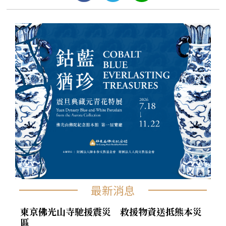
最新消息
東京佛光山寺馳援震災 救援物資送抵熊本災
區