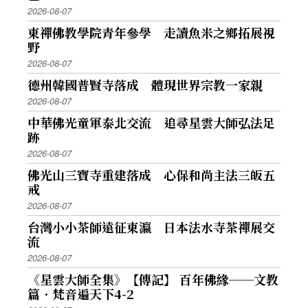
2026-08-07
東禪佛教學院青年參學 走讀魚米之鄉拓展視
野
2026-08-07
德州韓國普賢寺落成 體現世界宗教一家親
2026-08-07
中華佛光童軍泰北交流 追尋星雲大師弘法足
跡
2026-08-07
佛光山三寶寺重建落成 心保和尚主法三皈五
戒
2026-08-07
台灣小小茶師遠征東瀛 日本法水寺茶禪展交
流
2026-08-07
《星雲大師全集》【傳記】 百年佛緣──文教
篇．梵音遍天下4-2