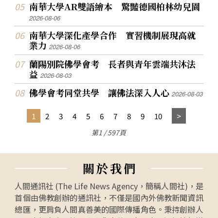
南華大學AR雙語繪本 驚豔德國柏林幼兒園
2026-08-06
南華大學深化產學合作 實習機制展現高就
業力
2026-08-06
蘭陽別院佛學會考 長者與青年雲端共沐法
益
2026-08-03
佛學會考同堂共學 讓佛法深入人心
2026-08-03
1
2
3
4
5
6
7
8
9
10
第1 / 597頁
關
於
我
們
人間通訊社 (The Life News Agency，簡稱人間社)，是
首個由佛教創辦的通訊社，不僅是國內外佛教新聞資訊
總匯，更肩負人間真善美的國際傳播角色。秉持創辦人