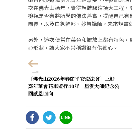
次在佛光山過年，覺得想體驗這項大工程，
檢視是否有將所學的佛法落實，提醒自己有
團長，以及白象幹部、妙慧講師，未來規畫
另外，這次便當在菜色和擺放上都有特色，
心形狀，讓大家不禁稱讚很有供養心。
上一則
〔佛光山2026年春節平安燈法會〕三好
嘉年華會花車遊行40年 星雲大師紀念公
園感恩回向