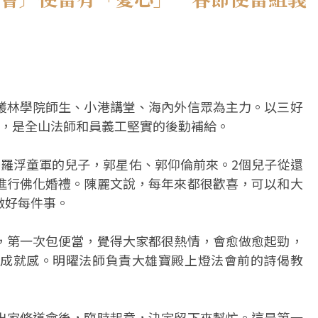
叢林學院師生、小港講堂、海內外信眾為主力。以三好
當，是全山法師和員義工堅實的後勤補給。
任羅浮童軍的兒子，郭星佑、郭仰倫前來。2個兒子從還
進行佛化婚禮。陳麗文說，每年來都很歡喜，可以和大
做好每件事。
，第一次包便當，覺得大家都很熱情，會愈做愈起勁，
成就感。明曜法師負責大雄寶殿上燈法會前的詩偈教
出家修道會後，臨時起意，決定留下來幫忙。這是第一