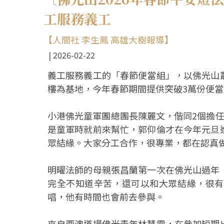
工服務義工
【人間社 李生鳳 高雄大樹報導】
2026-02-22
義工服務義工的「春節便當組」，以佛光山
樓為基地，今年春節期間提供突破3萬份便
小港佛光童軍團總團長陳麗文，偕同2個擔
是童軍時就前來幫忙，郭仰倫才在今年元旦
眾結緣。大家分工合作，很專業，都在認真
明曜法師的母親張昌蘭第一次在佛光山過年
完全不知道辛苦，還可以和大眾結緣，很有
唱，他有時間也會前去參與。
來自西澳道場佛光青年林慧雯，在參加短期