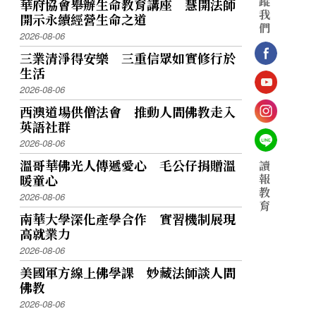
蹤
華府協會舉辦生命教育講座 慧開法師
我
開示永續經營生命之道
們
2026-08-06
三業清淨得安樂 三重信眾如實修行於
生活
2026-08-06
西澳道場供僧法會 推動人間佛教走入
英語社群
2026-08-06
溫哥華佛光人傳遞愛心 毛公仔捐贈溫
讀
報
暖童心
教
2026-08-06
育
南華大學深化產學合作 實習機制展現
高就業力
2026-08-06
美國軍方線上佛學課 妙藏法師談人間
佛教
2026-08-06