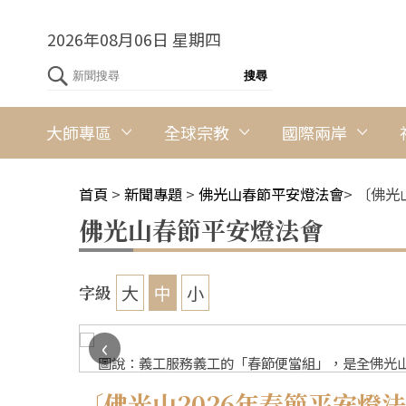
2026年08月06日 星期四
大師專區
全球宗教
國際兩岸
首頁
>
新聞專題
>
佛光山春節平安燈法會
>
〔佛光
佛光山春節平安燈法會
大
中
小
字級
‹
圖說：義工服務義工的「春節便當組」，是全佛光山
〔佛光山2026年春節平安燈