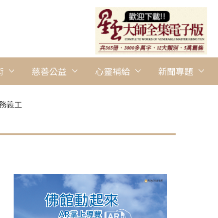
術
慈善公益
心靈補給
新聞專題
務義工
圖說：西澳道場佛光青年林慧雯，在參加短期出家修道會後，臨時