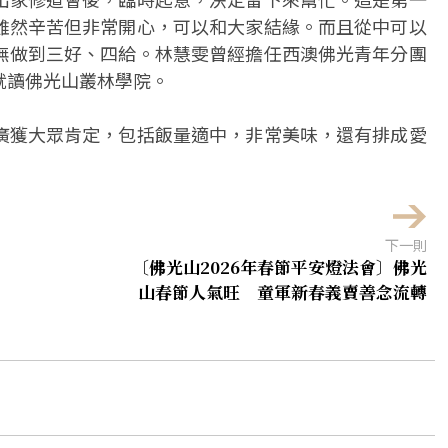
雖然辛苦但非常開心，可以和大家結緣。而且從中可以
無做到三好、四給。林慧雯曾經擔任西澳佛光青年分團
就讀佛光山叢林學院。
廣獲大眾肯定，包括飯量適中，非常美味，還有排成愛
下一則
〔佛光山2026年春節平安燈法會〕佛光
山春節人氣旺 童軍新春義賣善念流轉