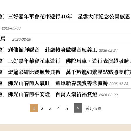
法會〕三好嘉年華會花車遊行40年 星雲大師紀念公園感
曳
2026-03-03
「馬」
2026-02-26
法會〕到佛館拜觀音 莊嚴轉身做觀音殿義工
2026-02-24
法會〕三好嘉年華會花車遊行 佛陀馬車、遊行表演超吸睛
法會〕燈籠彩繪比賽頒獎典禮 萬千燈籠如繁星點點照亮前
法會〕佛光山春節人氣旺 童軍新春義賣善念流轉
2026-02-23
法會〕佛光山春節平安燈 百萬人潮祈福賞燈
2026-02-22
1
2
3
4
5
第1 / 5頁