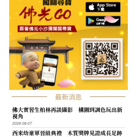
最新消息
佛大實習生柏林再談攝影 構圖到調色玩出新
視角
2026-08-07
西來幼童軍晉級典禮 木質獎牌見證成長足跡