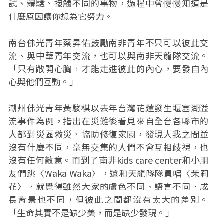
試、體驗、接觸不同的事物，過程中會慢慢知道是
什麼原因讓你想為它努力。
南台佛光青年蔡昇佑鼓勵南非青年不只可以彼此交
流、與中華青年交流，也可以與南非天龍隊交流。
「只有敞開心胸，才能走進彼此的內心，要發自內
心與他們互動。」
潮州佛光青年黃駿棋以去年台灣花蓮發生堰塞湖溢
流事件為例，指出在災難後看見來自全台各縣市的
人都到災區救災、協助修復家園，發現人我之間並
沒有什麼不同，毫無交集的人們不會互相歧視，也
沒有任何敵意。而到了南非kids care center和小朋
友們跳〈Waka Waka〉，還和天龍隊隊員唱〈茉莉
花〉，就覺得雖然大家的膚色不同、語言不同、成
長背景也不同，但彼此之間都沒有太大的差別。
「生命其實不是缺少美，而是缺少發現。」