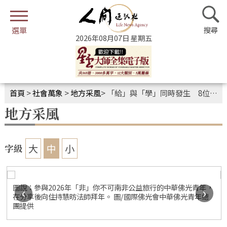
2026年08月07日 星期五
首頁
>
社會萬象
>
地方采風
>
「給」與「學」同時發生 8位中華佛光青年南非南華寺迎春
地方采風
大
中
小
字級
圖說：參與2026年「非」你不可南非公益旅行的中華佛光青年，
‹
›
在分享後向住持慧昉法師拜年。 圖/國際佛光會中華佛光青年總
團提供