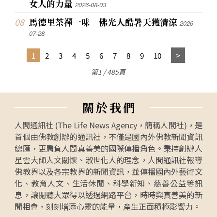
女人的力量
2026-08-03
馬德里茶禪一味 佛光人酷暑天獲清涼
2026-
07-28
1
2
3
4
5
6
7
8
9
10
第1 / 485頁
關
於
我
們
人間通訊社 (The Life News Agency，簡稱人間社)，是
首個由佛教創辦的通訊社，不僅是國內外佛教新聞資訊
總匯，更肩負人間真善美的國際傳播角色。秉持創辦人
星雲大師人文關懷、淑世化人的理念，人間通訊社報導
佛教界以及各宗教界的新聞資訊，並傳播國內外藝術文
化、教育人文、生活休閒、科學新知、慈善公益等訊
息，讓閱聽大眾得以透過網路平台，時時與真善美的新
聞相會，刻刻增添心靈的能量，產生正面積極影響力。