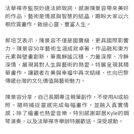
法華禪寺監院妙達法師致詞，感謝陳景容帶來美好
的作品，藝術是情感與智慧的結晶，期盼大家以六
根欣賞畫作，啟迪心靈、豐富人生。
郝培芝表示，陳景容不僅是國寶級，更具國際影響
力。陳景容50年藝術生涯成就卓著，作品融和東方
元素與壁畫創新，筆風靜謐沉穩、力量深厚、冷靜
深情，展現其對人生與藝術的熱愛。特展呈現其精
華畫作，讓觀者在美與幸福中再次結緣，也向巴黎
傳遞台灣的文化價值與藝術魅力。
陳景容分享，自己長期專注親筆創作，不使用AI或拍
照，隨時捕捉靈感完成每幅畫作，並融入真實情
感；除了繪畫也熱愛音樂，特別感謝鄰居Kyle的鋼
琴演奏，以及法華禪寺舉辦特展歡送，深受感動。