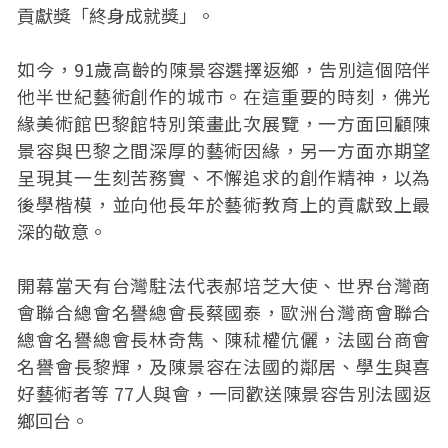
貢獻獎「終身成就獎」。
如今，91歲高齡的陳景容選擇返鄉，告別這個陪伴
他半世紀藝術創作的城市。在這重要的時刻，佛光
緣美術館巴黎館特別策畫此次展覽，一方面回顧陳
景容與巴黎之間深厚的藝術因緣，另一方面亦期望
呈現其一生刻苦務實、不懈追求的創作精神，以為
後學楷模，並向他長年於藝術教育上的貢獻致上最
深的敬意。
開幕當天有台灣駐法代表郝培芝大使、世界台灣商
會聯合總會名譽總會長蔡國泰，歐洲台灣商會聯合
總會名譽總會長林奇雋、陳秫權伉儷，法國台商會
名譽會長黎輝，及陳景容在法國的鄰居、學生與喜
好藝術者等 77人與會，一同歡送陳景容告別法國返
鄉回台。