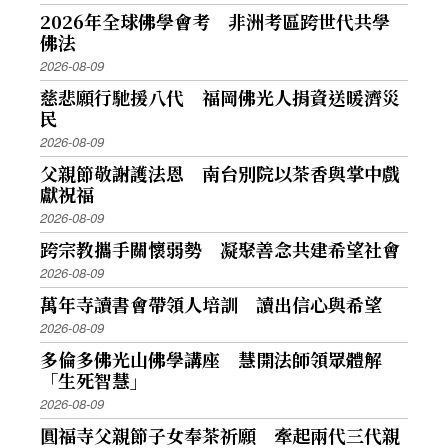
2026年全球佛學會考 非洲考區跨世代共學
佛法
2026-08-09
慈悲願行馳援八代 福岡佛光人捐資送暖濟災
民
2026-08-09
父親節敬謝護法恩 南台別院以茶香與掌中戲
獻祝福
2026-08-09
跨宗教攜手關懷弱勢 凝聚善念共建希望社會
2026-08-09
萬年寺讀書會帶領人培訓 讀出信心與希望
2026-08-09
多倫多佛光山佛學講座 慧開法師領眾體解
「生死智慧」
2026-08-09
圓福寺父親節子女奉茶祈願 牽起兩代三代親