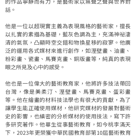
的作品寧靜而有力，是藝術家以無聲之聲與世界對
話。
他是一位以超現實主義為表現風格的藝術家，擅長
以扎實的素描為基礎，藍灰色調為主，充滿神祕淒
清的氣氛，凸顯時空交錯和物換星移的寂寥。他廣
泛的運用各式媒材來進行創作，如溼壁畫、油畫、
粉彩畫、瓷畫、馬賽克畫、銅版畫等，純真的表現
眼之所見及心中的感受。
他也是一位偉大的藝術教育家，他將許多技法帶回
台灣，像是美柔汀、溼壁畫、馬賽克畫、蛋彩畫
等。他在繪畫的材料技法學也有很大的貢獻，為了
讓學生能正確使用媒材，他研究媒材的發展對藝術
史的影響，也縝密的分析媒材的使用技法，寫下許
多研究著作。他畢生從事藝術教育，如今桃李滿天
下，2023年更榮獲中華民國教育部第10屆藝術教育