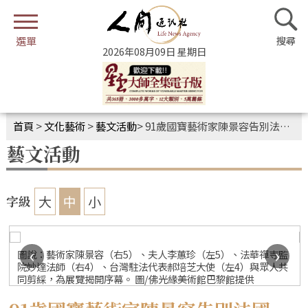
2026年08月09日 星期日
首頁
>
文化藝術
>
藝文活動
>
91歲國寶藝術家陳景容告別法國 佛光緣巴黎館紀念特展開幕
藝文活動
大
中
小
字級
‹
›
圖說：藝術家陳景容（右5）、夫人李蕙珍（左5）、法華禪寺監
院妙達法師（右4）、台灣駐法代表郝培芝大使（左4）與眾人共
同剪綵，為展覽揭開序幕。 圖/佛光緣美術館巴黎館提供