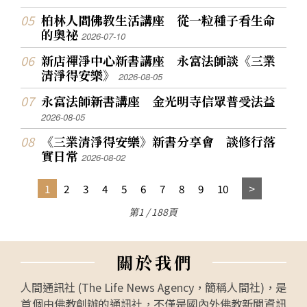
柏林人間佛教生活講座 從一粒種子看生命
的奧祕
2026-07-10
新店禪淨中心新書講座 永富法師談《三業
清淨得安樂》
2026-08-05
永富法師新書講座 金光明寺信眾普受法益
2026-08-05
《三業清淨得安樂》新書分享會 談修行落
實日常
2026-08-02
1
2
3
4
5
6
7
8
9
10
第1 / 188頁
關
於
我
們
人間通訊社 (The Life News Agency，簡稱人間社)，是
首個由佛教創辦的通訊社，不僅是國內外佛教新聞資訊