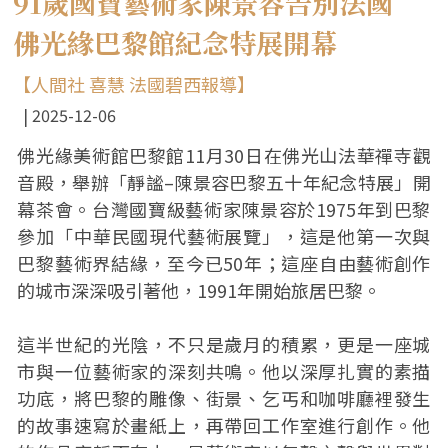
91歲國寶藝術家陳景容告別法國
佛光緣巴黎館紀念特展開幕
【人間社 喜慧 法國碧西報導】
2025-12-06
佛光緣美術館巴黎館11月30日在佛光山法華禪寺觀
音殿，舉辦「靜謐–陳景容巴黎五十年紀念特展」開
幕茶會。台灣國寶級藝術家陳景容於1975年到巴黎
參加「中華民國現代藝術展覽」，這是他第一次與
巴黎藝術界結緣，至今已50年；這座自由藝術創作
的城市深深吸引著他，1991年開始旅居巴黎。
這半世紀的光陰，不只是歲月的積累，更是一座城
市與一位藝術家的深刻共鳴。他以深厚扎實的素描
功底，將巴黎的雕像、街景、乞丐和咖啡廳裡發生
的故事速寫於畫紙上，再帶回工作室進行創作。他