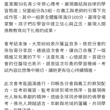
童軍團50名青少年齊心應考，展現團結與自律的學
習態度；兒童組分為5組，在義工與老師的引導下完
成作答，其中一組更全體獲得滿分100分，贏得全場
掌聲。孩子們在學習中建立信心與正念，展現人間
佛教教育向下扎根的成果。
會考結束後，大眾紛紛表示獲益良多。慈悲分會的
孫怡甯分享說，通過這次會考，讓自己收穫了一個
精進又充實的下午，法喜充滿、心懷感恩。菩提分
會的任馥瑄也表示，感恩這次珍貴的學習機緣，考
試內容比想像中親切，讓她更有信心持續精進。
此次會考能圓滿進行，仰賴各分會與義工的默契配
合，從考前複習、監考安排到場地秩序，皆展現佛
光人無私奉獻的精神。透過全球同步舉辦的佛學會
考，佛光人跨越語言、年齡與地域的藩籬，共同學
習、共植法緣。