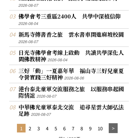
2026-08-07
佛學會考三重區2400人 共學中深植信仰
2026-08-04
新馬寺傳書香之旅 雲水書車開進麻坡校園
2026-08-07
日光寺佛學會考線上啟動 共讀共學深化人
間佛教精神
2026-08-04
三好「動」一夏嘉年華 福山寺三好兒童夏
令營實踐三好精神
2026-08-06
港台泰北童軍交流服務之旅 以服務串起國
際情誼
2026-08-07
中華佛光童軍泰北交流 追尋星雲大師弘法
足跡
2026-08-07
1
2
3
4
5
6
7
8
9
10