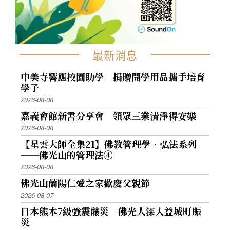
最新消息
中美寺響應校園助學 捐贈開學用品攜手培育
學子
2026-08-08
嘉義會館新書分享會 領眾三業清淨得安樂
2026-08-08
【星雲大師全集21】佛教管理學．弘法系列
──佛光山的管理法④
2026-08-08
佛光山蘭陽仁愛之家歡慶父親節
2026-08-07
日本熊本7級強震釀災 佛光人深入益城町賑
災