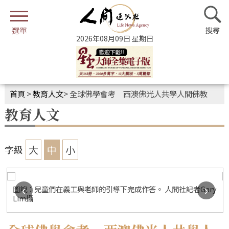
2026年08月09日 星期日
首頁
>
教育人文
>
全球佛學會考 西澳佛光人共學人間佛教
教育人文
大
中
小
字級
‹
›
圖說：兒童們在義工與老師的引導下完成作答。 人間社記者Gary
Lim攝