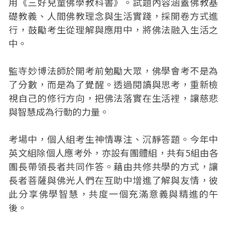
用《三好兒童佛學教科書》。試題內容涵蓋佛教基
礎教義、人間佛教理念與生活實踐，採開卷方式進
行，鼓勵考生從理解與應用中，將佛法融入生活之
中。
監寺妙博法師於開考前勉勵大眾，佛學會考不是為
了分數，而是為了覺醒。透過閱讀與思考，重新檢
視自己的修行方向，把佛法落實在生活裡，讓慈悲
與智慧成為行動的力量。
考場中，個人組考生神情專注、沉靜答題。今年中
英文組除個人應考外，亦設有團體組，共有5組由各
團長帶領長者共同作答。藉由共修共學的方式，讓
長者菩薩與佛光人們在互助中增進了解與友情，彼
此分享佛學智慧，共度一個充滿意義與精進的午
後。