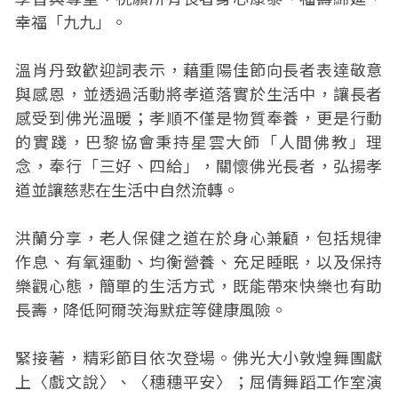
幸福「九九」。
溫肖丹致歡迎詞表示，藉重陽佳節向長者表達敬意
與感恩，並透過活動將孝道落實於生活中，讓長者
感受到佛光溫暖；孝順不僅是物質奉養，更是行動
的實踐，巴黎協會秉持星雲大師「人間佛教」理
念，奉行「三好、四給」，關懷佛光長者，弘揚孝
道並讓慈悲在生活中自然流轉。
洪蘭分享，老人保健之道在於身心兼顧，包括規律
作息、有氧運動、均衡營養、充足睡眠，以及保持
樂觀心態，簡單的生活方式，既能帶來快樂也有助
長壽，降低阿爾茨海默症等健康風險。
緊接著，精彩節目依次登場。佛光大小敦煌舞團獻
上〈戲文說〉、〈穗穗平安〉；屈倩舞蹈工作室演