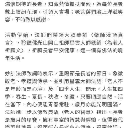
滿懷期待的長者，知賓熱情攙扶問候，為每位長者
戴上繽紛花環，引領入會場；老菩薩們臉上洋溢笑
容，不時致以感謝。
活動伊始，法師們帶領大眾恭誦〈藥師灌頂真
言〉，聆聽佛光山開山祖師星雲大師親誦〈為老人
祈願文〉，祈願長者平安健康，過一個有佛法的晚
年生活。
妙訓法師致詞時表示，重陽節是長者的節日，象徵
敬老、孝道與傳承。並引用星雲大師法語「老人不
是年齡而是心境」及「四季人生」開示，人生如四
季，春生、夏長、秋收、冬藏，只要順應自然、活
在當下，內心便能青春常駐，歲月亦能光明圓滿。
法師進一步以佛教典故〈老人的智慧〉指出，長者
是歲月的珍寶，擁有豐富的智慧與經驗，值得後代
學習與尊重，祝願所有長者身心康泰、福壽綿延、