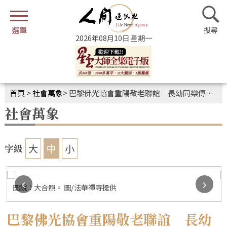
2026年08月10日 星期一
首頁
>
社會萬象
>
巴黎佛光協會重陽敬老聯誼 長幼同樂傳承孝道
社會萬象
大
中
小
字級
‹
›
圖說：大合照。 圖/法華禪寺提供
巴黎佛光協會重陽敬老聯誼 長幼