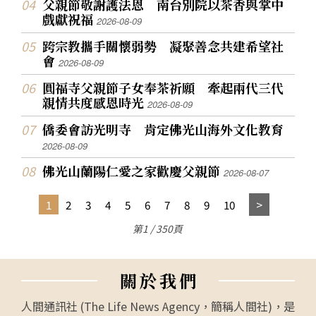
父親節敬謝護法恩 南台別院以茶香與掌中
戲獻祝福
2026-08-09
跨宗教攜手關懷弱勢 凝聚善念共建希望社
會
2026-08-09
圓福寺父親節子女奉茶祈願 牽起兩代三代
親情共度感恩時光
2026-08-09
僑委會訪光明寺 肯定佛光山海外文化教育
2026-08-09
佛光山蘭陽仁愛之家歡慶父親節
2026-08-07
1
2
3
4
5
6
7
8
9
10
第1 / 350頁
關
於
我
們
人間通訊社 (The Life News Agency，簡稱人間社)，是