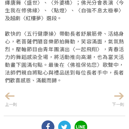
繹唐舞〈盛世〉、〈外婆橋〉；佛光分會表演〈今
生我在修佛緣〉、〈點燈〉、〈自強不息太極拳〉
及越劇〈紅樓夢〉選段。
歡快的〈五行健康操〉帶動長者舒展筋骨、活絡身
心，老菩薩們隨音樂節拍舞動，笑容滿面，氣氛熱
烈。壓軸節目由青年團演出〈一起飛翔〉，青春活
力的舞蹈感染全場，將活動推向高潮，也為當天活
動畫下圓滿句點。最後在〈佛祖保佑您〉歌聲中，
法師們親自將點心與禮品送到每位長者手中，長者
們歡喜感恩、滿載而歸。
上一則
下一則