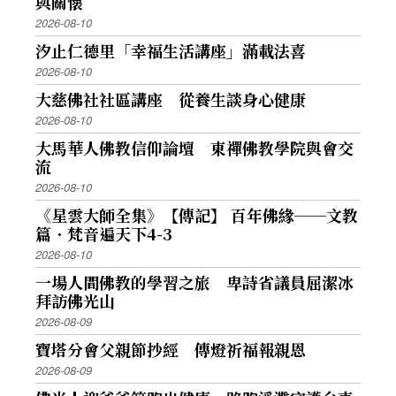
與關懷
2026-08-10
汐止仁德里「幸福生活講座」滿載法喜
2026-08-10
大慈佛社社區講座 從養生談身心健康
2026-08-10
大馬華人佛教信仰論壇 東禪佛教學院與會交
流
2026-08-10
《星雲大師全集》【傳記】 百年佛緣──文教
篇．梵音遍天下4-3
2026-08-10
一場人間佛教的學習之旅 卑詩省議員屈潔冰
拜訪佛光山
2026-08-09
寶塔分會父親節抄經 傳燈祈福報親恩
2026-08-09