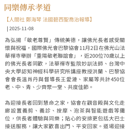
同樂傳承孝道
【人間社 鄭海琴 法國碧西聖喬治報導】
2025-11-08
為弘揚「敬老尊賢」傳統美德，讓佛光長者感受關
懷與祝福，國際佛光會巴黎協會11月2日在佛光山法
華禪寺舉辦「重陽敬老聯誼會」，近200位70歲以上
的佛光長者同歡，法華禪寺監院妙訓法師、台灣中
央大學認知神經科學研究所講座教授洪蘭、巴黎協
會會長溫肖丹與督導長王愛漣、家屬等共計450位
老、中、青、少齊聚一堂、共度佳節。
為迎接長者回到慧命之家，協會在觀音殿與文化走
廊設置義剪、義診、按摩、泡茶與智能遊戲等攤
位，供長者體驗與同樂；貼心的安排更包括大巴士
接送服務，讓大家歡喜出門、平安回家。道場迎接