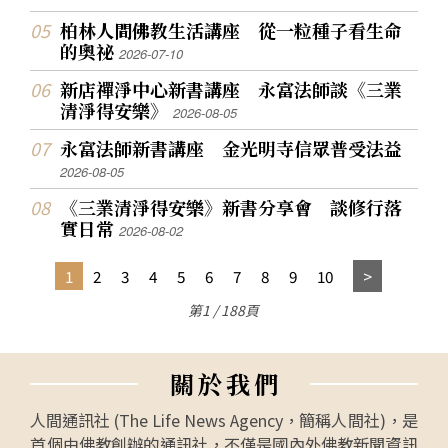
柏林人間佛教生活講座 從一粒種子看生命
的奧祕
2026-07-10
新店禪淨中心新書講座 永富法師談《三業
清淨得安樂》
2026-08-05
永富法師新書講座 金光明寺信眾普受法益
2026-08-05
《三業清淨得安樂》新書分享會 談修行落
實日常
2026-08-02
1
2
3
4
5
6
7
8
9
10
第1 / 188頁
關
於
我
們
人間通訊社 (The Life News Agency，簡稱人間社)，是
首個由佛教創辦的通訊社，不僅是國內外佛教新聞資訊