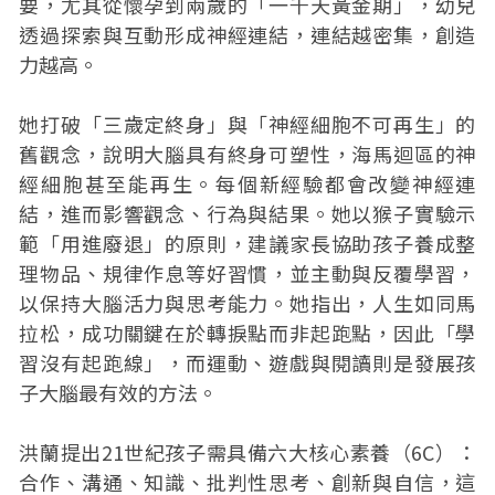
要，尤其從懷孕到兩歲的「一千天黃金期」，幼兒
透過探索與互動形成神經連結，連結越密集，創造
力越高。
她打破「三歲定終身」與「神經細胞不可再生」的
舊觀念，說明大腦具有終身可塑性，海馬迴區的神
經細胞甚至能再生。每個新經驗都會改變神經連
結，進而影響觀念、行為與結果。她以猴子實驗示
範「用進廢退」的原則，建議家長協助孩子養成整
理物品、規律作息等好習慣，並主動與反覆學習，
以保持大腦活力與思考能力。她指出，人生如同馬
拉松，成功關鍵在於轉捩點而非起跑點，因此「學
習沒有起跑線」，而運動、遊戲與閱讀則是發展孩
子大腦最有效的方法。
洪蘭提出21世紀孩子需具備六大核心素養（6C）：
合作、溝通、知識、批判性思考、創新與自信，這