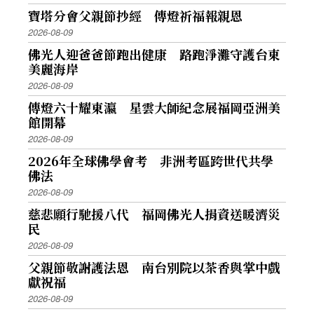
寶塔分會父親節抄經 傳燈祈福報親恩
2026-08-09
佛光人迎爸爸節跑出健康 路跑淨灘守護台東
美麗海岸
2026-08-09
傳燈六十耀東瀛 星雲大師紀念展福岡亞洲美
館開幕
2026-08-09
2026年全球佛學會考 非洲考區跨世代共學
佛法
2026-08-09
慈悲願行馳援八代 福岡佛光人捐資送暖濟災
民
2026-08-09
父親節敬謝護法恩 南台別院以茶香與掌中戲
獻祝福
2026-08-09