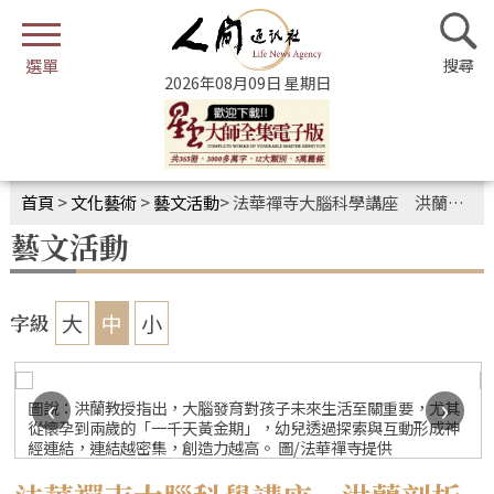
2026年08月09日 星期日
首頁
>
文化藝術
>
藝文活動
>
法華禪寺大腦科學講座 洪蘭剖析21世紀教養觀
藝文活動
大
中
小
字級
‹
›
圖說：洪蘭教授指出，大腦發育對孩子未來生活至關重要，尤其
從懷孕到兩歲的「一千天黃金期」，幼兒透過探索與互動形成神
經連結，連結越密集，創造力越高。 圖/法華禪寺提供