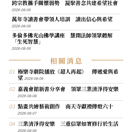
跨宗教攜手關懷弱勢 凝聚善念共建希望社會
2026-08-09
萬年寺讀書會帶領人培訓 讀出信心與希望
2026-08-09
多倫多佛光山佛學講座 慧開法師領眾體解
「生死智慧」
2026-08-09
相
關
消
息
極樂寺劇院播放《超人再起》 傳遞愛與希
望
2026-08-06
嘉義會館新書分享會 領眾三業清淨得安樂
2026-08-08
點畫共繪藝術創作 南天寺獻禮傳燈六十
2026-08-07
三業清淨得安樂 三重信眾如實修行於生活
2026-08-06