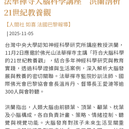
法華禪寺大腦科學講座 洪蘭剖析
21世紀教養觀
【人間社 如喜 法國巴黎報導】
2025-11-05
台灣中央大學認知神經科學研究所講座教授洪蘭，
11月2日應邀於佛光山法華禪寺主講「符合大腦科學
的21世紀教養觀」，結合多年神經科學研究與教育
實踐，透過科學證據與生活案例，深入解析大腦發
展與教養的密切關聯。法華禪寺監院妙訓法師、國
際佛光會巴黎協會會長溫肖丹、督導長王愛漣等逾
300人與會聆聽。
洪蘭指出，人類大腦由前額葉、頂葉、顳葉、枕葉
及小腦構成，各自負責計畫、策略、情緒控制、聽
覺與視覺功能。大腦發育對孩子未來生活至關重