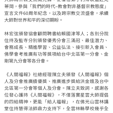
蒂岡，參與「我們的時代–教會對非基督宗教態度」
宣言文件60周年紀念，以及跨宗教交流盛會，承續
大師對世界和平的深切期盼。
林宏弦頒發協會顧問聘書給賴國津等人；各別分院
住持及監寺分別頒發優秀分會三滿冠、最佳潛力、
會務成長、精進學習、公益弘法、接引新入會員、
佛學會考推廣有功等獎項給台中北區第一分會、金
剛第九分會等各分會。
《人間福報》社總經理陳立夫頒發《人間福報》個
人及分會推廣績優獎、推廣進步獎給洪金娥及台中
北區第一分會等個人及分會。陳立夫致詞，感謝各
位發心護持《人間福報》，不僅落實星雲大師提倡
的四給精神，更能「給人福報」，在佛光山雲林講
堂住持慧得法師鼎力支持下，全雲林縣學校幾乎全