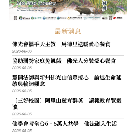
最新消息
佛光會攜手天主教 馬德里送暖愛心餐食
2026-08-06
協助弱勢家庭免飢餓 佛光人分裝愛心餐食
2026-08-06
慧開法師與新州佛光山信眾接心 論述生命延
續與輪迴觀念
2026-08-05
〔三好校園〕阿里山麓育群英 讀報教育覽寰
瀛
2026-08-05
佛學會考全台6‧5萬人共學 佛法融入生活
2026-08-05