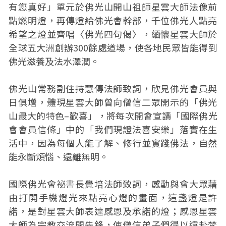
有您真好」單元於佛光山開山祖師星雲大師法像前
點燃明燈，再傳燈給佛光會幹部，千位佛光人點亮
希望之燈並齊唱〈佛光四句偈〉，緬懷星雲大師於
全球五大洲創辦300餘處道場，使各地民眾皆能得到
佛光滋養及法水澤潤。
佛光山常務副住持慧傳法師致詞，欣見佛光會員與
日俱增，體現星雲大師曾向僧信二眾開示的「佛光
山最大的特色–歡喜」，將每次開會宣讀「國際佛光
會會員信條」中的「我們現證法喜安樂」落實在生
活中，因為每個人能了解、修行並實踐佛法，自然
能永斷煩惱、遠離無明。
國際佛光會祕書長覺培法師致詞，感動與會大眾藉
由打開手機燈光來點亮心燈的畫面，這盞燈是許
諾，是對星雲大師表達感恩及承諾的燈；感恩星雲
大師為宗教交流開先鋒，使僧信弟子們得以遠赴梵