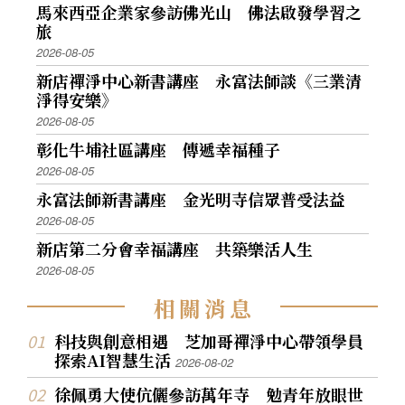
馬來西亞企業家參訪佛光山 佛法啟發學習之
旅
2026-08-05
新店禪淨中心新書講座 永富法師談《三業清
淨得安樂》
2026-08-05
彰化牛埔社區講座 傳遞幸福種子
2026-08-05
永富法師新書講座 金光明寺信眾普受法益
2026-08-05
新店第二分會幸福講座 共築樂活人生
2026-08-05
相
關
消
息
科技與創意相遇 芝加哥禪淨中心帶領學員
探索AI智慧生活
2026-08-02
徐佩勇大使伉儷參訪萬年寺 勉青年放眼世