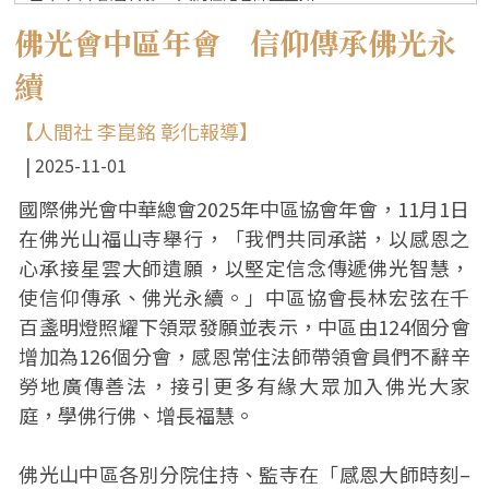
佛光會中區年會 信仰傳承佛光永
續
【人間社 李崑銘 彰化報導】
2025-11-01
國際佛光會中華總會2025年中區協會年會，11月1日
在佛光山福山寺舉行，「我們共同承諾，以感恩之
心承接星雲大師遺願，以堅定信念傳遞佛光智慧，
使信仰傳承、佛光永續。」中區協會長林宏弦在千
百盞明燈照耀下領眾發願並表示，中區由124個分會
增加為126個分會，感恩常住法師帶領會員們不辭辛
勞地廣傳善法，接引更多有緣大眾加入佛光大家
庭，學佛行佛、增長福慧。
佛光山中區各別分院住持、監寺在「感恩大師時刻–