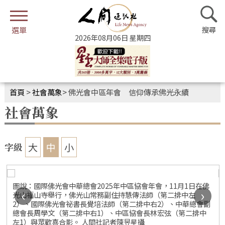
2026年08月06日 星期四
首頁
>
社會萬象
>
佛光會中區年會 信仰傳承佛光永續
社會萬象
大
中
小
字級
圖說：國際佛光會中華總會2025年中區協會年會，11月1日在佛
‹
›
光山福山寺舉行，佛光山常務副住持慧傳法師（第二排中左
2）、國際佛光會祕書長覺培法師（第二排中右2）、中華總會副
總會長周學文（第二排中右1）、中區協會長林宏弦（第二排中
左1）與眾歡喜合影。 人間社記者陳昱星攝