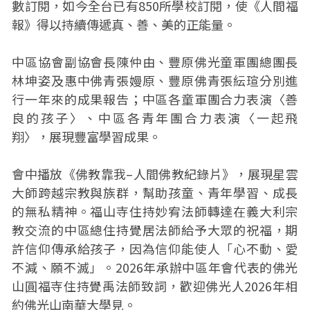
數訂閱，如今全台已有850所學校訂閱，使《人間福
報》得以持續傳遞真、善、美的正能量。
中區協會副協會長陳仲由、豐原佛光童軍團總團長
林坤姿及惠中佛青張嫚原、豐原佛青張紜瑄分別進
行一年來的成果報告；中區各童軍團合力表演〈善
良的孩子〉、中區各青年團合力表演〈一起飛
翔〉，展現豐富學習成果。
會中播放《佛教靠我–人間佛教紀錄片》，展現星雲
大師跨越宗教與族群，幫助孩童、青年學習、成長
的無私精神。福山寺住持妙宥法師轉達在義大利宗
教交流的中區總住持覺居法師給予大眾的祝福，期
許信仰傳承給孩子，因為信仰能使人「心不動、愛
不減、願不滅」。2026年承辦中區年會代表的佛光
山圓福寺住持覺禹法師致詞，歡迎佛光人2026年相
約佛光山南華大學見。