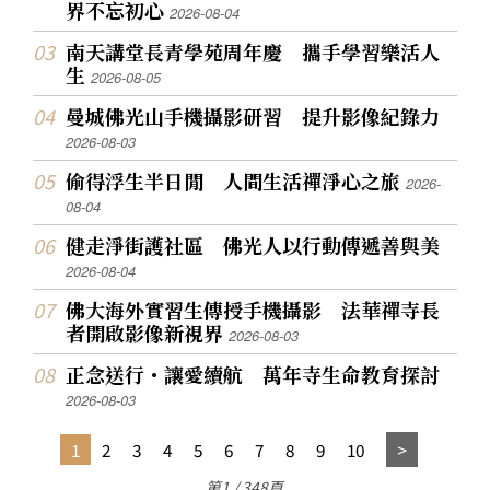
界不忘初心
2026-08-04
南天講堂長青學苑周年慶 攜手學習樂活人
生
2026-08-05
曼城佛光山手機攝影研習 提升影像紀錄力
2026-08-03
偷得浮生半日閒 人間生活禪淨心之旅
2026-
08-04
健走淨街護社區 佛光人以行動傳遞善與美
2026-08-04
佛大海外實習生傳授手機攝影 法華禪寺長
者開啟影像新視界
2026-08-03
正念送行・讓愛續航 萬年寺生命教育探討
2026-08-03
1
2
3
4
5
6
7
8
9
10
第1 / 348頁