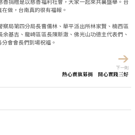
慈善捐贈是以慈善福利社會，大家一起來共襄盛舉。台
直在做，台南真的很有福報。
警察局第四分局長曹儒林、華平派出所林家賢、楠西區
長余基吉、龍崎區區長陳新澈、佛光山功德主代表們、
各分會會長們到場祝福。
下一則
熱心賣旗募捐 開心實踐三好