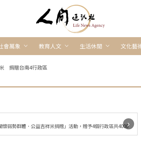
社會萬象
教育人文
生活休閒
文化藝
益米 捐贈台南4行政區
›
關懷弱勢群體．公益吉祥米捐贈」活動，贈予4個行政區共4000