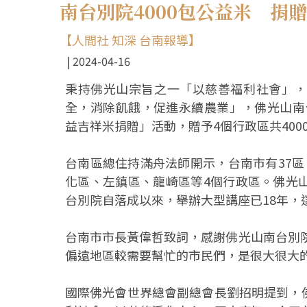
南台別院4000包公益米 捐
【人間社 知深 台南報導】
2024-04-16
秉持佛光山宗旨之一「以慈善福利社會」，
全，消除飢餓，促進永續農業」，佛光山南台
益吉祥米捐贈」活動，贈予4個行政區共400
台南區總住持滿舟法師開示，台南市有37
化區、左鎮區、龍崎區等4個行政區。佛光
台別院自落成以來，舉辦大型講座已18年，
台南市市長黃偉哲致詞，感謝佛光山南台別院
偏遠地區較需要幫忙的市民們，是很大很大
國際佛光會世界總會副總會長劉招明提到，