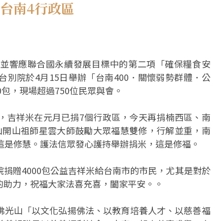
贈台南4行政區
並響應聯合國永續發展目標中的第二項「確保糧食安
別院於4月15日舉辦「台南400．關懷弱勢群體．公
0包，現場超過750位民眾與會。
區，吉祥米在元月已捐7個行政區，今天再捐楠西區、南
山開山祖師星雲大師鼓勵大眾福慧雙修，行解並重，南
這是修慧。護法信眾發心護持舉辦捐米，這是修福。
捐贈4000包公益吉祥米給台南市的市民，尤其是對於
的助力，祝福大家法喜充喜，闔家平安。。
佛光山「以文化弘揚佛法、以教育培養人才、以慈善福