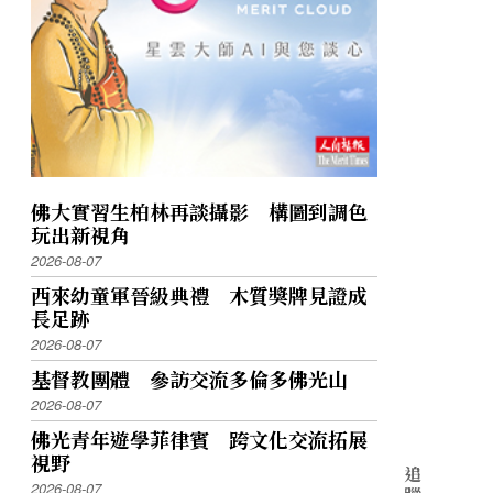
佛大實習生柏林再談攝影 構圖到調色
玩出新視角
2026-08-07
西來幼童軍晉級典禮 木質獎牌見證成
長足跡
2026-08-07
基督教團體 參訪交流多倫多佛光山
2026-08-07
佛光青年遊學菲律賓 跨文化交流拓展
視野
追
2026-08-07