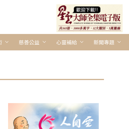
術
慈善公益
心靈補給
新聞專題
圖說：佛光山南台別院於4月15日舉辦「台南400．關懷弱勢群體．
包，現場超過750位民眾與會。 人間社記者王致賢攝