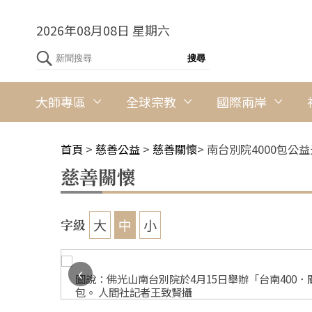
2026年08月08日 星期六
大師專區
全球宗教
國際兩岸
首頁
>
慈善公益
>
慈善關懷
>
南台別院4000包公
慈善關懷
大
中
小
字級
‹
世界總會副
圖說：佛光山南台別院於4月15日舉辦「台南400．
包。 人間社記者王致賢攝