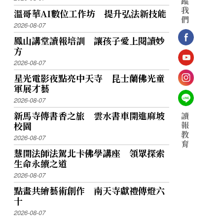
蹤
我
溫哥華AI數位工作坊 提升弘法新技能
們
2026-08-07
鳳山講堂讀報培訓 讓孩子愛上閱讀妙
方
2026-08-07
星光電影夜點亮中天寺 昆士蘭佛光童
軍展才藝
2026-08-07
新馬寺傳書香之旅 雲水書車開進麻坡
讀
報
校園
教
2026-08-07
育
慧開法師法駕北卡佛學講座 領眾探索
生命永續之道
2026-08-07
點畫共繪藝術創作 南天寺獻禮傳燈六
十
2026-08-07