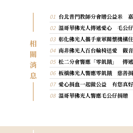
台北普門教師分會贈公益米 
溫哥華佛光人傳遞愛心 毛公
彰化佛光人攜手童軍關懷機構
相
南非佛光人百台輪椅送愛 觀
關
松二分會響應「零飢餓」 傳
消
板橋佛光人響應零飢餓 慈善
息
愛心捐血一起做公益 有您真
溫哥華佛光人響應毛公仔捐贈