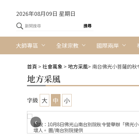
2026年08月09日 星期日
大師專區
全球宗教
國際兩岸
首頁
>
社會萬象
>
地方采風
>
南台佛光小菩薩的秋
地方采風
大
中
小
字級
‹
朋友、20
圖說：10月8日佛光山南台別院秋令營舉辦「佛光
壞人。 圖/南台別院提供