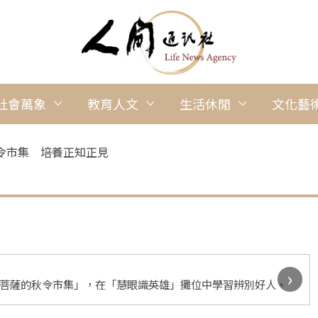
社會萬象
教育人文
生活休閒
文化藝
令市集 培養正知正見
›
小菩薩的秋令市集」，在「慧眼識英雄」攤位中學習辨別好人、