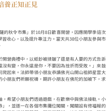
培養正知正見
薩的秋令市集」於10月8日歡喜開營，因應開學季這次
學習收心，以及提升專注力。當天共38位小朋友參與市
。
於開營典禮中，以紙鈔被揉皺了還是有人要的方式告訴
遠沒有變，你永遠是你，不要因為挫折而受敗。」來鼓
何爬起來。法師帶領小朋友恭讀佛光山開山祖師星雲大
的小朋友們祈願祝禱，期許小朋友在佛陀的加被下，求
軸，希望小朋友們透過遊戲，在歡樂中與佛法接軌。小
券」，並逐一在各個市集攤位闖關，闖關設有修福報的