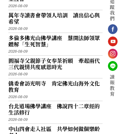
追
2026-08-09
蹤
我
萬年寺讀書會帶領人培訓 讀出信心與
們
希望
2026-08-09
多倫多佛光山佛學講座 慧開法師領眾
體解「生死智慧」
2026-08-09
圓福寺父親節子女奉茶祈願 牽起兩代
三代親情共度感恩時光
2026-08-09
讀
報
僑委會訪光明寺 肯定佛光山海外文化
教
教育
育
2026-08-09
台北道場佛學講座 佛說四十二章經的
生活修行
2026-08-09
中山四會走入社區 共學如何做個樂齡