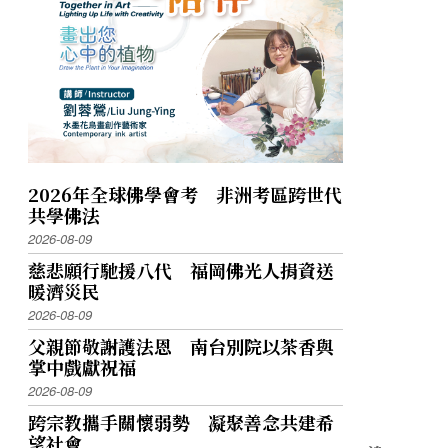
2026年全球佛學會考 非洲考區跨世代
共學佛法
2026-08-09
慈悲願行馳援八代 福岡佛光人捐資送
暖濟災民
2026-08-09
父親節敬謝護法恩 南台別院以茶香與
掌中戲獻祝福
2026-08-09
跨宗教攜手關懷弱勢 凝聚善念共建希
望社會