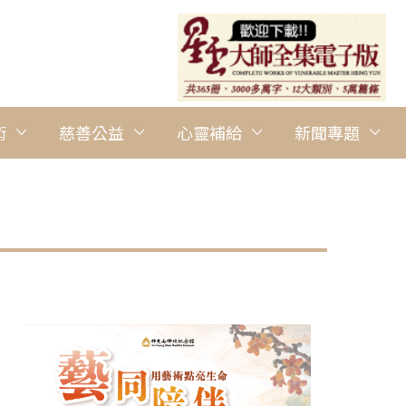
術
慈善公益
心靈補給
新聞專題
圖說：10月8日佛光山南台別院秋令營舉辦「佛光小菩薩的秋令市
菩薩精神。 圖/南台別院提供