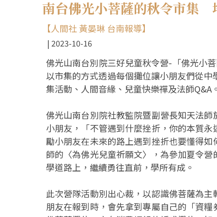
南台佛光小菩薩的秋令市集 
【人間社 黃晏琳 台南報導】
2023-10-16
佛光山南台別院三好兒童秋令營-「佛光小菩
以市集的方式透過每個攤位讓小朋友們從中
集活動、人間音緣、兒童快樂禪及法師Q&A
佛光山南台別院社教監院暨副營長知天法師
小朋友，「不管遇到什麼挫折，你的本質永
勵小朋友在未來的路上遇到挫折也要懂得如
師的〈為佛光兒童祈願文〉，為參加夏令營
學道路上，繼續勇往直前，學所有成。
此次營隊活動別出心裁，以認識佛菩薩為主
朋友在報到時，會先拿到專屬自己的「資糧