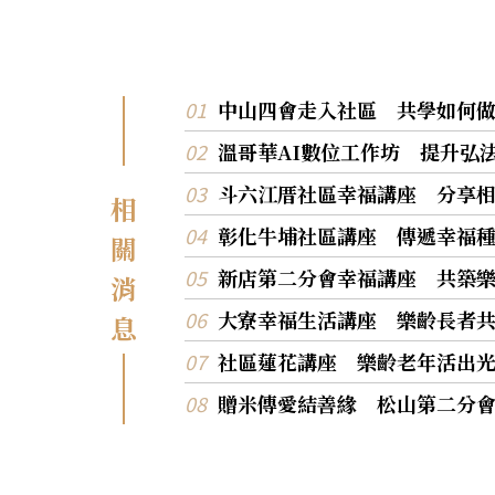
中山四會走入社區 共學如何
溫哥華AI數位工作坊 提升弘
斗六江厝社區幸福講座 分享
相
彰化牛埔社區講座 傳遞幸福
關
新店第二分會幸福講座 共築
消
大寮幸福生活講座 樂齡長者
息
社區蓮花講座 樂齡老年活出
贈米傳愛結善緣 松山第二分