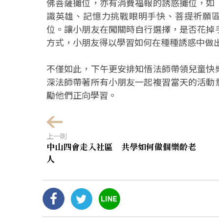
佛菩薩攤位，亦有消費福報的誘惑攤位，如
識英雄、記憶力挑戰眼明手快、菩提祈願區
位。讓小朋友在闖關時自行選擇，是否花掉
方式，小朋友得以學習如何在種種誘惑中做
不僅如此，下午更安排知悟法師帶領兒童快
深法師帶著所有小朋友一起複習當天的活動
勵他們正向學習。
上一則
中山四會走入社區 共學如何做個樂齡老
人