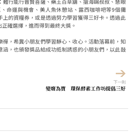
：難行能行普賢菩薩、藥王百草舖、搶海鷗叔叔、慧眼
、命運與機會、美人魚休憩站、露西咖啡吧等9個攤
手上的資糧券，或是透過努力學習獲得三好卡。透過此
出正確選擇，進而得到最終大獎。
樂禪，希冀小朋友們學習靜心、收心。活動落幕前，知
意涵，也頒發獎品給成功抵制誘惑的小朋友們，以此鼓
下一則
變廢為寶 環保酵素工作坊提倡三好