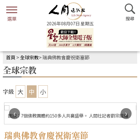
2026年08月07日 星期五
首頁
>
全球宗教
>
瑞典佛教會慶祝衛塞節
全球宗教
大
中
小
字級
‹
›
圖說：7個佛教團體約150多人共襄盛舉。 人間社記者劉宗龍攝
瑞典佛教會慶祝衛塞節