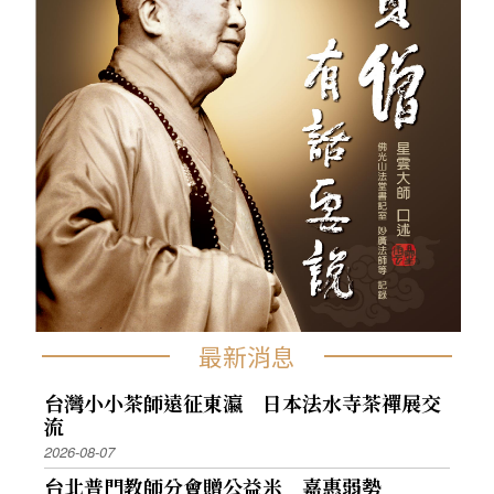
最新消息
台灣小小茶師遠征東瀛 日本法水寺茶禪展交
流
2026-08-07
台北普門教師分會贈公益米 嘉惠弱勢