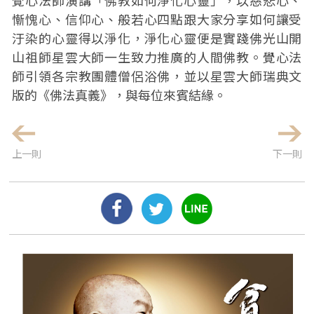
覺心法師演講「佛教如何淨化心靈」，以慈悲心、
慚愧心、信仰心、般若心四點跟大家分享如何讓受
汙染的心靈得以淨化，淨化心靈便是實踐佛光山開
山祖師星雲大師一生致力推廣的人間佛教。覺心法
師引領各宗教團體僧侶浴佛，並以星雲大師瑞典文
版的《佛法真義》，與每位來賓結緣。
上一則
下一則