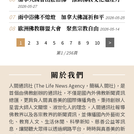
2026-05-27
雨中浴佛不熄燈 加拿大佛誕祈和平
2026-05-25
歐洲佛教聯盟大會 聚焦宗教自由
2026-05-14
1
2
3
4
5
6
7
8
9
10
第1 / 256頁
關
於
我
們
人間通訊社 (The Life News Agency，簡稱人間社)，是
首個由佛教創辦的通訊社，不僅是國內外佛教新聞資訊
總匯，更肩負人間真善美的國際傳播角色。秉持創辦人
星雲大師人文關懷、淑世化人的理念，人間通訊社報導
佛教界以及各宗教界的新聞資訊，並傳播國內外藝術文
化、教育人文、生活休閒、科學新知、慈善公益等訊
息，讓閱聽大眾得以透過網路平台，時時與真善美的新