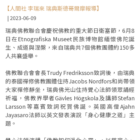
【人間社 李瑞來 瑞典斯德哥爾摩報導】
2023-06-09
瑞典佛教聯合會慶祝佛教的重大節日衛塞節，6月8
日在Etnografiska Museet民族博物館緬懷佛陀誕
生、成道與涅槃，來自瑞典共7個佛教團體約150多
人共襄盛舉。
佛教聯合會會長Trudy Fredriksson致詞後，由瑞典
的泰國禪修佛教團體住持Jacobs Nordfors和尚帶領
大家禪修靜坐，瑞典佛光山住持覺心法師領眾誦經
祈福，佛教界學者Gävles Högskola及講師Stefan
Larsson等嘉賓致詞祝賀佛誕。英國高僧Ajahn
Jayasaro法師以英文發表演說「身心健康之道」主
題。