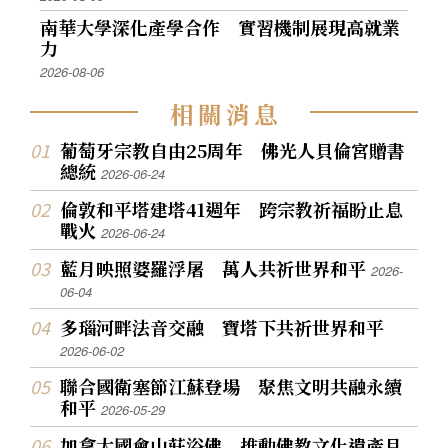
南華大學深化產學合作 實習機制展現高就業
力
2026-08-06
相
關
消
息
葡萄牙宗教自由25周年 佛光人貝倫宮贈書
總統
2026-06-24
倫敦和平塔建塔41週年 跨宗教祈福盼止息
戰火
2026-06-24
藍月映照婆羅浮屠 萬人共祈世界和平
2026-
06-04
多瑙河畔法音交融 寶塔下共祈世界和平
2026-06-02
聯合國衛塞節江蘇登場 聚焦文明共融永續
和平
2026-05-29
加拿大國會山莊浴佛 推動佛教文化遺產月