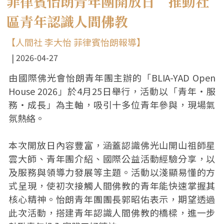
菲律賓怡朗青年團開放日 推動社
區青年認識人間佛教
【人間社 李大怡 菲律賓怡朗報導】
2026-04-27
由國際佛光會怡朗青年團主辦的「BLIA-YAD Open
House 2026」於4月25日舉行，活動以「青年・服
務・成長」為主軸，吸引十多位青年參與，現場氣
氛熱絡。
本次開放日內容豐富，涵蓋認識佛光山開山祖師星
雲大師、青年團介紹、國際公益活動經驗分享，以
及服務與領導力發展等主題。活動以淺顯易懂的方
式呈現，使初次接觸人間佛教的青年能快速掌握其
核心精神。怡朗青年團團長郭昭佑表示，期望透過
此次活動，搭建青年認識人間佛教的橋樑，進一步