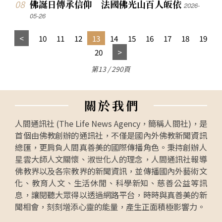
佛誕日傳承信仰 法國佛光山百人皈依
2026-
05-26
10
11
12
13
14
15
16
17
18
19
20
第13 / 290頁
關
於
我
們
人間通訊社 (The Life News Agency，簡稱人間社)，是
首個由佛教創辦的通訊社，不僅是國內外佛教新聞資訊
總匯，更肩負人間真善美的國際傳播角色。秉持創辦人
星雲大師人文關懷、淑世化人的理念，人間通訊社報導
佛教界以及各宗教界的新聞資訊，並傳播國內外藝術文
化、教育人文、生活休閒、科學新知、慈善公益等訊
息，讓閱聽大眾得以透過網路平台，時時與真善美的新
聞相會，刻刻增添心靈的能量，產生正面積極影響力。