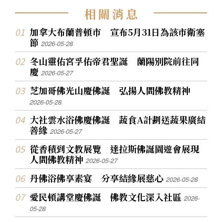
相
關
消
息
加拿大布蘭普頓市 宣布5月31日為該市衛塞
節
2026-05-28
冬山靈佑宮孚佑帝君聖誕 蘭陽別院前往同
慶
2026-05-27
芝加哥佛光山慶佛誕 弘揚人間佛教精神
2026-05-28
大社雲水浴佛慶佛誕 蔬食A計劃送蔬果廣結
善緣
2026-05-27
從香積到文教展覽 達拉斯佛誕園遊會展現
人間佛教精神
2026-05-27
丹佛浴佛享素宴 分享結緣展慈心
2026-05-28
愛民頓講堂慶佛誕 佛教文化深入社區
2026-
05-28