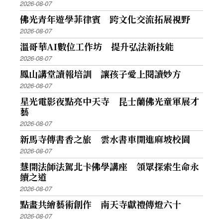
2026-08-07
佛光青年遊學菲律賓 跨文化交流拓展視野
2026-08-07
溫哥華AI數位工作坊 提升弘法新技能
2026-08-07
鳳山講堂讀報培訓 讓孩子愛上閱讀妙方
2026-08-07
星光電影夜點亮中天寺 昆士蘭佛光童軍展才
藝
2026-08-07
新馬寺傳書香之旅 雲水書車開進麻坡校園
2026-08-07
慧開法師法駕北卡佛學講座 領眾探索生命永
續之道
2026-08-07
點畫共繪藝術創作 南天寺獻禮傳燈六十
2026-08-07