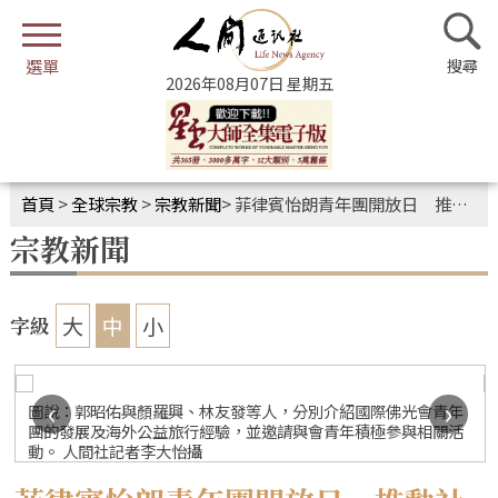
2026年08月07日 星期五
首頁
>
全球宗教
>
宗教新聞
>
菲律賓怡朗青年團開放日 推動社區青年認識人間佛教
宗教新聞
大
中
小
字級
‹
›
圖說：郭昭佑與顏羅興、林友發等人，分別介紹國際佛光會青年
團的發展及海外公益旅行經驗，並邀請與會青年積極參與相關活
動。 人間社記者李大怡攝