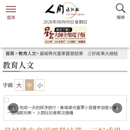
2026年08月09日 星期日
首頁
>
教育人文
>
曼城佛光童軍露營結業 三好成果大總結
教育人文
大
中
小
字級
‹
›
圖說：完成一天的探涉旅行，曼城佛光童軍小菩薩參加營火會，
一起唱歌玩樂。 人間社記者蔡汶捷攝