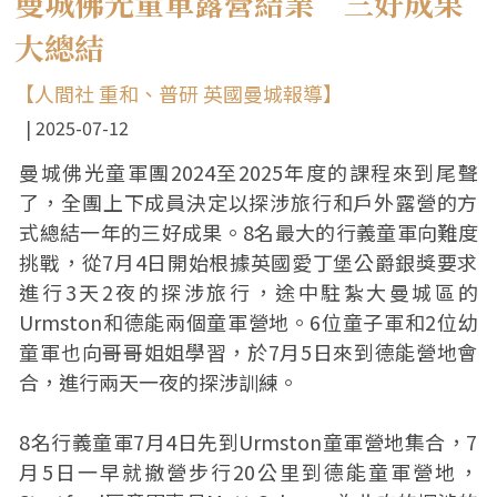
曼城佛光童軍露營結業 三好成果
大總結
【人間社 重和、普研 英國曼城報導】
2025-07-12
曼城佛光童軍團2024至2025年度的課程來到尾聲
了，全團上下成員決定以探涉旅行和戶外露營的方
式總結一年的三好成果。8名最大的行義童軍向難度
挑戰，從7月4日開始根據英國愛丁堡公爵銀獎要求
進行3天2夜的探涉旅行，途中駐紮大曼城區的
Urmston和德能兩個童軍營地。6位童子軍和2位幼
童軍也向哥哥姐姐學習，於7月5日來到德能營地會
合，進行兩天一夜的探涉訓練。
8名行義童軍7月4日先到Urmston童軍營地集合，7
月5日一早就撤營步行20公里到德能童軍營地，