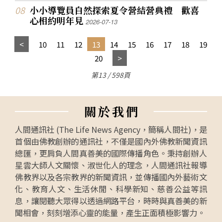
小小導覽員自然探索夏令營結營典禮 歡喜
心相約明年見
2026-07-13
10
11
12
13
14
15
16
17
18
19
20
第13 / 598頁
關
於
我
們
人間通訊社 (The Life News Agency，簡稱人間社)，是
首個由佛教創辦的通訊社，不僅是國內外佛教新聞資訊
總匯，更肩負人間真善美的國際傳播角色。秉持創辦人
星雲大師人文關懷、淑世化人的理念，人間通訊社報導
佛教界以及各宗教界的新聞資訊，並傳播國內外藝術文
化、教育人文、生活休閒、科學新知、慈善公益等訊
息，讓閱聽大眾得以透過網路平台，時時與真善美的新
聞相會，刻刻增添心靈的能量，產生正面積極影響力。