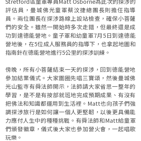
Stretford區童軍專員Matt Osborne為此次的探涉的
評估員，曼城佛光童軍蔡汶捷總團長則擔任指導
員。兩位團長在探涉路線上設站檢查，確保小菩薩
們的安全。雖然一開始時多次走錯，但最終還是成
功到達德能營地。童子軍和幼童軍7月5日到達德能
營地後，在5位成人服務員的指導下，也拿起地圖和
指南針在德能營地進行5公里的探涉訓練。
傍晚，所有小菩薩結束一天的探涉，回到德能營地
參加結業儀式。大家圍圈先唱三寶頌，然後曼城佛
光山監寺有舜法師開示，法師請大家省思一整年的
學習，是不是有按部就班地完成預期成果、有沒有
把佛法和知識都運用到生活裡。Matt也向孩子們強
調探涉旅行是如何讓一個人更堅韌，以後更具備能
力應付人生中的種種挑戰。有舜法師和Matt給童軍
們頒發徽章，儀式後大家也參加營火會，一起唱歌
玩樂。