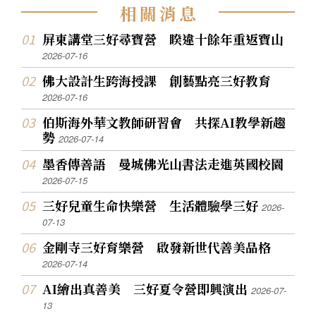
相
關
消
息
屏東講堂三好尋寶營 睽違十餘年重返寶山
2026-07-16
佛大設計生跨海授課 創藝點亮三好教育
2026-07-16
伯斯海外華文教師研習會 共探AI教學新趨
勢
2026-07-14
墨香傳善語 曼城佛光山書法走進英國校園
2026-07-15
三好兒童生命快樂營 生活體驗學三好
2026-
07-13
金剛寺三好育樂營 啟發新世代善美品格
2026-07-14
AI繪出真善美 三好夏令營即興演出
2026-07-
13