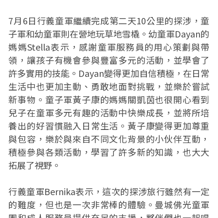
7月6日行義童軍繼續完成第二天10公里的探涉，童
子軍和幼童軍則在營地玩草地雪橇。幼童軍Dayan的
媽媽Stella表示，感謝童軍服務員的用心策劃與帶
領，讓孩子有機會參與豐富多元的活動，並學會了
許多實用的技能。Dayan變得更加自信積極，在日常
生活中也更加主動、勇敢地面對挑戰，並樂於嘗試
新事物。童子軍黃子康的媽媽關凱茵也很開心看到
兒子在童軍多元有趣的活動中快樂成長，並將所培
養出的好習慣融入日常生活。黃子康變得更加尊重
與包容，樂於與來自不同文化背景的小伙伴互動，
積極參與各類活動，學習了許多新的知識，也大大
拓展了視野。
行義童軍Bernika表示，這次的探涉旅行雖然有一定
的難度，但也是一次非常棒的體驗。曼城佛光童軍
團和成人服務員提供充足的支援，夥伴們也一起唱