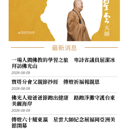
最新消息
一場人間佛教的學習之旅 卑詩省議員屈潔冰
拜訪佛光山
2026-08-09
寶塔分會父親節抄經 傳燈祈福報親恩
2026-08-09
佛光人迎爸爸節跑出健康 路跑淨灘守護台東
美麗海岸
2026-08-09
傳燈六十耀東瀛 星雲大師紀念展福岡亞洲美
館開幕