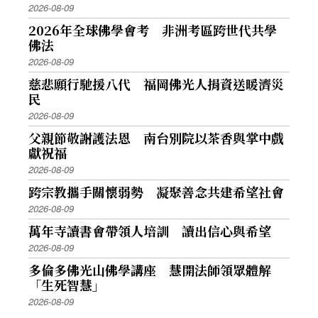
2026-08-09
2026年全球佛學會考 非洲考區跨世代共學
佛法
2026-08-09
慈悲願行馳援八代 福岡佛光人捐資送暖濟災
民
2026-08-09
父親節敬謝護法恩 南台別院以茶香與掌中戲
獻祝福
2026-08-09
跨宗教攜手關懷弱勢 凝聚善念共建希望社會
2026-08-09
萬年寺讀書會帶領人培訓 讀出信心與希望
2026-08-09
多倫多佛光山佛學講座 慧開法師領眾體解
「生死智慧」
2026-08-09