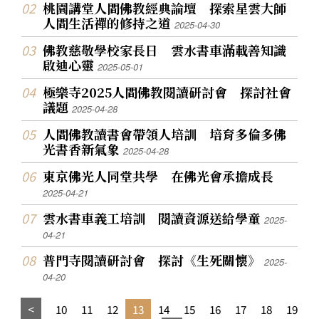
桃園講堂人間佛教經典論壇 探索星雲大師
人間生活禪的修持之道
2025-04-30
佛教慈敬學校家長日 雲水書車滿載善知識
啟迪心靈
2025-05-01
極樂寺2025人間佛教閱讀研討會 探討社會
議題
2025-04-28
人間佛教讀書會帶領人培訓 培育多倫多佛
光書香新氣象
2025-04-28
東京佛光人同堂共學 在佛光會承擔成長
2025-04-21
雲水書車義工培訓 閱讀資源送給學童
2025-
04-21
普門寺閱讀研討會 探討《生死關懷》
2025-
04-20
10
11
12
13
14
15
16
17
18
19