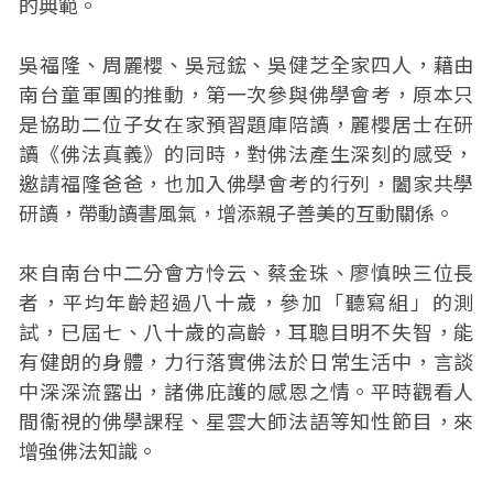
的典範。
吳福隆、周麗櫻、吳冠鋐、吳健芝全家四人，藉由
南台童軍團的推動，第一次參與佛學會考，原本只
是協助二位子女在家預習題庫陪讀，麗櫻居士在研
讀《佛法真義》的同時，對佛法產生深刻的感受，
邀請福隆爸爸，也加入佛學會考的行列，闔家共學
研讀，帶動讀書風氣，增添親子善美的互動關係。
來自南台中二分會方怜云、蔡金珠、廖慎映三位長
者，平均年齡超過八十歲，參加「聽寫組」的測
試，已屆七、八十歲的高齡，耳聰目明不失智，能
有健朗的身體，力行落實佛法於日常生活中，言談
中深深流露出，諸佛庇護的感恩之情。平時觀看人
間衞視的佛學課程、星雲大師法語等知性節目，來
增強佛法知識。