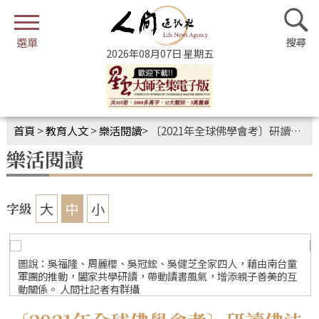
2026年08月07日 星期五
首頁
>
教育人文
>
樂活閱讀
>
〔2021年全球佛學會考〕研讀佛法提升正知見 南台佛學會考不缺席
樂活閱讀
大
中
小
字級
圖說：吳福隆、周麗櫻、吳冠鋐、吳健芝全家四人，藉由南台童
軍團的推動，闔家共學研讀，帶動讀書風氣，增添親子善美的互
動關係。 人間社記者有群攝