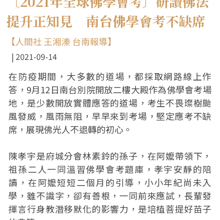
〔2021年全球佛學會考〕研讀佛法
提升正知見 南台佛學會考不缺席
【人間社 王湘溱 台南報導】
2021-09-14
在防疫期間，大多數的道場，都採取網路線上作
答，9月12日南台別院開放二樓大殿作為佛學會考場
地，是少數開放實體應答的道場，考生不畏璨樹颱
風發威，風雨無阻，早早來到考場，堅定應考不缺
席，展現佛光人不退轉的初心。
陳孝宇是府城分會林素鈴的孫子，在阿嬤帶領下，
祖孫二人一同溫習佛學會考題庫，孝宇安靜的陪
讀，在阿嬤短短二個月的引導，小小年紀尚未入
學，雖不識字，卻有善根，一同前來應試，長輩發
揮言行身教潛移默化的影響力，是培植菩提好苗子