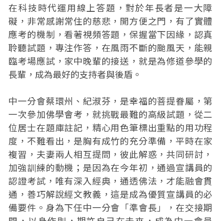
在科技時代運用線上答題，對於年長者是一大障
礙，非常感謝常住的慈悲，開方便之門，有了實體
應考的機制，看著視頻答題，保握當下因緣，認真
聆聽試題，專注作答，在風雨不斷的颱風天，能親
臨考場應試，家中晚輩的接送，就是為修道參學的
長輩，成為最好的支持者與後盾。
中一分會蔡環州、紀淑芬，是幸福的菩提眷屬，第
一次參加佛學會考，就挑戰最難的高級試題，從二
位居士在題庫註記，精心用色筆標出重點的用功程
度，不難看出，是胸有成竹的充分準備，平時在家
複習，夫妻兩人相互提問，彼此解惑，共同研討，
加強訓練的動機；是因為在今年初，通過宣講員的
認證考試，唯有深入經典，通透佛法，才能融會貫
通，善巧解說經文教義，這是成為優質宣講員的必
備要件。身為下任中一分會「準會長」，在交接期
間，以身作則，期許自己在未來，成為中一會員