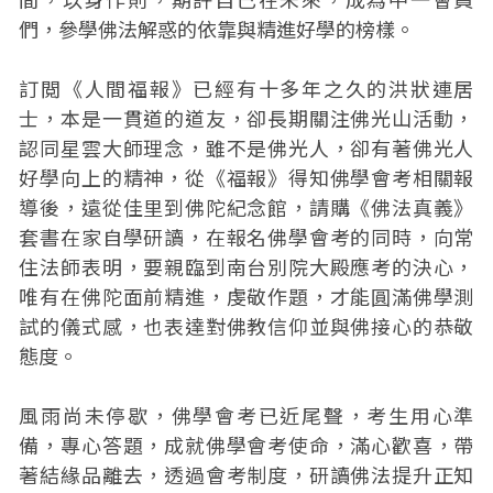
們，參學佛法解惑的依靠與精進好學的榜樣。
訂閲《人間福報》已經有十多年之久的洪狀連居
士，本是一貫道的道友，卻長期關注佛光山活動，
認同星雲大師理念，雖不是佛光人，卻有著佛光人
好學向上的精神，從《福報》得知佛學會考相關報
導後，遠從佳里到佛陀紀念館，請購《佛法真義》
套書在家自學研讀，在報名佛學會考的同時，向常
住法師表明，要親臨到南台別院大殿應考的決心，
唯有在佛陀面前精進，虔敬作題，才能圓滿佛學測
試的儀式感，也表達對佛教信仰並與佛接心的恭敬
態度。
風雨尚未停歇，佛學會考已近尾聲，考生用心準
備，專心答題，成就佛學會考使命，滿心歡喜，帶
著結緣品離去，透過會考制度，研讀佛法提升正知