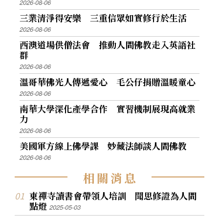
2026-08-06
三業清淨得安樂 三重信眾如實修行於生活
2026-08-06
西澳道場供僧法會 推動人間佛教走入英語社
群
2026-08-06
溫哥華佛光人傳遞愛心 毛公仔捐贈溫暖童心
2026-08-06
南華大學深化產學合作 實習機制展現高就業
力
2026-08-06
美國軍方線上佛學課 妙藏法師談人間佛教
2026-08-06
相
關
消
息
東禪寺讀書會帶領人培訓 聞思修證為人間
點燈
2025-05-03