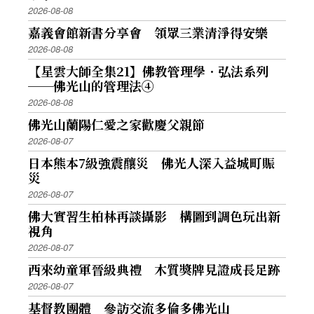
2026-08-08
嘉義會館新書分享會 領眾三業清淨得安樂
2026-08-08
【星雲大師全集21】佛教管理學．弘法系列
──佛光山的管理法④
2026-08-08
佛光山蘭陽仁愛之家歡慶父親節
2026-08-07
日本熊本7級強震釀災 佛光人深入益城町賑
災
2026-08-07
佛大實習生柏林再談攝影 構圖到調色玩出新
視角
2026-08-07
西來幼童軍晉級典禮 木質獎牌見證成長足跡
2026-08-07
基督教團體 參訪交流多倫多佛光山