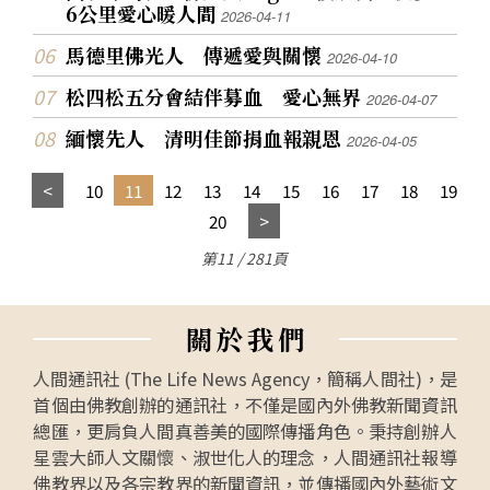
6公里愛心暖人間
2026-04-11
馬德里佛光人 傳遞愛與關懷
2026-04-10
松四松五分會結伴募血 愛心無界
2026-04-07
緬懷先人 清明佳節捐血報親恩
2026-04-05
10
11
12
13
14
15
16
17
18
19
20
第11 / 281頁
關
於
我
們
人間通訊社 (The Life News Agency，簡稱人間社)，是
首個由佛教創辦的通訊社，不僅是國內外佛教新聞資訊
總匯，更肩負人間真善美的國際傳播角色。秉持創辦人
星雲大師人文關懷、淑世化人的理念，人間通訊社報導
佛教界以及各宗教界的新聞資訊，並傳播國內外藝術文