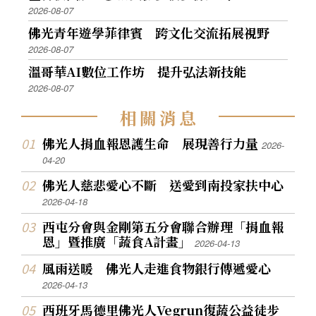
2026-08-07
佛光青年遊學菲律賓 跨文化交流拓展視野
2026-08-07
溫哥華AI數位工作坊 提升弘法新技能
2026-08-07
相
關
消
息
佛光人捐血報恩護生命 展現善行力量
2026-
04-20
佛光人慈悲愛心不斷 送愛到南投家扶中心
2026-04-18
西屯分會與金剛第五分會聯合辦理「捐血報
恩」暨推廣「蔬食A計畫」
2026-04-13
風雨送暖 佛光人走進食物銀行傳遞愛心
2026-04-13
西班牙馬德里佛光人Vegrun復蔬公益徒步