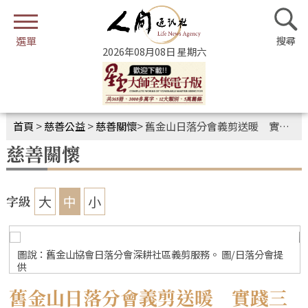
2026年08月08日 星期六
首頁
>
慈善公益
>
慈善關懷
>
舊金山日落分會義剪送暖 實踐三好四給精神
慈善關懷
大
中
小
字級
圖說：舊金山協會日落分會深耕社區義剪服務。 圖/日落分會提
供
舊金山日落分會義剪送暖 實踐三