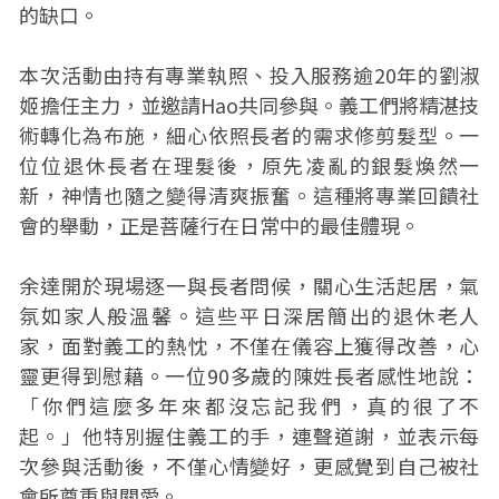
的缺口。
本次活動由持有專業執照、投入服務逾20年的劉淑
姬擔任主力，並邀請Hao共同參與。義工們將精湛技
術轉化為布施，細心依照長者的需求修剪髮型。一
位位退休長者在理髮後，原先凌亂的銀髮煥然一
新，神情也隨之變得清爽振奮。這種將專業回饋社
會的舉動，正是菩薩行在日常中的最佳體現。
余達開於現場逐一與長者問候，關心生活起居，氣
氛如家人般溫馨。這些平日深居簡出的退休老人
家，面對義工的熱忱，不僅在儀容上獲得改善，心
靈更得到慰藉。一位90多歲的陳姓長者感性地說：
「你們這麼多年來都沒忘記我們，真的很了不
起。」他特別握住義工的手，連聲道謝，並表示每
次參與活動後，不僅心情變好，更感覺到自己被社
會所尊重與關愛。