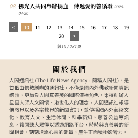
佛光人共同舉辦捐血 傳遞愛的善循環
2026-
04-20
10
11
12
13
14
15
16
17
18
19
20
第10 / 281頁
關
於
我
們
人間通訊社 (The Life News Agency，簡稱人間社)，是
首個由佛教創辦的通訊社，不僅是國內外佛教新聞資訊
總匯，更肩負人間真善美的國際傳播角色。秉持創辦人
星雲大師人文關懷、淑世化人的理念，人間通訊社報導
佛教界以及各宗教界的新聞資訊，並傳播國內外藝術文
化、教育人文、生活休閒、科學新知、慈善公益等訊
息，讓閱聽大眾得以透過網路平台，時時與真善美的新
聞相會，刻刻增添心靈的能量，產生正面積極影響力。