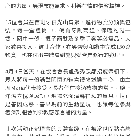
心的力量，展現布施無求、利樂有情的佛教精神。
15位會員在西班牙佛光山齊聚，進行物資分類與包
裝。每一盒禮物中，備有牙刷兩組、保暖拖鞋一
雙、圍巾一條、襪子兩雙及冬季手套等必需品。大
家歡喜投入，彼此合作，在笑聲與和諧中完成150盒
物資，也在付出中體會到施與受皆是修行的道理。
4月9日當天，在協會會長盧秀秀及鄒招龍帶領下，
眾人將每一份滿載關懷的鞋盒禮物送達中心。由主
席Maria代表接受，長者們在接過禮物的當下，臉上
洋溢喜悅與感動，現場充滿溫馨祥和的氣息。這正
是善因成熟、善果現前的生動呈現，也讓每位參與
者深刻體會到佛教慈悲喜捨的力量。
此次活動正是理念的具體實踐，在無常世間點亮慈