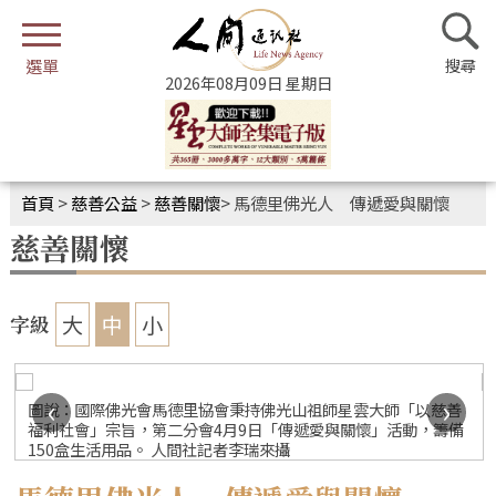
2026年08月09日 星期日
首頁
>
慈善公益
>
慈善關懷
>
馬德里佛光人 傳遞愛與關懷
慈善關懷
大
中
小
字級
‹
›
圖說：國際佛光會馬德里協會秉持佛光山祖師星雲大師「以慈善
福利社會」宗旨，第二分會4月9日「傳遞愛與關懷」活動，籌備
150盒生活用品。 人間社記者李瑞來攝