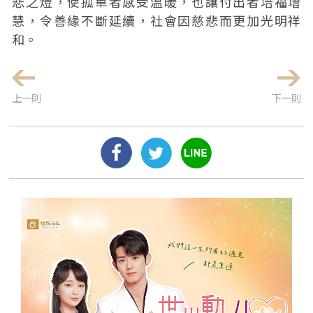
悲之燈，使孤單者感受溫暖，也讓付出者培福增
慧，令善緣不斷延續，社會因慈悲而更加光明祥
和。
上一則
下一則