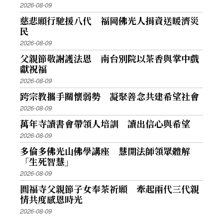
2026-08-09
慈悲願行馳援八代 福岡佛光人捐資送暖濟災
民
2026-08-09
父親節敬謝護法恩 南台別院以茶香與掌中戲
獻祝福
2026-08-09
跨宗教攜手關懷弱勢 凝聚善念共建希望社會
2026-08-09
萬年寺讀書會帶領人培訓 讀出信心與希望
2026-08-09
多倫多佛光山佛學講座 慧開法師領眾體解
「生死智慧」
2026-08-09
圓福寺父親節子女奉茶祈願 牽起兩代三代親
情共度感恩時光
2026-08-09