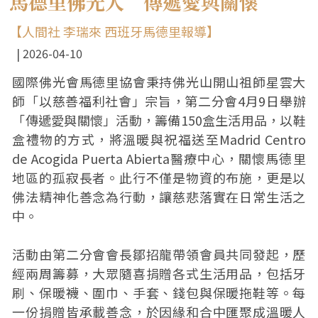
馬德里佛光人 傳遞愛與關懷
【人間社 李瑞來 西班牙馬德里報導】
2026-04-10
國際佛光會馬德里協會秉持佛光山開山祖師星雲大
師「以慈善福利社會」宗旨，第二分會4月9日舉辦
「傳遞愛與關懷」活動，籌備150盒生活用品，以鞋
盒禮物的方式，將溫暖與祝福送至Madrid Centro
de Acogida Puerta Abierta醫療中心，關懷馬德里
地區的孤寂長者。此行不僅是物資的布施，更是以
佛法精神化善念為行動，讓慈悲落實在日常生活之
中。
活動由第二分會會長鄒招龍帶領會員共同發起，歷
經兩周籌募，大眾隨喜捐贈各式生活用品，包括牙
刷、保暖襪、圍巾、手套、錢包與保暖拖鞋等。每
一份捐贈皆承載善念，於因緣和合中匯聚成溫暖人