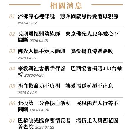
相
關
消
息
浴佛淨心迎佛誕 慈暉園感恩傳愛慶母親節
2026-05-02
長期關懷弱勢族群 東京佛光人12年愛心不
間斷
2026-05-01
佛光人攜手走入街頭 為愛捐血傳遞溫暖
2026-04-27
宗教與社會攜手行善 巴西協會捐贈413台輪
椅
2026-04-26
捐血救命功不唐捐 讓愛溫暖延續不止息
2026-04-26
北投第一分會捐血活動 展現佛光人行善不
間斷
2026-04-24
巴黎佛光協會關懷長者 溫情走入碧西花園
養老院
2026-04-22