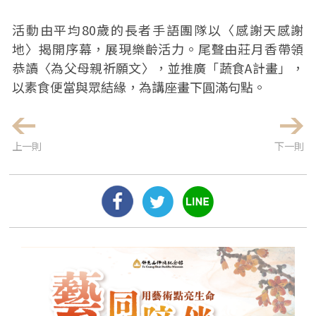
活動由平均80歲的長者手語團隊以〈感謝天感謝
地〉揭開序幕，展現樂齡活力。尾聲由莊月香帶領
恭讀〈為父母親祈願文〉，並推廣「蔬食A計畫」，
以素食便當與眾結緣，為講座畫下圓滿句點。
上一則
下一則