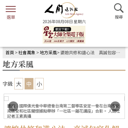
2026年08月08日 星期六
首頁
>
社會萬象
>
地方采風
>
婆媳共修和諧心法 真誠包容化解隔閡
地方采風
大
中
小
字級
‹
›
圖說：國際佛光會中華總會台南第二督導區安定一會在台南市安
南區安和社區關懷據點舉辦「一社區一蓮花講座」合影。 人間社
記者王素真攝