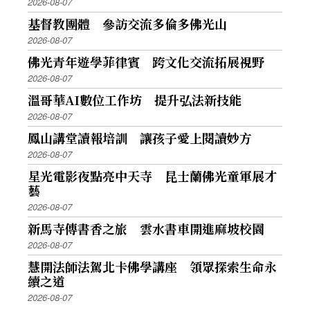
2026-08-07
基督教團體 參訪交流多倫多佛光山
2026-08-07
佛光青年遊學菲律賓 跨文化交流拓展視野
2026-08-07
溫哥華AI數位工作坊 提升弘法新技能
2026-08-07
鳳山講堂讀報培訓 讓孩子愛上閱讀妙方
2026-08-07
星光電影夜點亮中天寺 昆士蘭佛光童軍展才
藝
2026-08-07
新馬寺傳書香之旅 雲水書車開進麻坡校園
2026-08-07
慧開法師法駕北卡佛學講座 領眾探索生命永
續之道
2026-08-07