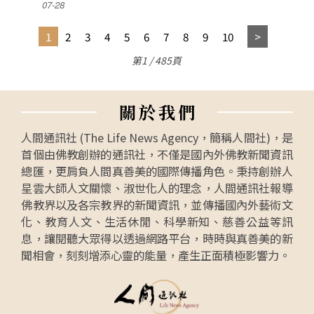
07-28
1
2
3
4
5
6
7
8
9
10
第1 / 485頁
關
於
我
們
人間通訊社 (The Life News Agency，簡稱人間社)，是
首個由佛教創辦的通訊社，不僅是國內外佛教新聞資訊
總匯，更肩負人間真善美的國際傳播角色。秉持創辦人
星雲大師人文關懷、淑世化人的理念，人間通訊社報導
佛教界以及各宗教界的新聞資訊，並傳播國內外藝術文
化、教育人文、生活休閒、科學新知、慈善公益等訊
息，讓閱聽大眾得以透過網路平台，時時與真善美的新
聞相會，刻刻增添心靈的能量，產生正面積極影響力。