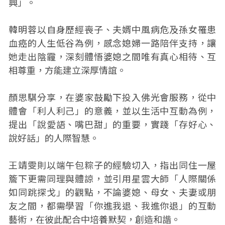
興」。
韓明蓉以自身歷經喪子、夫婿中風病危及孫女罹患
血癌的人生低谷為例，感念媳婦一路陪伴支持，讓
她走出陰霾，深刻體悟婆媳之間唯有真心相待、互
相尊重，方能建立深厚情誼。
顏思騏分享，在婆家鼓勵下投入佛光會服務，從中
體會「利人利己」的意義，並以生活中互動為例，
提出「說愛語、嘴巴甜」的重要，實踐「存好心、
說好話」的人際智慧。
王靖雯則以端午包粽子的經驗切入，指出同住一屋
簷下更需同理與體諒，並引用星雲大師「人際關係
如同跳探戈」的觀點，不論婆媳、母女、夫妻或朋
友之間，都需學習「你進我退、我進你退」的互動
藝術，在彼此配合中培養默契，創造和諧。