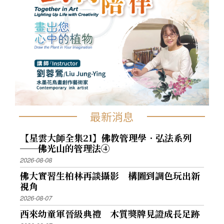
最新消息
【星雲大師全集21】佛教管理學．弘法系列
──佛光山的管理法④
2026-08-08
佛大實習生柏林再談攝影 構圖到調色玩出新
視角
2026-08-07
西來幼童軍晉級典禮 木質獎牌見證成長足跡