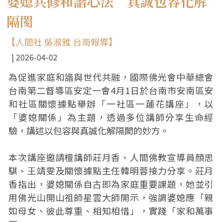
婆媳共修和諧心法 真誠包容化解
隔閡
【人間社 吳淑雅 台南報導】
2026-04-02
為促進家庭和諧與世代共融，國際佛光會中華總會
台南第二督導區安定一會4月1日於台南市安南區安
和社區關懷據點舉辦「一社區一蓮花講座」，以
「婆媳關係」為主題，透過多位講師分享生命經
驗，講述以包容與真誠化解隔閡的妙方。
本次講座邀請檀講師莊月香、人間佛教宣導員顏思
騏、王靖雯及關懷據點主任韓明蓉接力分享。莊月
香指出，婆媳關係自古即為家庭重要課題，她並引
用佛光山開山祖師星雲大師開示，強調婆媳應「親
如母女、彼此尊重、相知相惜」，實踐「家和萬事