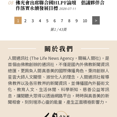
佛光會出席聯合國HLPF論壇 倡議夥伴合
作落實永續發展目標
2026-07-11
1
2
3
4
5
6
7
8
9
10
第1 / 43頁
關
於
我
們
人間通訊社 (The Life News Agency，簡稱人間社)，是
首個由佛教創辦的通訊社，不僅是國內外佛教新聞資訊
總匯，更肩負人間真善美的國際傳播角色。秉持創辦人
星雲大師人文關懷、淑世化人的理念，人間通訊社報導
佛教界以及各宗教界的新聞資訊，並傳播國內外藝術文
化、教育人文、生活休閒、科學新知、慈善公益等訊
息，讓閱聽大眾得以透過網路平台，時時與真善美的新
聞相會，刻刻增添心靈的能量，產生正面積極影響力。