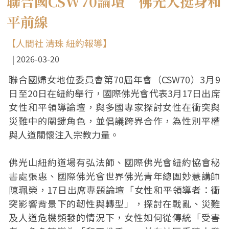
聯合國CSW70論壇 佛光人挺身和
平前線
【人間社 清珠 紐約報導】
2026-03-20
聯合國婦女地位委員會第70屆年會（CSW70）3月9
日至20日在紐約舉行，國際佛光會代表3月17日出席
女性和平領導論壇，與多國專家探討女性在衝突與
災難中的關鍵角色，並倡議跨界合作，為性別平權
與人道關懷注入宗教力量。
佛光山紐約道場有弘法師、國際佛光會紐約協會秘
書處張惠、國際佛光會世界佛光青年總團妙慧講師
陳珮榮，17日出席專題論壇「女性和平領導者：衝
突影響背景下的韌性與轉型」，探討在戰亂、災難
及人道危機頻發的情況下，女性如何從傳統「受害