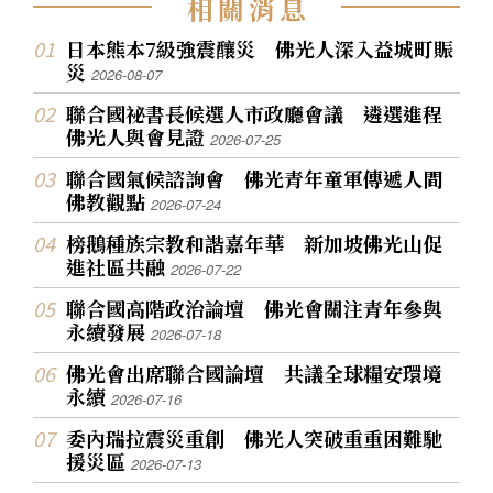
相
關
消
息
日本熊本7級強震釀災 佛光人深入益城町賑
災
2026-08-07
聯合國祕書長候選人市政廳會議 遴選進程
佛光人與會見證
2026-07-25
聯合國氣候諮詢會 佛光青年童軍傳遞人間
佛教觀點
2026-07-24
榜鵝種族宗教和諧嘉年華 新加坡佛光山促
進社區共融
2026-07-22
聯合國高階政治論壇 佛光會關注青年參與
永續發展
2026-07-18
佛光會出席聯合國論壇 共議全球糧安環境
永續
2026-07-16
委內瑞拉震災重創 佛光人突破重重困難馳
援災區
2026-07-13