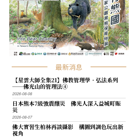
最新消息
【星雲大師全集21】佛教管理學．弘法系列
──佛光山的管理法④
2026-08-08
日本熊本7級強震釀災 佛光人深入益城町賑
災
2026-08-07
佛大實習生柏林再談攝影 構圖到調色玩出新
視角