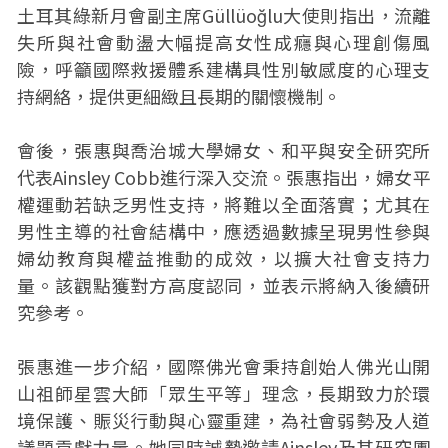
土耳其綠新月會副主席Güllüoğlu大使則指出，流離
失所與社會動盪大幅提高女性成癮與心理創傷風
險，呼籲國際救援體系建構具性別敏感度的心理支
持網絡，提供更細緻且長期的關懷機制。
會後，張惠與喬治城大學婦女、和平與安全研究所
代表Ainsley Cobb進行深入交流。張惠指出，婦女平
權運動若缺乏男性支持，將難以全面落實；尤其在
男性主導的社會結構中，應透過數據呈現男性參與
婦幼教育與權益推動的成效，以擴大社會支持力
量。該觀點獲對方高度認同，並表示將納入後續研
究參考。
張惠進一步介紹，國際佛光會秉持創始人佛光山開
山祖師星雲大師「眾生平等」理念，長期致力於環
境保護、賑災行動與心靈重建，為社會弱勢及人道
議題貢獻力量。她同時誠摯邀請Ainsley及其研究團