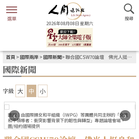
2026年08月08日 星期六
首頁
>
國際兩岸
>
國際新聞
>
聯合國CSW70論壇 佛光人挺身和平前線
國際新聞
大
中
小
字級
‹
›
圖說：由國際婦女和平組織（IWPG）等團體共同主辦的「女性
。
和平領導者：衝突影響背景下的韌性與轉型」專題論壇會場。
圖/紐約道場提供