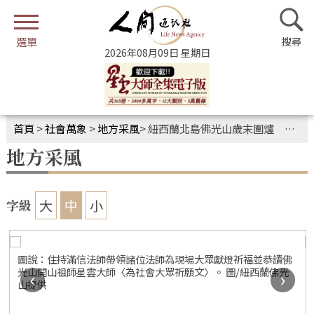
2026年08月09日 星期日
首頁
>
社會萬象
>
地方采風
>
紐西蘭北島佛光山歲末圍爐 和諧共生馬到成功迎新春
地方采風
大
中
小
字級
圖說：住持滿信法師帶領諸位法師為現場大眾獻燈祈福並恭讀佛
光山開山祖師星雲大師〈為社會大眾祈願文〉。 圖/紐西蘭佛光
‹
›
山提供