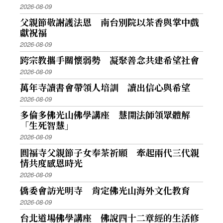
2026-08-09
父親節敬謝護法恩 南台別院以茶香與掌中戲
獻祝福
2026-08-09
跨宗教攜手關懷弱勢 凝聚善念共建希望社會
2026-08-09
萬年寺讀書會帶領人培訓 讀出信心與希望
2026-08-09
多倫多佛光山佛學講座 慧開法師領眾體解
「生死智慧」
2026-08-09
圓福寺父親節子女奉茶祈願 牽起兩代三代親
情共度感恩時光
2026-08-09
僑委會訪光明寺 肯定佛光山海外文化教育
2026-08-09
台北道場佛學講座 佛說四十二章經的生活修