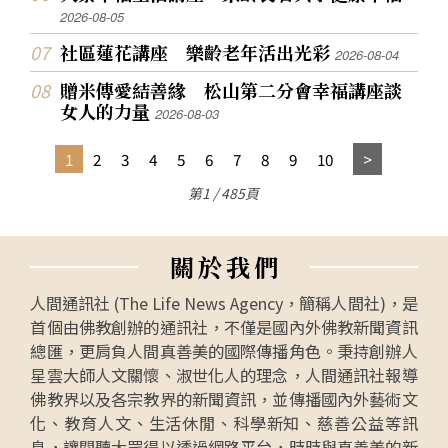
2026-08-05
社區蓮花講座 樂齡老年活出光彩
2026-08-04
贈米傳愛結善緣 松山第二分會幸福講座談
女人的力量
2026-08-03
1
2
3
4
5
6
7
8
9
10
第1 / 485頁
關
於
我
們
人間通訊社 (The Life News Agency，簡稱人間社)，是
首個由佛教創辦的通訊社，不僅是國內外佛教新聞資訊
總匯，更肩負人間真善美的國際傳播角色。秉持創辦人
星雲大師人文關懷、淑世化人的理念，人間通訊社報導
佛教界以及各宗教界的新聞資訊，並傳播國內外藝術文
化、教育人文、生活休閒、科學新知、慈善公益等訊
息，讓閱聽大眾得以透過網路平台，時時與真善美的新