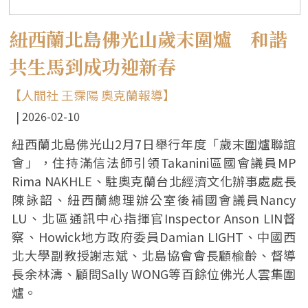
紐西蘭北島佛光山歲末圍爐 和諧
共生馬到成功迎新春
【人間社 王霂陽 奧克蘭報導】
2026-02-10
紐西蘭北島佛光山2月7日舉行年度「歲末圍爐聯誼
會」，住持滿信法師引領Takanini區國會議員MP
Rima NAKHLE、駐奧克蘭台北經濟文化辦事處處長
陳詠韶、紐西蘭總理辦公室後補國會議員Nancy
LU、北區通訊中心指揮官Inspector Anson LIN督
察、Howick地方政府委員Damian LIGHT、中國西
北大學副教授謝志斌、北島協會會長顧楡齡、督導
長余林濤、顧問Sally WONG等百餘位佛光人雲集圍
爐。