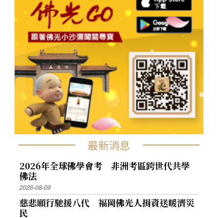
最新消息
2026年全球佛學會考 非洲考區跨世代共學
佛法
2026-08-09
慈悲願行馳援八代 福岡佛光人捐資送暖濟災
民