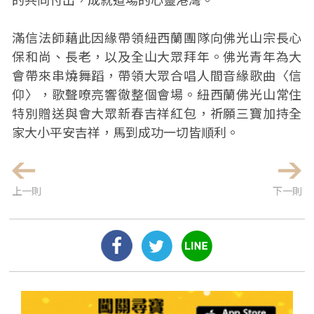
滿信法師藉此因緣帶領紐西蘭團隊向佛光山宗長心
保和尚、長老，以及全山大眾拜年。佛光青年為大
會帶來串燒舞蹈，帶領大眾合唱人間音緣歌曲〈信
仰〉，歌聲嘹亮響徹整個會場。紐西蘭佛光山常住
特別贈送與會大眾新春吉祥紅包，祈願三寶加持全
家大小平安吉祥，馬到成功一切皆順利。
上一則
下一則