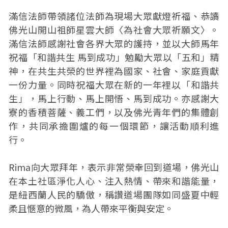
滿信法師帶領諸位法師為現場大眾獻燈祈福、恭讀
佛光山開山祖師星雲大師〈為社會大眾祈願文〉。
滿信法師感謝社會各界大眾的護持，並以大師馬年
祝福「和諧共生 馬到成功」勉勵大眾以「五和」精
神，在共生共榮的世界裡為國家、社會、家庭貢獻
一份力量。同時祝福大眾在新的一年裡以「和諧共
生」，馬上行動、馬上開悟、馬到成功。亦感謝大
寮的香積菩薩、義工們，以及佛光青年們的集體創
作，共同承擔圍爐的每一個環節，讓活動順利進
行。
Rima向大眾拜年，表示非常榮幸回到道場，佛光山
在本土社區淨化人心、注入熱情、帶來和諧能量，
是紐西蘭人民的驕傲，稱讚道場團隊如同盛夏中輕
柔且愜意的微風，為人帶來平衡與安定。