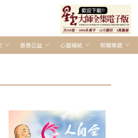
術
慈善公益
心靈補給
新聞專題
圖說：善童和家長們在「自然元素大搜集」遊戲中，分頭尋找指定物