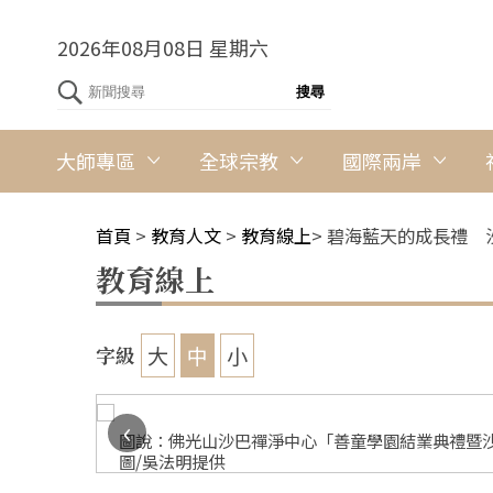
2026年08月08日 星期六
大師專區
全球宗教
國際兩岸
首頁
>
教育人文
>
教育線上
>
碧海藍天的成長禮 
教育線上
大
中
小
字級
‹
提供
圖說：佛光山沙巴禪淨中心「善童學園結業典禮暨
圖/吳法明提供