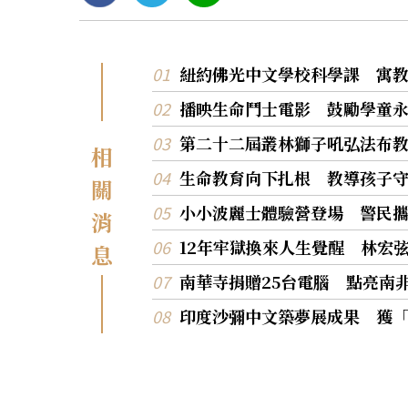
紐約佛光中文學校科學課 寓
播映生命鬥士電影 鼓勵學童
第二十二屆叢林獅子吼弘法布
相
生命教育向下扎根 教導孩子
關
小小波麗士體驗營登場 警民
消
12年牢獄換來人生覺醒 林宏
息
南華寺捐贈25台電腦 點亮南
印度沙彌中文築夢展成果 獲