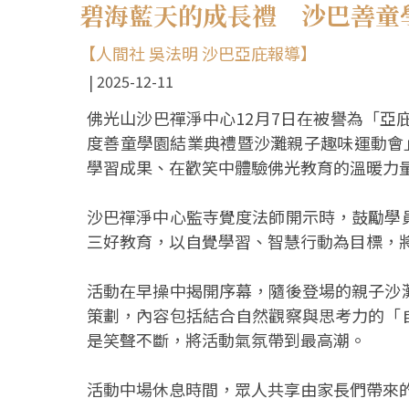
碧海藍天的成長禮 沙巴善童
【人間社 吳法明 沙巴亞庇報導】
2025-12-11
佛光山沙巴禪淨中心12月7日在被譽為「亞庇最美
度善童學園結業典禮暨沙灘親子趣味運動會
學習成果、在歡笑中體驗佛光教育的溫暖力
沙巴禪淨中心監寺覺度法師開示時，鼓勵學
三好教育，以自覺學習、智慧行動為目標，
活動在早操中揭開序幕，隨後登場的親子沙
策劃，內容包括結合自然觀察與思考力的「
是笑聲不斷，將活動氣氛帶到最高潮。
活動中場休息時間，眾人共享由家長們帶來