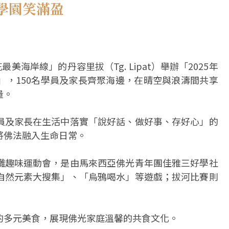
學園笑滿盈
海岸線」的丹容里拔（Tg. Lipat）舉辦「2025年
」，150名學員及家長齊聚海邊，在晴空與浪濤間共享
量。
員及家長在生活中落實「說好話、做好事、存好心」的
將佛法融入生命日常。
灘趣味運動會，是由馬來西亞佛光青年團佳雅三好學社
自然元素大搜集」、「烏鴉喝水」等遊戲；拔河比賽則
的多元美食，展現佛光家庭溫馨的共食文化。