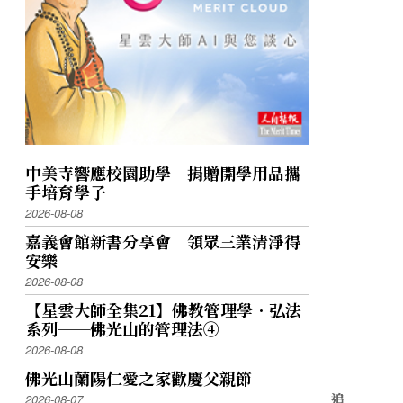
中美寺響應校園助學 捐贈開學用品攜
手培育學子
2026-08-08
嘉義會館新書分享會 領眾三業清淨得
安樂
2026-08-08
【星雲大師全集21】佛教管理學．弘法
系列──佛光山的管理法④
2026-08-08
佛光山蘭陽仁愛之家歡慶父親節
追
2026-08-07