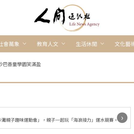
社會萬象
教育人文
生活休閒
文化藝
沙巴善童學園笑滿盈
›
沙灘親子趣味運動會」，親子一起玩「海浪接力」運水競賽。