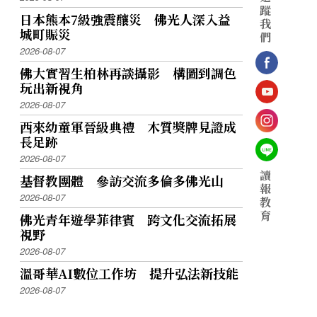
蹤
日本熊本7級強震釀災 佛光人深入益
我
城町賑災
們
2026-08-07
佛大實習生柏林再談攝影 構圖到調色
玩出新視角
2026-08-07
西來幼童軍晉級典禮 木質獎牌見證成
長足跡
2026-08-07
讀
基督教團體 參訪交流多倫多佛光山
報
2026-08-07
教
育
佛光青年遊學菲律賓 跨文化交流拓展
視野
2026-08-07
溫哥華AI數位工作坊 提升弘法新技能
2026-08-07