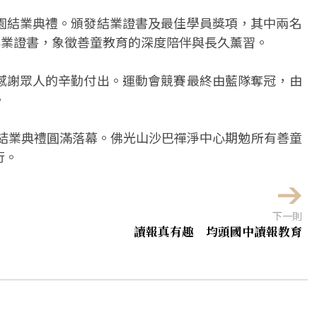
園結業典禮。頒發結業證書及最佳學員獎項，其中兩名
畢業證書，象徵善童教育的深度陪伴與長久薰習。
感謝眾人的辛勤付出。運動會競賽最終由藍隊奪冠，由
。
園結業典禮圓滿落幕。佛光山沙巴禪淨中心期勉所有善童
行。
下一則
讀報真有趣 均頭國中讀報教育