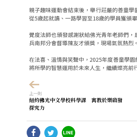
親子趣味運動會結束後，舉行莊嚴的善童學
從5歲起就讀、一路學習至18歲的學員獲頒
覺度法師也頒發感謝狀給佛光青年老師們，
兵南邦分會督導陳友才頒獎，現場氣氛熱烈
在法喜、溫情與笑聲中，2025年度善童學
將所學的智慧運用於未來人生，繼續燦亮前
上一則
紐約佛光中文學校科學課 寓教於樂啟發
探究力