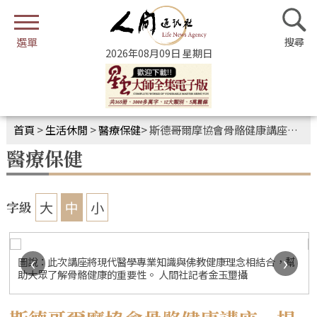
2026年08月09日 星期日
首頁
>
生活休閒
>
醫療保健
>
斯德哥爾摩協會骨骼健康講座 提昇生活品質
醫療保健
大
中
小
字級
‹
›
圖說：此次講座將現代醫學專業知識與佛教健康理念相結合，幫
助大眾了解骨骼健康的重要性。 人間社記者金玉壐攝