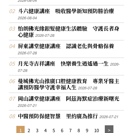
2026-08-04
斗六健康講座 吸收醫學新知預防勝治療
2026-08-04
怡朗佛光緣銀髮健康生活體驗 守護長者身
心健康
2026-07-28
屏東講堂健康講座 認識老化與骨骼保養
2026-07-28
月光寺吉祥講座 快樂養生逍遙過一生
2026-
07-28
曼城佛光山推廣口腔健康教育 專業牙醫主
講預防醫學守護幸福人生
2026-07-28
岡山講堂健康講座 阿茲海默症治療新曙光
2026-07-21
中醫預防保健智慧 里約廣為推行
2026-07-21
1
2
3
4
5
6
7
8
9
10