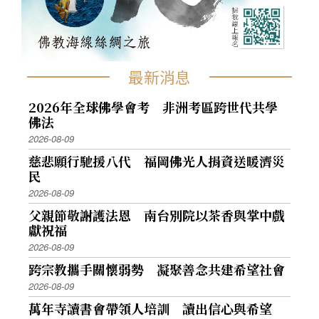
最新消息
2026年全球佛學會考 非洲考區跨世代共學
佛法
2026-08-09
慈悲願行馳援八代 福岡佛光人捐資送暖濟災
民
2026-08-09
父親節敬謝護法恩 南台別院以茶香與掌中戲
獻祝福
2026-08-09
跨宗教攜手關懷弱勢 凝聚善念共建希望社會
2026-08-09
萬年寺讀書會帶領人培訓 讀出信心與希望