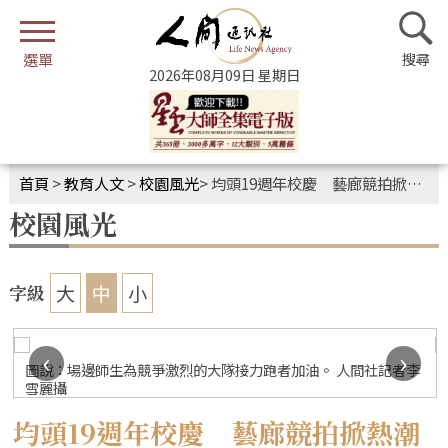
2026年08月09日 星期日
首頁
>
教育人文
>
校園風光
>
均頭19週年校慶 藝廊競拍掀熱潮
校園風光
大
中
小
字級
‹
›
圖說：場邊師生為競爭激烈的大隊接力跑者加油。 人間社記者李
雪麗攝
均頭19週年校慶 藝廊競拍掀熱潮