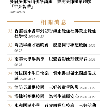
多倫多佛光山佛學講座 慧開法師領眾體解
「生死智慧」
2026-08-09
相
關
消
息
香港雲水書車到訪香海正覺蓮社佛教正覺蓮
社學校
2026-06-23
均頭畢業才藝晚會 感恩同行夢想啟航
2026-
06-07
南華大學畢業季 以聲音影像珍藏青春
2026-
06-05
渡拔國小生日快樂 雲水書車帶來閱讀儀式
感
2026-05-11
消防英雄進校園 三好善童學防災
2026-04-30
浴佛祈福進校園 為考生減壓安心
2026-04-29
永和國民小學一百零四週年校慶 三好活動