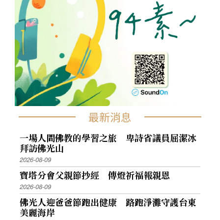
最新消息
一場人間佛教的學習之旅 卑詩省議員屈潔冰
拜訪佛光山
2026-08-09
寶塔分會父親節抄經 傳燈祈福報親恩
2026-08-09
佛光人迎爸爸節跑出健康 路跑淨灘守護台東
美麗海岸