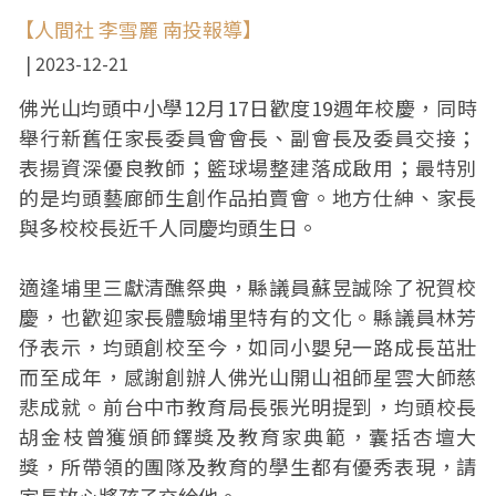
【人間社 李雪麗 南投報導】
2023-12-21
佛光山均頭中小學12月17日歡度19週年校慶，同時
舉行新舊任家長委員會會長、副會長及委員交接；
表揚資深優良教師；籃球場整建落成啟用；最特別
的是均頭藝廊師生創作品拍賣會。地方仕紳、家長
與多校校長近千人同慶均頭生日。
適逢埔里三獻清醮祭典，縣議員蘇昱誠除了祝賀校
慶，也歡迎家長體驗埔里特有的文化。縣議員林芳
伃表示，均頭創校至今，如同小嬰兒一路成長茁壯
而至成年，感謝創辦人佛光山開山祖師星雲大師慈
悲成就。前台中市教育局長張光明提到，均頭校長
胡金枝曾獲頒師鐸獎及教育家典範，囊括杏壇大
獎，所帶領的團隊及教育的學生都有優秀表現，請