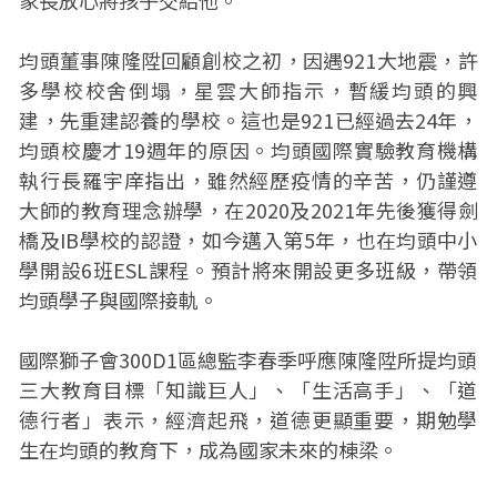
家長放心將孩子交給他。
均頭董事陳隆陞回顧創校之初，因遇921大地震，許
多學校校舍倒塌，星雲大師指示，暫緩均頭的興
建，先重建認養的學校。這也是921已經過去24年，
均頭校慶才19週年的原因。均頭國際實驗教育機構
執行長羅宇庠指出，雖然經歷疫情的辛苦，仍謹遵
大師的教育理念辦學，在2020及2021年先後獲得劍
橋及IB學校的認證，如今邁入第5年，也在均頭中小
學開設6班ESL課程。預計將來開設更多班級，帶領
均頭學子與國際接軌。
國際獅子會300D1區總監李春季呼應陳隆陞所提均頭
三大教育目標「知識巨人」、「生活高手」、「道
德行者」表示，經濟起飛，道德更顯重要，期勉學
生在均頭的教育下，成為國家未來的棟梁。