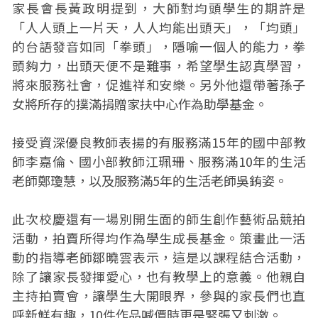
家長會長黃政明提到，大師對均頭學生的期許是
「人人頭上一片天，人人均能出頭天」，「均頭」
的台語發音如同「拳頭」，隱喻一個人的能力，拳
頭夠力，出頭天便不是難事，希望學生認真學習，
將來服務社會，促進祥和安樂。另外他還帶著孫子
女將所存的撲滿捐贈家扶中心作為助學基金。
接受資深優良教師表揚的有服務滿15年的國中部教
師李嘉倫、國小部教師江珮珊、服務滿10年的生活
老師鄭瓊慧，以及服務滿5年的生活老師吳銪姿。
此次校慶還有一場別開生面的師生創作藝術品競拍
活動，拍賣所得均作為學生成長基金。策畫此一活
動的指導老師鄒曉雲表示，這是以課程結合活動，
除了讓家長發揮愛心，也有教學上的意義。他親自
主持拍賣會，讓學生大開眼界，參與的家長們也直
呼新鮮有趣，10件作品喊價時更是緊張又刺激。