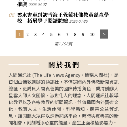
推廣
2026-04-27
雲水書車到訪香海正覺蓮社佛教黃藻森學
校 拓展學子閱讀體驗
2026-04-25
1
2
3
4
5
6
7
8
9
10
第1 / 98頁
關
於
我
們
人間通訊社 (The Life News Agency，簡稱人間社)，是
首個由佛教創辦的通訊社，不僅是國內外佛教新聞資訊
總匯，更肩負人間真善美的國際傳播角色。秉持創辦人
星雲大師人文關懷、淑世化人的理念，人間通訊社報導
佛教界以及各宗教界的新聞資訊，並傳播國內外藝術文
化、教育人文、生活休閒、科學新知、慈善公益等訊
息，讓閱聽大眾得以透過網路平台，時時與真善美的新
聞相會，刻刻增添心靈的能量，產生正面積極影響力。