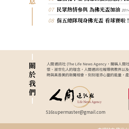
息
明顯進步，並在今天一戰成功。」 錢薇娟說，佛大
他說：「高二打HBL對新榮高中也曾投進致勝
贏球壓力較大，且儘管有彭詩晴、吳盈潔兩名
民眾熱情參與 為佛光盃加油
201
卻還是今天這一球最重要。」 因這是今年2月義大
力準研究生加盟，實力提升，但她倆與佛大新
在UBA大專籃賽複賽與台師大衝突，被大會認
保五總隊現身佛光盃 看球賽啦
配合時間較短，尤其彭詩晴還得北上加入中華
「鬥毆」，雙雙取消資格及下季禁賽後，義大
練球，備極辛苦，北市大的柯宜伶則無此困擾
回到戰場，尤其正式的五對五舞台，且一舉封
全力投入戰場，有形、無形貢獻都很大。 新科得分
攻下12分、6籃板及助攻、抄截各4的新科MV
后魏于淳說：「上半場打得有些掙扎，中場教
旻豪說：「這個冠軍太有意義，失去UBA戰場
訴我放開手腳，我有聽進，開始正常發揮，高
我們自我證明義大是有實力的。」 拿18分、6籃板
球隊拿冠軍。」而生涯第一個MVP，林仙芳受
的陳侑昫打出最正常一戰，招牌禁區強攻重現
驚，強調都是隊友功勞，不敢獨享。 佛大彭詩晴進
積極準備投入SBL選秀的他說：「今天大抵是
3個三分球拿21分、8籃板，郭佳紋15分、蘇苡
關
人間通訊社 (The Life News Age
學生涯最後一戰，無論如何得卯勁全力，因我
3分。 教頭李亨淑說：「球員太想贏，反而束手縛
懷、淑世化人的理念，人間通訊社報導佛教界以及
報名下月花蓮菁英盃，但我不打，讓學弟們多
於
腳，尤其籃下太多該進的球都失手，至少損失
時與真善美的新聞相會，刻刻增添心靈的能量，產
會。」 「阿飛」施顏宗終場前4分1秒五犯，當時
分，如何贏球？」她說，開局小幅領先，隨後
我
義大59：60落後，少了教頭謝玉娟口中「空
不會打球，反之，北市大正常發揮，這就是輸
們
士」的他防守、抓籃板，義大險象環生，看似
分野。 佛大前兩屆居亞，上屆準決賽輸日本山形，
妙，幸吳松蔚挺身而出。 施顏宗說：「犯滿回到板
第三名作收，本屆機會最好，卻依舊與第一冠
凳後我確實很緊張，但對吳松蔚有信心，我跟
而過，蘇苡媃、後衛黃郁婷都說，愈想贏愈
說，只要一球就好，且是致勝球，不敢相信他
好，但沒關係。明年再來！
516supermaster@gmail.com
做到！」 這是繼6日預賽末役後兩軍連兩天對上，
補足4個多月前，UBA雙方未碰頭的遺憾，也
戰義大的2連勝，上半場41：29領先，第三節