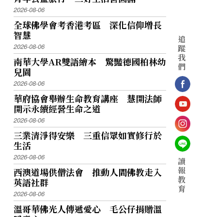
2026-08-06
全球佛學會考香港考區 深化信仰增長
智慧
追
2026-08-06
蹤
我
南華大學AR雙語繪本 驚豔德國柏林幼
們
兒園
2026-08-06
華府協會舉辦生命教育講座 慧開法師
開示永續經營生命之道
2026-08-06
三業清淨得安樂 三重信眾如實修行於
生活
2026-08-06
讀
報
西澳道場供僧法會 推動人間佛教走入
教
英語社群
育
2026-08-06
溫哥華佛光人傳遞愛心 毛公仔捐贈溫