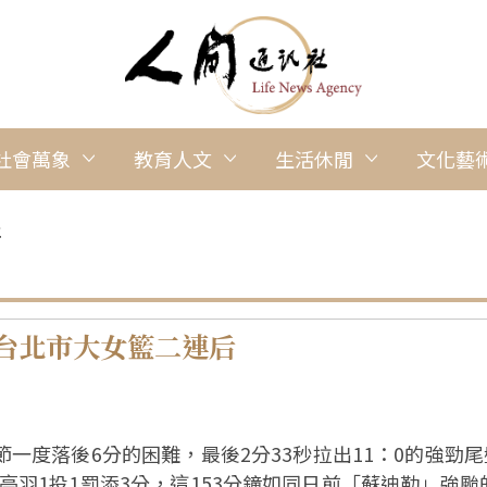
社會萬象
教育人文
生活休閒
文化藝
年
佛光盃Day6 逆轉北京師大 台北市大女籃二連后
節一度落後6分的困難，最後2分33秒拉出11：0的強
羽1投1罰添3分，這153分鐘如同日前「蘇迪勒」強颱