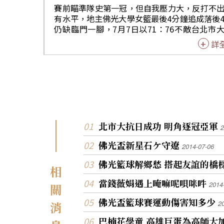
資格及下季禁賽後，義大重新回到戰場，尤其
賽前瞄準隊史第一冠，但自我壓力大，反打不
的五對五舞台，且一舉封王。 攻下12分、6籃板及
有水平，地主佛光大學女籃最後4分鐘追成落後
助攻、抄截各4的新科MVP柯旻豪說：「這個
仍缺臨門一腳，7月7日以71：76不敵台北市
太有意義，失去UBA戰場後，我們自我證明義
母校區，4連勝中斷，拱讓第4屆佛光盃國際大
詳
有實力的，更高興有其他隊友跳出，我終於可
賽女子組后座，繼第1、2屆後三度屈居亞軍，
每場都這麼累！」 替補16分鐘，三分球前3投都摃
大首度參賽，預、決賽5連勝一舉封后，後衛
龜，但終場前4.7秒的大空檔依然果斷出手，
芳膺選為MVP，生涯頭一遭。 前兩節雙方打平，3
投命中，義守大學男籃7月7日靠大三射手吳松
8：38結束上半場，關鍵的第三節北市大林仙
罰球線前弧頂絕殺三分冷箭，69：67氣走高
魏于淳、辛宜芝內外結合，拉出21：12攻勢
大，驚濤駭浪中，贏得2014第4屆佛光盃國際
9：50超前進入末節，且始終保持近10分優勢
籃賽男子組王座，也是今年增辦的歷來第一個
場前4分鐘佛大郭佳紋2罰，63：67緊咬，惜
組冠軍，後衛柯旻豪場場表現精湛，膺選為MV
來隊友籃下「放槍」，錯過再追近，北市大陣
北市大抗日成功 明角逐冠亞軍
2
吳松蔚絕殺戲前，他三分、兩分球合計5投只中
住，未再給佛大機會。 魏于淳19分、10籃板「雙
區區2分進帳，卻把握無價的最後一擊，巧扮
十」加4助攻，無愧大會得分后，辛宜芝14分、
佛光盃新星石ケ守遼
2014-07-06
雄，他說：「今天手感欠佳，前幾次投籃不順
籃板也是「雙十」外帶3助攻，連兩天準決賽
會卻落在我手上，仍得冷靜以對，球一離手就
佛光籃球解鄉愁 搭起友誼的橋
軍賽扮禁區大柱，打出生涯代表作，控衛林仙
相
會進，因那位置我挺擅長，過去也多次投中。」 
軍突起，14分、3抄截、3籃板，有效組織攻勢
也是吳松蔚最近選擇離開嘉義吳鳳學院，回到
當錢薇娟遇上唵嘛呢唄咪吽
2014
選女子MVP，林怡君11分、6籃板，畢業於博
關
大學與過往三民家商的老戰友再度並肩作戰後
區的借將中鋒柯宜伶9分、12籃板，也都功在
佛光盃籃球賽運動傷害知多少
義大的最大貢獻。 他說：「一回來就碰到佛光盃，
消
2
封后。 北市大教頭錢薇娟說：「一個多月前確定要
今天靠幸運球意外立功，興奮莫名，也意味我
參賽後，我們練習份量大增，大家都有使命感
巴楠花學童 高雄巨蛋為高師大
是正確的。」 但這並非吳松蔚生涯第一個絕殺球，