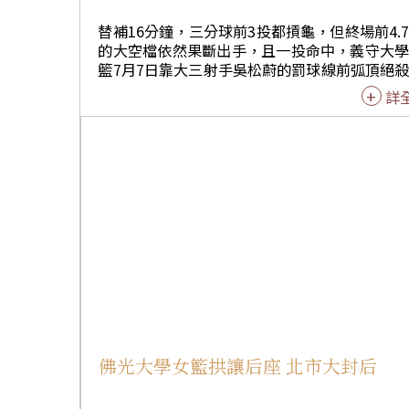
張亞楠、馮丹蕾各1
替補16分鐘，三分球前3投都摃龜，但終場前4.
的大空檔依然果斷出手，且一投命中，義守大
籃7月7日靠大三射手吳松蔚的罰球線前弧頂絕
分冷箭，69：67氣走高雄師大，驚濤駭浪中，
詳
2014第4屆佛光盃國際大學籃賽男子組王座，
今年增辦的歷來第一個男子組冠軍，後衛柯旻
場表現精湛，膺選為MVP。 吳松蔚絕殺戲前，他
三分、兩分球合計5投只中1，區區2分進帳，
握無價的最後一擊，巧扮大英雄，他說：「今
感欠佳，前幾次投籃不順，機會卻落在我手上
得冷靜以對，球一離手就覺得會進，因那位置
擅長，過去也多次投中。」 這也是吳松蔚最近選擇
離開嘉義吳鳳學院，回到義守大學與過往三民
的老戰友再度並肩作戰後，對義大的最大貢獻。 
說：「一回來就碰到佛光盃，今天靠幸運球意
功，興奮莫名，也意味我歸隊是正確的。」 但這並
非吳松蔚生涯第一個絕殺球，他說：「高二打H
對新榮高中也曾投進致勝球，卻還是今天這一
佛光大學女籃拱讓后座 北市大封后
重要。」 因這是今年2月義大在UBA大專籃賽複賽
與台師大衝突，被大會認定為「鬥毆」，雙雙