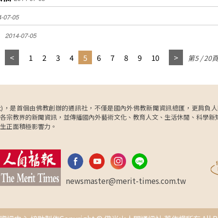
球，
淚光感動的說「我太愛我們的團隊了！」 日本東北
即戰
4-07-05
學院大學，因石守遼榮膺得分王，及大谷豪成為助
隊友
定為
攻王，成為佛光盃個人獎項最大贏家；大會貼心頒
！
女籃
2014-07-05
重新
發「特別貢獻獎」，感謝三好體育協會會長賴維
，可
王。
正，及慧知法師。 與會貴賓冠蓋雲集，尚有行政院
1
2
3
4
5
6
7
8
9
10
第5 / 20
P柯
政務委員楊秋興、教育部體育署副署長彭台臨、高
練告
後，
雄市政府教育局副局長郭金池、佛光山寺住持心保
興替
和尚、佛光山開山寮特助慈惠法師等，共同見證頒
寵若
，正
獎時刻的榮耀。
我大
媃1
ncy，簡稱人間社)，是首個由佛教創辦的通訊社，不僅是國內外佛教新聞資訊總匯，
們雖
各宗教界的新聞資訊，並傳播國內外藝術文化、教育人文、生活休閒、科學新
些機
30
生正面積極影響力。
變得
中巴
贏的
不
擦身
他
打不
newsmaster@merit-times.com.tw
真的
是對
高師