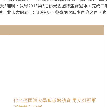
決賽5連勝，贏得2015第5屆佛光盃國際籃賽冠軍，完成
延畢射手林怡君，再度化身「小巨人」，三分球10投中
及助攻、抄截各4，獲多數票選青睞，當選冠軍賽MVP，生
助攻，身手堪稱全方位。 她說：「只想幫球隊連霸，賽前沒煩惱MVP的事，也沒
各4、籃板2，含終場前1分
出色。儘管MVP未連莊，但欣見北市大贏球連霸，她說：
說：「林怡君、林仙芳都夠資格獲獎，尤其林怡君，不僅是
 張慧瑛說，國內女籃單打技巧、得分手段最強的雖屬彭詩晴，但
林怡君叫屈，現年已24歲，從未當過國手，一路扮遺珠之
誤，還1分18秒林怡君妙傳史靜茹拖車切入，反以2分超前
繼預賽66：62贏後，北市大本屆2連勝北京師大，加上上屆預
「跟預賽一樣，也是贏在防守，特別是團隊防守，決勝期守住
佛光盃國際大學籃球邀請賽 男女組冠軍
仍以第一戰將趙雪同15分、7籃板最多，