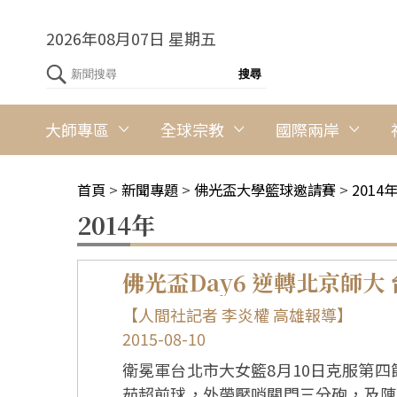
2026年08月07日 星期五
大師專區
全球宗教
國際兩岸
首頁
>
新聞專題
>
佛光盃大學籃球邀請賽
>
2014
2014年
【人間社記者 李炎權 高雄報導】
2015-08-10
衛冕軍台北市大女籃8月10日克服第四
茹超前球，外帶壓哨關門三分砲，及陳亭