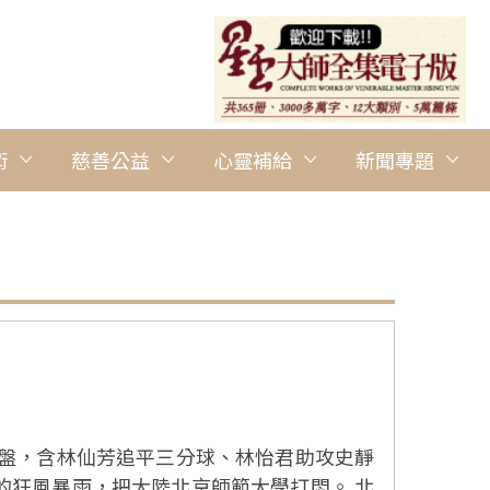
術
慈善公益
心靈補給
新聞專題
勁尾盤，含林仙芳追平三分球、林怡君助攻史靜
的狂風暴雨，把大陸北京師範大學打悶。 北