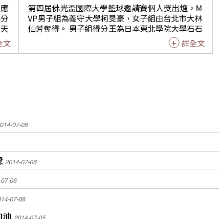
正式
有的球隊，經過6天的君子之爭，除切磋球技外，
出應
第四屆佛光盃國際大學籃球邀請賽個人獎出爐，M
更展現了運動家勝不驕、敗不餒的精神，可貴的是
4分
VP男子組為義守大學柯旻豪，女子組由台北市大林
冠軍
增進國際友誼。 佛光大學校長楊朝祥表示，此次以
大天
仙芳奪得。 男子組得分王為日本東北學院大學石石
大是
三好為主題的比賽，6天精彩賽事，每天吸引3000
學籃
守遼，平均28.4分，籃板王中國人民大學孫翰傑11.
全文
詳全文
不必
人進場，球員從比賽中贏得友誼、風度，從賽事中
北市
8個，助攻王日本東北大谷豪6.6次，抄截王韓國檀
學習到成長、民眾不是贏到獎品，就是贏到漫漫長
林仙
國大學崔勝勳3次。 女子組得分后台北市大魏于淳
且一
夏，外在環境涼爽、內心熱血的享受，這場讓所有
平均23.8分；籃板后大陸北京師大吳思暘7.5個，助
蔚的
參與者都成為贏家的佛光盃，希望能繼續辦下去。
芳、
攻后日本山形大學外山優子5.25次，抄截后佛光大
雄師
「我只是做好該做的事，娟姊，謝謝你！我愛
，5
學黃郁婷2次。 全部名次為： 男子組：（一）義守
大學
你！」新出爐最有價值球員柯旻豪靦腆表示，原本
，終
大學、（二）高雄師大、（三）韓國檀國大學、
男子
以為吳松蔚在冠亞軍賽，投入致勝關鍵三分球，應
接下
（四）大陸中國人民大學、（五）菲律賓國立大
P。
該會榮獲佛光盃MVP，當大會喊到自己名字時，既
腳穩
學、（六）日本東北學院大學。 女子組：（一）台
014-07-06
1，
驚訝又開心；謝謝隊友默契十足的團隊表現，我只
北市大、（二）佛光大學、（三）大陸北京師大、
大英
是盡全力去做好教練交待的事，在關鍵時刻把防
14
（四）日本山形大學、（五）韓國大學聯隊、
，機
守、組織做好，該進球的時候，幫助隊友助攻得
、冠
（六）台灣科大、（七）馬來西亞國家隊、（八）
覺得
分，並根據當時機會讓自己得分；感謝教練娟姊，
樑
芳異
大陸大連理工大學。 佛光山開山星雲大師7日閉幕
2014-07-06
這
在生活上的照顧，與球技上的指導，目前先完成剩
，膺
式開示，強調佛光盃四年有成，希望明年第五屆大
義守
兩年的大學學業，再力增上遊參加籃球選秀。 第一
-07-06
愛校
家繼續到高雄共襄盛舉，讓佛光盃成為全民運動。
，對
次參賽，即榮獲MVP殊榮，台北市立大學林仙芳，
贏球
佛光中華總會會長吳伯雄應邀南下出席，與星雲大
興奮表示，得到如此高度的榮譽，萬分感謝總教練
014-07-06
師互動良好。
歸隊
錢薇娟對她的提攜，經由多場次的與賽，隊友之間
，且
加油
2014-07-05
的向心力、默契度與場俱進，難掩喜悅的她，眼泛