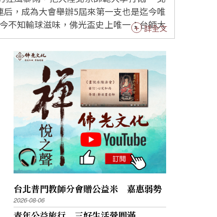
二連后，成為大會舉辦5屆來第一支也是迄今唯
詳全文
涯第一次，林怡君5戰三分球共32投中11，
「個人獎、MVP誰屬都事小，團隊冠軍才重
，北師走步違例，剩49.7秒陳亭羽建功，6
台北普門教師分會贈公益米 嘉惠弱勢
北師及造成她們失誤。」 史靜茹11
2026-08-06
青年公益旅行 三好生活營圓滿