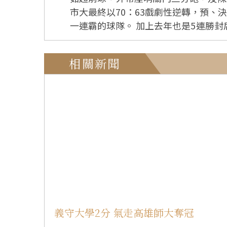
市大最終以70：63戲劇性逆轉，預、
一連霸的球隊。 加上去年也是5連勝封后，北市大跨屆已是10連勝，參賽兩次勝率百分之百，迄今不知輸球滋味，佛光盃史上唯一；台師大
儘管在第1、3屆兩度拿冠軍，但並非連霸，也曾輸過幾場球。 北市大165公分大五
4，攻下5戰來最高27分，外帶6籃板
相關新聞
命中率三成四三，平均得19.2分、5.4籃板、3.2抄截、1.8
想到會獲獎，但仍很高興。」 林怡君說，去年拿冠軍靠團隊，尤有幾名學姊帶領；今年衛冕一樣靠大家合作，但自己覺得打得比上屆好，
隊友幫忙製造機會更重要，MVP應由全隊分享。 去年MVP控衛林仙芳，今天也進2個三分球得17分及助攻、抄截
38秒追成63：63的三分球，一樣很
要，也替林怡君高興，她拿MVP實至名歸，因5場球場場精采。」 女教頭張慧瑛
我們的攻擊重心，且搶、抄、傳都做，又肯防守，這是最難得的地方。」
她認為林怡君也絲毫不輸，甚至更勝彭詩晴，因林怡君防守較好。 但張慧瑛也替
憾。 開局北市大領先，但上半場30：31、三節打完46：48都落後，未節也一直以5、6分居劣勢，最後2分33秒59：63時，陳亭羽2罰中1、
林仙芳三分球，63：63，北京師大失
7：63，北師反擊不中，林怡君壓哨三分砲，以7分之差奇蹟式逆轉。 這也是
賽，跨兩屆對戰已3連勝，教頭張慧瑛說：
義守大學2分 氣走高雄師大奪冠
分、6籃板，辛宜芝8分、陳亭羽7分，也都功在贏球。 北京師大退居第二，但優於上屆的第三名，