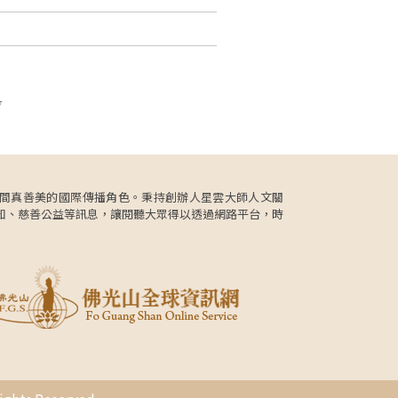
頁
更肩負人間真善美的國際傳播角色。秉持創辦人星雲大師人文關
知、慈善公益等訊息，讓閱聽大眾得以透過網路平台，時