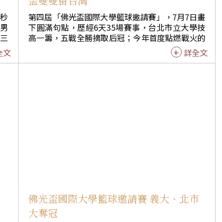
盃雙雙留台灣
1分。 教頭宋陸陸說，輸在決勝期緊張、失誤太多。
7秒
第四屆「佛光盃國際大學籃球邀請賽」，7月7日畫
學男
下圓滿句點，歷經6天35場賽事，台北市立大學技
殺三
高一籌，五戰全勝摘取后冠；今年首度點燃戰火的
贏得
男籃組，則由義守大學隊過關斬將，抱走冠軍盃；
全文
詳全文
也是
表現搶眼義守大學背號4號柯旻豪，台北市立大學
豪場
背號6號林仙芳，眾望所歸榮獲本屆MVP。 不畏溽
暑，佛光山開山星雲大師親臨球場，觀賞佛光大學
卻把
與台北市立大學冠亞軍爭霸戰。於閉幕式中，感謝
天手
國際佛光會中華總會榮譽總會長吳伯雄撥冗參加，
，仍
並盛讚高雄市長陳菊及高雄市政府的支持，提供如
我挺
此優質的場地。陳市長有心建設大高雄為生活藝術
化的大都市。 「籃球比賽只是遊戲，名次不重
家商
要。」大師說出內心想法，參與球賽的民眾，早上
他
是小朋友及學生，下午是家庭主婦及下班的上班
外立
族，晚間則是年輕人，已達到全民參與的體育活
動。 大師祝福球員，將來在籃球界能有所成就，並
BL
熱情邀約，冀望球員來年再度參賽，有因緣到台灣
球最
旅遊，歡迎到高雄、佛光山及佛陀紀念館。 最後，
佛光盃國際大學籃球邀請賽 義大、北市
大師幽默以英文「Thank you very much！」感謝
大奪冠
取消
大眾，引爆全場笑點。 高雄市副市長吳宏謀讚歎所