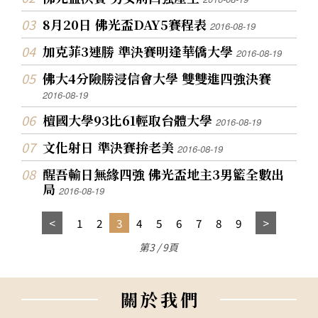
8月20日 佛光盃DAY5賽程表
2016-08-19
加克菲3連勝 準決賽明逢華僑大學
2016-08-19
佛大4分險勝浸信會大學 雙雙進四強決賽
2016-08-19
檀國大學93比61輕取台體大學
2016-08-19
文化射日 準決賽拚老美
2016-08-19
醒吾輸日無緣四強 佛光盃地主3男籃全數出
局
2016-08-19
1
2
3
4
5
6
7
8
9
第3 / 9頁
關
於
我
們