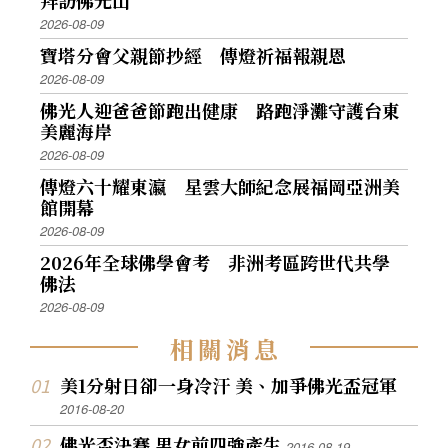
拜訪佛光山
2026-08-09
寶塔分會父親節抄經 傳燈祈福報親恩
2026-08-09
佛光人迎爸爸節跑出健康 路跑淨灘守護台東
美麗海岸
2026-08-09
傳燈六十耀東瀛 星雲大師紀念展福岡亞洲美
館開幕
2026-08-09
2026年全球佛學會考 非洲考區跨世代共學
佛法
2026-08-09
相
關
消
息
美1分射日卻一身冷汗 美、加爭佛光盃冠軍
2016-08-20
佛光盃決賽 男女前四強產生
2016-08-19