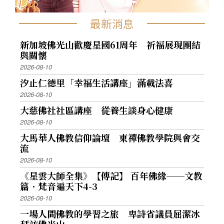
最新消息
新加坡佛光山歡慶星國61周年 祈福展現團結
與關懷
2026-08-10
汐止仁德里「幸福生活講座」滿載法喜
2026-08-10
大慈佛社社區講座 從養生談身心健康
2026-08-10
大馬華人佛教信仰論壇 東禪佛教學院與會交
流
2026-08-10
《星雲大師全集》【傳記】 百年佛緣──文教
篇．梵音遍天下4-3
2026-08-10
一場人間佛教的學習之旅 卑詩省議員屈潔冰