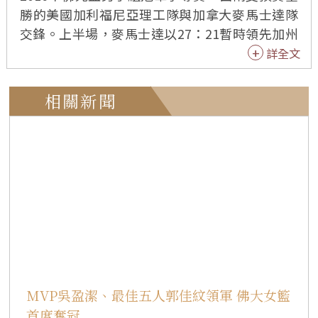
勝的美國加利福尼亞理工隊與加拿大麥馬士達隊
交鋒。上半場，麥馬士達以27：21暫時領先加州
理工。下半場，加州理工稍有起色，但麥馬士達
詳全文
主將寶尼下半場如入無人之地，得了16分。最後
兩分鐘時，麥馬士達前鋒寶尼一記爆扣入網，徹
相關新聞
底擊垮加州理工。終場麥馬士達以69：58贏得20
16年佛光盃男子組冠軍，加州理工獲得亞軍。
MVP吳盈潔、最佳五人郭佳紋領軍 佛大女籃
首度奪冠