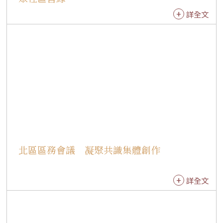
朝服，現今僅於天皇即位大典或皇族婚禮等重大
詳全文
國家慶典中穿著。 「十二單」的特色在於多層次
色彩搭配，藉由不同色階展現四季流轉與自然之
美。然而，所謂「十二單」並非固定12層，而是
形容層數繁複，通常由長袴、小袖、單、五衣、
打衣、表著、唐衣、裳等約10至12件純絲綢服飾
組成，整套重量可達20公斤。 在茶道學習方面，
則由日本茶道清和會黑川靜江老師親自授課，指
導小小茶師體驗傳統日本抹茶的沖泡與品飲儀
軌。深耕茶道與花道數十年的黑川靜江，在群馬
縣澀川市創立「清和會」文化教室，擁有45年以
北區區務會議 凝聚共識集體創作
上茶道教學經驗與40多年花道教學歷史。 黑川靜
江精通日本兩大茶文化體系──「裏千家抹茶
道」與「煎茶道東阿部流」。前者講究綿密泡沫
詳全文
與嚴謹點茶禮儀，後者則以茶葉沖泡散茶，展現
截然不同的茶藝美學。此外，黑川老師也是日本
著名插花流派「小原流」指導老師，常將花道與