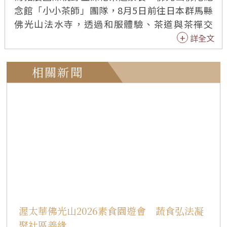
念館「小小茶師」團隊，8月5日前往日本群馬縣
佛光山法水寺，透過和服體驗、茶道與茶禪交
流，親身感受日本「一期一會」精神，展現台灣
詳全文
茶藝學子的優雅修養與文化學習力。 佛館「小小
茶師」交流團一行37人，由佛陀紀念館副館長依
相關新聞
潤法師、佛館法務處執行長覺霖法師、「茶禪一
味」輔導法師能曉法師帶領，前往日本佛光山法
水寺，深入體驗日本傳統文化，展現台灣茶藝學
子的謙和態度與學習熱忱。 和服體驗 認識禮儀
之美 活動特別邀請「小林和服學院」（小林きも
の学院）院長小林正江親自為小小茶師及家長穿
著傳統和服與浴衣，從穿搭細節中引導大家體會
日本對禮儀、端莊與優雅的極致追求。 小林正江
長期致力於和服文化推廣，並經常展示與教授日
本傳統「十二單」等貴族服飾及茶道禮儀。所謂
渥太華佛光山2026素食園遊會 蔬食弘法凝
「十二單」是日本平安時代貴族女性最高禮制的
聚社區善緣