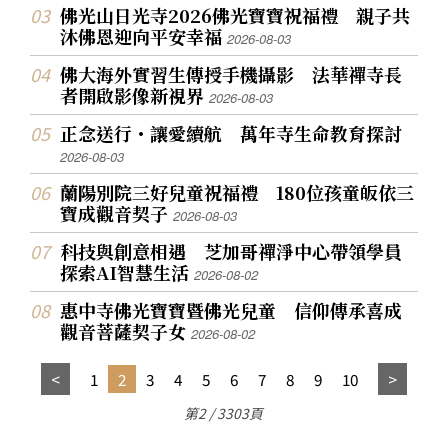
佛光山日光寺2026佛光寶寶祝福禮 親子共
沐佛恩迎向平安幸福
2026-08-03
佛大海外實習生傳授手機攝影 法華禪寺長
者開啟影像新視界
2026-08-03
正念送行・讓愛續航 萬年寺生命教育探討
2026-08-03
蘭陽別院三好兒童祝福禮 180位孩童皈依三
寶成觀音契子
2026-08-03
科技與創意相遇 芝加哥禪淨中心帶領學員
探索AI智慧生活
2026-08-02
惠中寺佛光寶寶暨佛光兒童 信仰傳承喜成
觀音菩薩契子女
2026-08-02
1
2
3
4
5
6
7
8
9
10
第2 / 3303頁