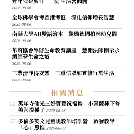
青年公益旅行 三好生活營圓滿
2026-08-06
全球佛學會考香港考區 深化信仰增長智慧
2026-08-06
南華大學AR雙語繪本 驚豔德國柏林幼兒園
2026-08-06
華府協會舉辦生命教育講座 慧開法師開示永
續經營生命之道
2026-08-06
三業清淨得安樂 三重信眾如實修行於生活
2026-08-06
相
關
消
息
萬年寺佛光三好寶寶祝福禮 小菩薩種下善
美菩提種子
2026-08-03
多倫多英文兒童班教師培訓營 啟發教學
「心」思惟
2026-08-03