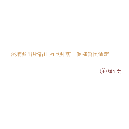
茶道結合，呈現日本傳統茶室插花（茶花）的雅
致意境。 覺霖法師表示，小小茶師在佛陀紀念館
已學習宋代點茶，帶著這份歷史背景來到法水
寺，更能感受到中華茶文化傳入日本後所發展出
的在地特色與風貌。孩子們不僅親身體驗日本茶
道「一期一會」的精神，也深刻學習當地獨特的
文化美感與禮儀細節。 茶禪交流 展現奉茶風範
溪埔派出所新任所長拜訪 促進警民情誼
佛館「小小茶師」團隊日前剛歡慶成立十周年，
小小茶師們長期於佛陀紀念館雙閣樓人文空間薰
詳全文
習，深諳茶道中「靜心、用心、細心、耐心」的
核心價值。從小在嚴謹威儀中學會沉澱自我，並
在泡茶與奉茶之間體會「遇緣皆是師」的感恩心
態。 交流團當晚並於法水寺五觀堂舉辦溫馨茶
會，由小小茶師自行擺設茶席、溫杯備器，從懸
壺高沖到端茶奉茶，舉手投足皆展現台灣茶道的
優雅修養與沉穩氣質。孩子們更將白天在日本學
習到的文化尊重，融入中式茶藝奉茶儀式中，成