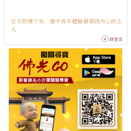
就一場台日文化交融的深刻盛宴。 法水寺滿綸法
師開示指出，禪不只是在圃團上，更存在於日常
在寺院慢下來 惠中青年體驗營尋回內心的主
生活的行住坐臥之間。小小茶師十年來堅持「制
人
心一處，無事不辦；以茶供養，廣結善緣」的精
神令人讚歎，也相信孩子們未來將更懂得回饋社
詳全文
會、照顧大眾，展現無量成就。 依潤法師表示，
此次日本之行不僅是異國取經，更是一場深刻的
修心旅程。茶道學習沒有畢業，唯有持續深化與
沉澱，不斷汲取新知並體驗在地文化，才是旅行
與學習最珍貴的意義。期許小小茶師能將此行所
見化為成長養分，懷抱感恩與柔軟之心，在茶道
歲月中堅定前行，成為兼具國際視野與智慧的新
時代茶人。