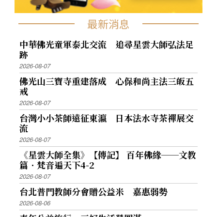
最新消息
中華佛光童軍泰北交流 追尋星雲大師弘法足
跡
2026-08-07
佛光山三寶寺重建落成 心保和尚主法三皈五
戒
2026-08-07
台灣小小茶師遠征東瀛 日本法水寺茶禪展交
流
2026-08-07
《星雲大師全集》【傳記】 百年佛緣──文教
篇．梵音遍天下4-2
2026-08-07
台北普門教師分會贈公益米 嘉惠弱勢
2026-08-06