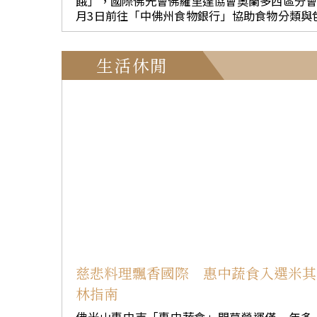
餓」，國際佛光會佛羅里達協會奧蘭多西區分會
念，廣邀會員、親友與鄰里共同參與，各分別
月3日前往「中佛州食物銀行」協助食物分類與
也提供場地協助應考。橫跨老中青三代，夫
裝，將各類物資分裝成2845份愛心餐食，由食
檔、親子檔與祖孫檔攜手應考。有人協助長者
銀行配送至中佛州面臨飢餓危機的弱勢家庭。 中
讀題目，有人幫忙找答案，也有人精心製作各
佛州食物銀行目前與800個機構合作，每日配送
生活休閒
標語，彼此鼓勵、互相成就。 應考地點也遍及各
30萬份餐食至中佛州7個郡的老人中心、學校及
處，除了寺院道場，也在會員家、咖啡廳、工
容中心。然而，在生活成本持續攀升的情況下
場所與車站等地，「人手一機」將全台化為共
當地仍有約65萬人面臨飢餓問題，其中每6名學
共學的清淨道場，透過「佛學會考」，接引更
兒童就有1人缺乏穩定食物來源。 這些數據讓佛光
有緣人親近善法、與大師接心，將人間佛教落
人深受觸動，奧蘭多西區分會長唐玉萍更對此
於生活。 「看到大家認真念書的模樣，真的很令
感不捨，於是透過佛光人集體創作與分工合作
人感動！」國際佛光會北區協會委員李淑芳
式，一行12人前往中佛州食物銀行（Second Ha
示，佛光人積極邀請社區里民共同參與，希望
vest Food Bank of Central Florida）展開愛
一問一答之間，讓佛法深植於心，建立正知
善義工服務。 佛光義工們捲起袖子、齊心協力，
見，使人間佛教走入社區、融入家庭。 北市北第
展現高度的工作效率。在數小時內，不僅完成1
六區松瑞分會林紀英娟分享，全家三代齊聚參
個棧板、共計850箱食物的分類，更將總重341
佛學會考，不僅增進親情，也深化信仰，留下
磅的各類物資，細心包裝成2845份愛心餐食，
忘的回憶。陳素真談到，今年是報名團體組，
食物銀行統籌分送，讓慈悲與關懷真正落實於
請先生與兒子一同應考，在討論題目過程中，
區。 佛光人鐘秀蘭表示，經與食物銀行主管Katty
慈悲料理飄香國際 惠中蔬食入選米其
讓家人更加了解佛光山弘法與時俱進及生活化
Graham及Lorri Highet交流後得知，食物銀行
林指南
豐原區神岡第二分會會長惠卿表示，佛學會考
數物資仰賴超市捐贈，尤其生鮮食品保存時間
年只有一次，但學佛卻是一生的功課。希望大
限，必須在最短時間內完成分類與包裝，因此