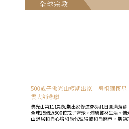
全球宗教
500戒子佛光山短期出家 禮祖緬懷星
雲大師悲願
佛光山第111期短期出家修道會8月1日圓滿落幕
全球15國近500位戒子齊聚，體驗叢林生活。佛
山退居和尚心培和尚代理得戒和尚開示，期勉
子以感恩心、出離心、菩提心安住當下，回歸