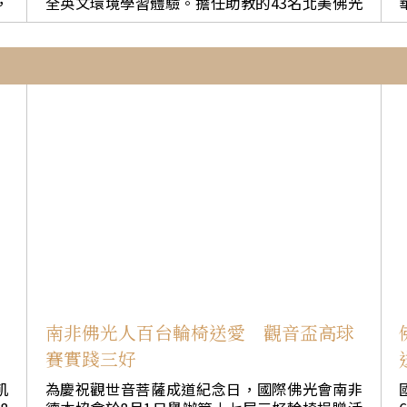
，
全英文環境學習體驗。擔任助教的43名北美佛光
佛
與
方向：從「自心和悅」開始，端正個人的思想、
分
青年，甫結束「2026年佛光體系青年大會師」即
只
價值觀與行為，進而促進「家庭和順」、「人我
經
投入教學，與26名普中畢業校友擔任的小隊輔合
和敬」、「社會和諧」及「世界和平」。當人們
作，26日一起支援「佛光山2026年三好兒童英文
才
懂得尊重彼此、關懷眾生並與自然和諧相處，環
：
營」。31日結營典禮，大家展現學習成果，並相
踐
境保護便能落實於日常生活之中。 會議亦為不同
普
約以後年年都要相見。 普中董事長慧傳法師提及
智
文化、信仰與生活背景的青年提供交流平台。與
普中美式生活體驗營自2022年起一路以來的成
會者分享經驗、激盪創意，並在不同觀點中找到
午
長，學生愈來愈有自信且勇於開口。這段期間也
科
共同願景，攜手建設更永續、更包容且更具慈悲
人
看到普中學生在英文學習上的自動自發，他們回
精神的未來。 本次會議所匯集的青年見解與建
名
饋北美佛青很有耐心的陪伴、鼓勵，還有大家建
議，將納入「國家青年聲明」，並於今年在首都
2
立起的友情，這都是金錢買不到的。 普中校長謝
坎培拉呈交澳洲氣候變遷與能源部長Chris Bowe
民
毓琳於致詞表示，普中學生和北美佛青這段期間
n，相關成果亦將進一步納入今年11月於土耳其舉
澎
支援兒童英文營，普中學生看待小朋友，或是北
的
行的聯合國氣候變遷大會（COP31）「全球青年
人
美佛青看待普中國中學生，都是覺得很活潑調
聲明」。佛光青年與童軍透過積極參與對話，將
人
皮，讓人很費心思，但這就是成長的歷程。 國際
人間佛教「同體共生」、慈悲關懷的理念帶入青
佛光會世界總會青年發展委員會主任委員陳澄慧
年氣候行動的討論中，為澳洲乃至全球的永續發
規
表示，在美式生活體驗營有中西文化的結合，北
展貢獻力量。
思
美佛青投入服務行三好，普中學生在快樂中學習
南非佛光人百台輪椅送愛 觀音盃高球
為
英文，佛光山開山祖師星雲大師所確立的四大宗
賽實踐三好
齡
旨「文化、教育、慈善、共修」，全都在此體
現。 成果展中，大家使盡渾身解數，帶來英文歌
飢
為慶祝觀世音菩薩成道紀念日，國際佛光會南非
理
曲、Rap，台下和著節奏打拍子。北美佛青熱歌勁