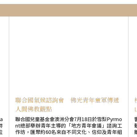
觀世音菩薩，體驗朝山修持、培養慈悲願心。 朝
新
山隊伍中，近10位本土人士格外引人注目。他們
醫
上午參加西來寺英文共修，下午參加英文佛學Q&
法
七
A後，得知晚間朝山，便留下共同修持，不僅換上
，
海青、背起朝山袋，也跟隨大眾誦念中文佛號，
親身體驗漢傳佛教朝山禮拜。 隊伍抵達大雄寶殿
，
後，由慧澤法師帶領大眾唱誦《三皈依文》，並
、
恭讀佛光山開山祖師星雲大師〈向觀世音菩薩祈
林
願文〉，最後以〈佛光四句偈〉回向。 慧澤法師
開示表示，成道日修持不只是鍛鍊身體，更重要
生
的是培養堅定的心力。三步一拜需要毅力與恆
是
心，而修行最根本的力量來自發菩提心與願力。
不
成
《勸發菩提心文》說，「金剛非堅，願力最
堅。」世間最堅固的不是金剛，而是菩薩利益眾
本
生、永不退轉的悲願。觀世音菩薩正是憑藉大慈
的
悲心，生生世世回入娑婆，救度眾生。 慧澤法師
聯合國氣候諮詢會 佛光青年童軍傳遞
恩
並以舍利弗尊者修菩薩道的公案勉勵大眾，發心
人間佛教觀點
本
並不困難，真正重要的是長久護持願心。人生與
修行難免遭遇逆境與挫折，只要不因困難而退失
a
聯合國兒童基金會澳洲分會7月18日於雪梨Pyrmo
納
初心，就能如同朝山般，一步一腳印走向目標。
持
nt總部舉辦青年主導的「地方青年會議」諮詢工
懷
所謂「不怕妄念起，只怕覺照遲」，只要保持正
法」。
位
作坊，匯聚約60名來自不同文化、信仰及青年組
念與覺照，終能成就菩提道。 談到觀世音菩薩聖