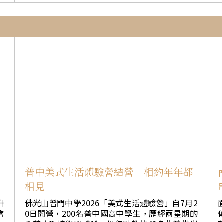
全
織的18至30歲代表，包括新南威爾士洲佛教聯合
的
誕、出家與成道三個紀念日，慧澤法師表示，民
。
協會、AYFICE及聯合國澳洲青年協會，共同就氣
與
間多結合妙善公主的故事流傳，雖屬民間傳說，
與
候行動與澳洲未來交流。 國際佛光會雪梨協會青
下
卻彰顯觀世音菩薩大慈大悲、救苦救難的精神，
年團及童軍團共五位成員應邀出席，從人間佛教
日
值得大眾學習與實踐。 首次參加西來寺朝山的信
埃
角度為氣候議題注入慈悲、智慧與人文關懷，並
眾Lois Dong表示，曾在中國大陸朝山，此次是來
e
與各界青年共同展現行動力，推動永續未來。 工
戒
美10年後首次在美國參與朝山修持。三步一拜雖
i
作坊深入探討氣候變遷對青年身心健康的影響、
社會
和
然辛苦，內心卻十分平靜，尤其看見朝山隊伍、
格
青年倡議與公共參與，以及原住民領袖在氣候行
捉
耳聞佛號時，心中油然生起「回家」的感動。她
前
動中的重要角色。對佛光青年與童軍而言，氣候
師
也希望未來加入西來寺義工行列，透過服務親近
u
行動不僅是環境與政策議題，也與珍惜生命、節
語
道場，在修行中持續成長。
傳的
l
約資源、淨化心靈及服務社會密切相關。 佛光青
識
年團代表Eva Chiu分享，不少年輕人深受「氣候
永
表
焦慮」困擾，對未來充滿不確定感。她指出，重
，
論
建人與人之間的關係、以及人與自然之間的連
未
結，有助於青年培養韌性、希望與歸屬感，進而
以
理
促進社會福祉。 佛光童軍領袖Russell Liauw則提
、
出，氣候變遷也可以成為凝聚年輕世代的重要力
宗
入
普中美式生活體驗營結營 相約年年都
奉
與
量。他分享童軍積極參與「清潔澳洲日」、植樹
相見
局
及社區保育活動的經驗，強調深遠的改變往往始
來
於社區中看似簡單、卻是持續而具體的服務。 佛
升
佛光山普門中學2026「美式生活體驗營」自7月2
中
持
光青年在會議中傳遞集體行動與和諧共生的重要
會
0日開營，200名普中國高中學生，歷經兩星期的
傳
護
性，並以星雲大師倡導的「五和」理念作為實踐