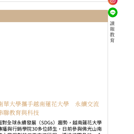
俱樂部舉辦的「榜鵝集選區種族與宗教和諧嘉年
世修學佛法的開始，也是對自己信仰的肯定。希
華2026」，與多個宗教、文化及社會團體攜手推
望大家從日常生活實踐三好，進而落實四給、五
動跨宗教交流，共同促進社區和諧共融。 本屆嘉
和、六度，持續參與道場共修與線上讀書會，在
年華透過文化展演、宗教攤位及互動體驗，讓居
讀
大眾中互相成就，共同走在菩提道上。 此次戒會
民深入認識不同宗教文化，增進彼此理解與尊
報
中，不同背景、不同年齡的戒子因緣成熟，同霑
重，展現新加坡多元種族、多元宗教和諧共處的
教
法益。最年幼的8歲戒子Cherise，與家人三代共
特色。 活動由新加坡副總理兼貿工部長顏金
育
同受持三皈五戒。她開心地說，很高興能和家人
勇、榜鵝集選區國會議員共同主持。表揚各宗教
一起受戒。童真的一句話，道出一家人共同建立
長期深耕社區、促進族群與宗教和諧的貢獻，由
信仰、攜手修學佛法的喜悅，也展現信仰薪火相
顏金勇頒發感謝牌給參與嘉年華的宗教團體，新
溫馨畫面。 來自佛州光明寺的Ricardo Rami
加坡佛光山及新加坡協會感謝牌，由新加坡佛光
rez Buxeda長期擔任道場攝影義工，原本曾有機
山住持妙穆法師代表接受。 今年嘉年華特別安排
會受戒，卻在出發前因確診COVID-19而無法成
免費開篷巴士「榜鵝巡禮」，帶領居民走訪榜鵝
行，因此格外珍惜此次因緣。他說道，從受戒前
區內多個宗教場所，新加坡佛光山亦為巡禮站點
的搭衣練習、典禮儀軌到慧開法師的開示，都讓
之一。居民透過實地參訪與交流，居民深入了解
他更加體會持戒的意義，未來將以戒法時時提醒
不同宗教文化，在互動交流中建立友誼，體現跨
自己，精進修行，朝菩薩道邁進。 應慧開法師之
教和諧共處的精神。 活動當天，新加坡佛光山
南華大學攜手越南蓮花大學 永續交流
邀來到紐約的陳開舜，雖多年親近佛教，卻一直
與國際佛光會新加坡協會北一、北二分會動員近2
串聯教育與科技
未曾正式皈依。他歡喜提到，此次因緣成熟，正
5位義工設置互動攤位，包括「三好」氣球、粉彩
式「向佛陀註冊」，成為佛弟子。未來將以三寶
畫、書法抄經、菩提樹祈願及串珠手作等，吸引
面對全球永續發展（SDGs）趨勢，越南蓮花大學
為依止，持續將佛法落實於日常生活中。
眾多居民駐足體驗。其中，粉彩畫及串珠手作最
傳播與行銷學院30多位師生，日前參與佛光山南
受親子家庭歡迎。此外，新加坡佛光山成人敦煌