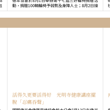
8
德本協會於8月1日舉辦第十七屆三好輪椅捐贈活
院
舞，壓軸全體獻上人間音緣〈三好歌〉，氣氛沸
包
動，捐贈100輛輪椅予弱勢及身障人士；8月2日接
妻
騰至高點。 普中國三的葉湘琳和胡心慧，分享認
物
續舉辦佛光觀音盃高爾夫球賽，以慈善結合運
朗
識了美加文化，感謝創造了美好的回憶，永遠不
動，弘揚觀音慈悲精神，落實三好理念。協會長
種
會忘記大家的熱情。高二的廖蕾淇自國中起已第
約
季蓮表示：佛光人效法觀音菩薩慈悲濟世的精
三次參加美式生活體驗營，感謝因為有星雲大師
收
神，走入社區、關懷弱勢，希望每一輛輪椅都能
作
和佛光山，所以有和北美佛青交流的機會。高三
，
幫助受贈者改善行動不便，重新迎向更有尊嚴的
讀
柏閱謙、吳奕涵以全英文表達所有的感謝。 普中
齡
人生。 協會輔導慧行法師致詞時表示，今天送出
多
小隊輔、即將升上大四的賴語涵到現在都還會和
的不僅是一輛輪椅，更是一份關懷、一份尊重，
實
第一年帶的孩子聯絡，承擔小隊輔已是每年暑假
深
以及所有愛心人士共同匯聚的祝福。希望輪椅能
的例行公事。蘇郁婷2年前也是學員，很高興營隊
方
減輕家庭照護負擔，也讓受助者感受到社會彼此
表
愈辦愈盛大，因為這代表著學弟妹有更多學習英
r
扶持的溫暖。 34歲的Nonzuzo與17歲先天重度腦
承意
在
文的機會。 北美佛光青年Janice Ng、Amanda D
心慈
性麻痺的兒子Sihle，是當天令人動容的受贈家
正
juandi，感念普中學生們的用心，鼓勵大家保持好
庭。母子倆長期依靠政府補助生活，四年前Nonz
奇，希望明年還能再當助教。 謝毓琳頒發結業證
0
uzo又因糖尿病截肢，一度陷入人生低谷，幸賴鄰
加
書予國高中代表，慧傳法師頒發感謝狀予陳澄
4
居Ngcemu長期協助照顧孩子。此次獲贈兩台輪
難
慧、英文老師Richard Yeung和Emily Tran。以及
由
椅，讓母子深受感動，感恩表示這份愛心帶來了
的角
邀
普中小隊輔代表蘇善琳、吳建翰，北美佛青代表J
社
新的希望，也照亮了未來的人生。 副會長王惠美
也
anice Ng、Eileen Zhang、Jaron Zhou。還有獎
表示，佛光人秉持觀音菩薩慈悲精神，透過輪椅
活得久更要活得好 光明寺健康講座擺
。
勵參與3三年以上的營隊代表Gerardo Vera、洪嘉
多
捐贈為身障朋友帶來更多希望，也讓善的力量在
脫「忍痛吞聲」
一
興。 此次另一大收穫是13名普中小隊輔加入佛光
有
社會中持續傳遞，形成愛與關懷的善循環。 受贈
家
青年，由擔任國際佛光會世界佛光青年總團執行
極
者代表Nokuthu以非洲傳統歌舞讚頌觀音菩薩慈