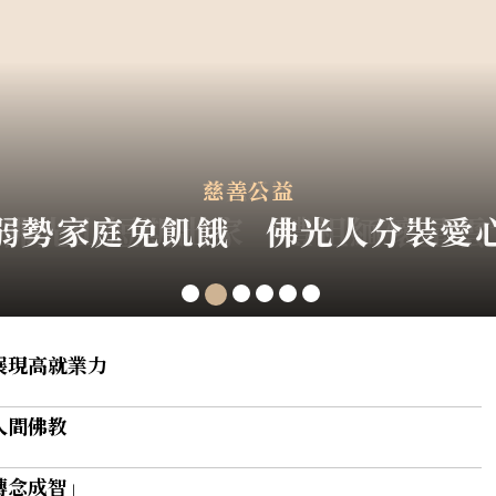
佛光新聞
慈善公益
大師專區
教育人文
參訪交流
大師專區
傳記】 百年佛緣──文教篇．我與
》【傳記】 百年佛緣──文教篇．
子佛光山短期出家 禮祖緬懷星
亞企業家參訪佛光山 佛法啟發
會考全台6‧5萬人共學 佛法融
弱勢家庭免飢餓 佛光人分裝愛
展現高就業力
人間佛教
轉念成智」