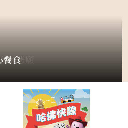
無冕之王的因緣3-3
梵音遍天下4-1
雲大師悲願
學習之旅
入生活
心餐食