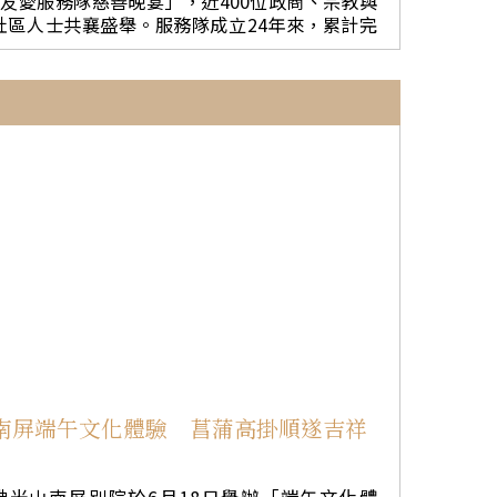
6友愛服務隊慈善晚宴」，近400位政商、宗教與
推動「三好」與「四給」理念，並帶領師生至觀
社區人士共襄盛舉。服務隊成立24年來，累計完
音殿祈福，體驗台灣宗教文化與生命教育精神。
成233項公益捐助，其中半數以上用於急難賑災、
第三天參訪台中科學園區管理局，了解台灣半導
食物救濟、弱勢扶助及醫療教育，展現長期深耕
體產業聚落、人工智慧（AI）布局及高科技產業
澳洲、實踐人間佛教慈悲精神的成果。 佛光山澳
發展，並探討台越兩國在半導體、高科技製造、A
紐總住持滿可法師、佛光山中天寺住持滿望法師
I應用及人才培育等領域的合作潛力。 三天的交流
受邀出席晚宴，布里斯本市長Adrian Schrinner伉
活動由南華大學國際企業學士學程助理教授杜氏
儷、駐布里斯本台北經濟文化辦事處處長范厚祿
燕全程規劃與陪同，並以中文、越南文及英文三
伉儷，以及昆士蘭各界貴賓齊聚一堂，見證友愛
語協助溝通，促進雙方師生深入互動。 Vinh Truo
服務隊24年來的公益足跡。適逢佛光山開山60週
ng Quang表示，此次參訪充分感受到南華大學對
年暨開山祖師星雲大師百歲誕辰，別具歷史與傳
國際教育與永續發展的重視，學生透過實地參
義。 友愛服務隊隊長黃素珍致詞表示，團隊
訪，更深入理解教育、文化與產業之間的連結，
自成立以來始終秉持佛光山「以慈善福利社會」
期待未來持續推動師生交流與共同研究合作。 南
宗旨，長期投入長者關懷、病患探訪、弱勢家庭
華大學校長高俊雄指出，教育不僅是知識傳授，
扶助及急難救助等工作，並持續凝聚義工與社會
更是文化理解、價值共享與人才培育的重要橋
善心力量，將友愛精神落實於澳洲每個需要幫助
梁。未來將持續深化與蓮花大學的夥伴關係，推
落。 顧問盧淑媛指出，服務隊自2005年至
動學生交換、教師互訪、雙聯學位、共同研究及
今，累計公益捐助達233項，其中約有28%投入急
產學合作，培育兼具國際競爭力與永續素養的新
難賑災、食物救濟及弱勢扶助；28%支持醫療研
南屏端午文化體驗 菖蒲高掛順遂吉祥
世代人才，共同開創台越高等教育合作新篇章。
究、醫療服務與教育；17%投入中天寺建寺工程
及慈善關懷；其餘則涵蓋市長慈善基金會、青少
年培育、野生動物保育及犯罪防範等。每一分捐