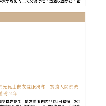
華大學規劃的三天交流行程，透過校園參訪、企
舞蹈班亦帶來優美的敦煌舞表演，以藝術弘揚中
業見學、人文體驗與科技探索，深化台越青年對
華文化，贏得現場觀眾熱烈掌聲。 星雲大師倡導
永續教育與產業創新的理解。 南華大學與越南蓮
人間佛教，強調以平等、慈悲、尊重與包容促進
花大學為深化高等教育合作，7月20日至22日由越
不同族群、文化與宗教之間的交流。多年來，新
南蓮花大學傳播與行銷學院副院長Vinh Truong Q
加坡佛光山積極走入社區，透過文化、教育與公
uang率領30餘位師生訪台，參與由南華大學規劃
益活動廣結善緣。此次參與「榜鵝集選區種族與
的「永續」交流行程，串聯教育、人文、企業與
宗教和諧嘉年華2026」，展現人間佛教「共生共
技四大面向。 交流首日，由國際及兩岸交流處
榮」的理念，也藉由跨宗教交流與文化互動，攜
副處長暨國際企業學士學程執行長林倫全導覽校
手社區共建尊重、包容、和諧的幸福家園。
園，介紹南華大學融合生命教育、人文關懷與國
際視野的辦學特色。林倫全特別介紹南華大學是
由佛光山開山祖師星雲大師集結「百萬人興學」
力量所創辦。 當天參訪團除參觀圖書館與e學苑
教學環境外，也深入了解TED演練室、磨課師教
室、虛擬攝影棚及影音後製中心等數位學習場
域，並走訪中道樓藝術與設計學院及台灣生命教
育意象館，體驗南華大學結合AI科技、人文藝術
與生命教育的跨域創新學習模式。 第二天安排前
佛光昆士蘭友愛服務隊 實踐人間佛教
往統一企業參觀，實地了解食品安全、綠色製
送暖24年
造、節能減碳、循環經濟及社會公益等ESG永續
治理實踐。當天下午則赴佛光山佛陀紀念館，由
國際佛光會昆士蘭友愛服務隊7月25日舉辦「202
環境教育處副執行長如昭法師接待，介紹佛光山