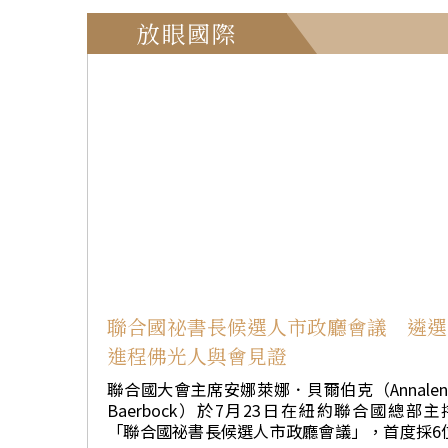
性清淨本心，「心若清淨，一切都清淨」。 本期
戒會於7月26日至8月1日舉行。戒子來自台灣、
放眼國際
馬、美加、歐澳等15個國家與地區。成員涵蓋
學、教育、金融、法律等專業領域。大眾透過
天依循鐘板的叢林作息，持戒聞法、出坡服務
親近三寶並培植善根。 戒會禮請佛光山宗長心保
和尚擔任得戒和尚，由退居和尚心培和尚代理
並禮請羯磨和尚慧昭法師、教授和尚慧任法師
開堂和尚慧思法師共同主持，引領戒子體驗叢
生活，培養菩提道心。 開堂和尚慧思法師勉勵大
眾「要用心去體驗」，依循鐘板作息，在團體
活中學習尊重與成就他人，並提醒持戒精神就
「不影響他人」，不僅受戒，更要護戒，共同
就清淨莊嚴的戒會。 熏壇灑淨由心培和尚主法，
帶領戒子淨化壇場、觀照自心，並開示「道場
來就很清淨，需要藉由灑淨儀式淨化的是我們
聯合國祕書長候選人市政廳會議 遴選
心。心若清淨，一切都清淨。」期勉戒子以感
進程佛光人與會見證
心、出離心、菩提心安住當下，回歸自性清淨
心，珍惜難遭難遇的出家因緣。 正授典禮中，戒
聯合國大會主席安娜萊娜．貝爾伯克（Annalen
子於三師和尚主法下乞受沙彌十戒與六法戒，
Baerbock）於7月23日在紐約聯合國總部主
受衣、缽、具，隨後前往宗祖殿禮祖上供，緬
「聯合國祕書長候選人市政廳會議」，首度採6
佛光山開山祖師星雲大師弘法利生的悲願。 佛光