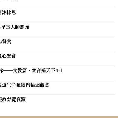
同沐佛恩
懷星雲大師悲願
心餐食
愛心餐食
緣──文教篇．梵音遍天下4-1
論述生命延續與輪迴觀念
報教育覽寰瀛