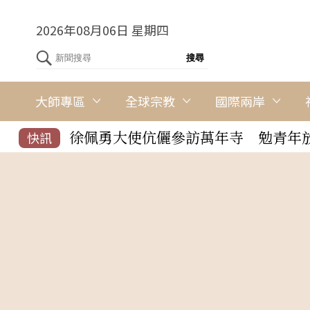
2026年08月06日 星期四
大師專區
全球宗教
國際兩岸
徐佩勇大使伉儷參訪萬年寺 勉青年
快訊
佛學會考全台6‧5萬人共學 佛法融
馬來西亞企業家參訪佛光山 佛法啟
永富法師新書講座 金光明寺信眾普
極樂寺佛學講座 凡事認真但不當真