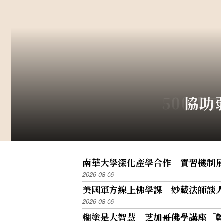
《星雲大師全集》【
《星雲大師全集
500戒
馬來西
佛學
協助
南華大學深化產學合作 實習機制
2026-08-06
美國軍方線上佛學課 妙藏法師談
2026-08-06
糊塗是大智慧 芝加哥佛學講座「