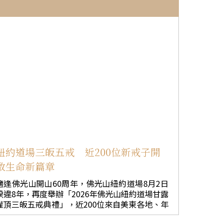
紐約道場三皈五戒 近200位新戒子開
啟生命新篇章
適逢佛光山開山60周年，佛光山紐約道場8月2日
睽違8年，再度舉辦「2026年佛光山紐約道場甘露
灌頂三皈五戒典禮」，近200位來自美東各地、年
齡8歲至82歲的信眾，在佛光山副住持慧開法師主