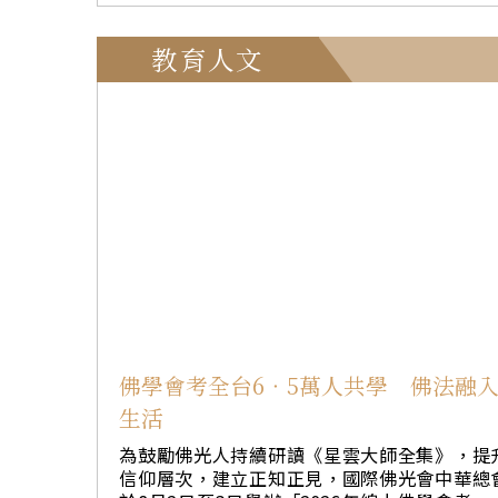
候選人同台對談形式，透過聯合國網路電視向
山傳燈會會長慈容法師勉勵戒子珍惜短期出家
球直播，展現遴選程序透明化及促進公眾參與
殊勝因緣，暫時放下世俗生活，體驗寺院清淨
國際佛光會紐約協會理事梁雪玲、蔣祖芬到場
教育人文
單純。「人生煩惱多源於計較與比較，唯有放
會。 本次6位候選人包括智利前總統巴切萊特（M
執著，才能獲得自在。」並將修道體悟落實於
ichelle Bachelet Jeria）、厄瓜多爾前外交部長
常。 本期課程涵蓋戒律、經教、禪修及人間佛教
斯皮諾薩（Maria Fernanda Espinosa Garc
思想。包括佛光山常務副住持慧傳法師「認識
s）、國際原子能機構總幹事格羅西（Rafael Mar
常住」、覺容法師「如何做個出家人」、心培
ano Grossi）、聯合國貿易和發展會議祕書長
尚「六祖壇經的修行觀」、依空法師「如何把
林斯潘（Rebeca Grynspan Mayufis）、圭亞那
心」、如常法師「人間佛教管理學」、妙凡法
外交部長羅德里格斯－伯凱特（Carolyn Rodrig
「人間佛教思想專題」、覺培法師「開山祖師
es Birkett）及塞內加爾前總統薩勒（Macky Sa
錄」、永嚴法師「梵唄習唱」、妙南法師「唯
l）。 6位候選人分別就領導經驗、聯合國改革願
入門」、慧屏法師「成功的祕訣─金剛經」、
景，以及和平與安全、發展、人權三大支柱發
中法師禪修指導及威儀訓練、出坡作務等課程
看法，並回應會員國及民間社會代表提問。討
從戒、定、慧三學深化修行體驗。 戒會各項執事
聚焦國際衝突、氣候變遷、永續發展及祕書長
由佛光山叢林學院男女眾學部共同承擔，以「
來角色等議題，展現各候選人對全球挑戰的治
眾為我」精神護持戒會，在課務、典禮、行堂
理念。 貝爾伯克表示，聯合國需要一位能因應21
佛學會考全台6‧5萬人共學 佛法融
寮房等服務中實踐修行，展現佛教青年的服務
世紀挑戰、堅守《聯合國憲章》並兼具領導力
生活
獻精神。 戒子分享七天修道收穫。戒子本嵐表
遠見的祕書長，帶領組織回應日益複雜的國際
示，將提起正念、專注當下，持續學習佛法；
勢。 會後主辦單位進行「未來祕書長最重要議
為鼓勵佛光人持續研讀《星雲大師全集》，提
自澳洲墨爾本的本煦分享，最大收穫是從課程
題」意見調查，結果以「解決衝突」獲58%支
信仰層次，建立正知正見，國際佛光會中華總
汲取智慧，並學習於大眾生活中實踐修行；本
居首，其次為「保護人權」（46%）及「維