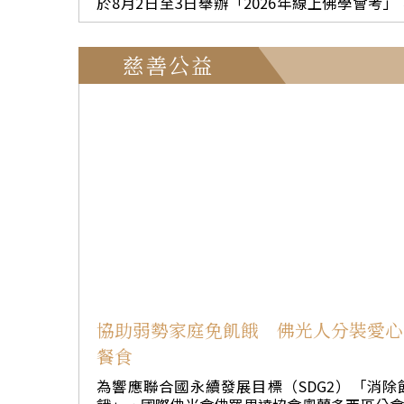
於8月2日至3日舉辦「2026年線上佛學會考」
體悟學佛首先要認識自己的內心，才能真正行
《聯合國憲章》」（45%），反映和平、安全
今年首次突破6萬人，創下歷年新高。會考透過
度眾；本勝則分享「因上努力、果上隨緣」，
人權仍是全球最受關注的核心議題。
齡、分組方式檢視學習成果，引導大家深入
要努力耕耘，因緣成熟自然開花結果。 開堂和尚
藏、親近善法，讓菩提善種深植人心。 國際佛光
慈善公益
慧思法師勉勵戒子，短期出家雖已圓滿，修行
會創會會長、佛光山開山祖師星雲大師曾開示
正要開始，期許大眾將七天所學帶回生活，實
「推動佛學會考對提高讀書風氣、淨化人心、
佛法、廣結善緣，以「有佛法，就有辦法」的
及道德教育及弘揚佛法有深遠的影響。」 今年首
慧面對人生，讓修行落實於每一個當下。
次延長應考時間，自8月2日上午9時至8月3日下
3時止，採跨日、跨夜方式舉行，讓考生可依個
作息彈性安排應考時間，提升參與便利性。報
總人數達65,506人，其中非會員報考人數達911
人，顯示佛學會考已逐步走入社會，吸引更多
眾接觸佛法。應考地區遍及全台，包含金門、
湖及馬祖等地。其中，4區協會以南區協會報考
數22,098人居冠，台南第六區南台第一分會598
報考，成為全台報考人數最多的分會。 本次會考
分為「個人組」及「團體組」，並依不同年齡
畫考試內容。成人組以星雲大師《當代人心
協助弱勢家庭免飢餓 佛光人分裝愛心
潮》為考題，兒童組則以《三好佛學教科書》
餐食
教材。考試採線上開卷方式進行，鼓勵不同年
層透過閱讀、思惟與理解，將佛法融入生活。 各
為響應聯合國永續發展目標（SDG2）「消除
地佛光人秉持星雲大師「給人因緣」的慈悲