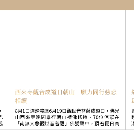
西來寺觀音成道日朝山 願力同行慈悲
相續
，
8月1日適逢農曆6月19日觀世音菩薩成道日，佛光
光
山西來寺晚間舉行朝山禮佛修持，70位信眾在
戒
「南無大悲觀世音菩薩」佛號聲中，頂著夏日高
自
溫，由頭山門三步一拜至大雄寶殿，以虔誠禮敬