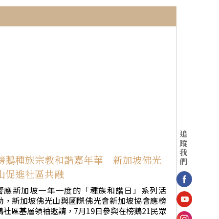
法下，於莊嚴梵唄與清淨儀軌中皈依三寶、受持
五戒，正式成為正信佛弟子，為人生開啟修學佛
的新里程。 典禮中，戒子依序禮佛、懺悔發
願、宣誓受持三皈五戒、披搭縵衣，並接受甘露
灌頂。當全體戒子齊聲回應「能奉行」時，聲音
響徹大殿，展現以戒為師、止惡行善的共同願
心，莊嚴攝心的氛圍令人動容。 慧開法師表示，
學佛是自利利他、自覺覺他的歷程，鼓勵大家建
立佛光家庭，讓佛法成為家庭共同的依止。皈依
三寶，就是以佛、法、僧為人生導師；受持五
戒，即是幫助自己不受外境與欲望牽引，使生命
斷向上提升。 擔心受戒後「多了束縛」，慧開
法師以淺顯譬喻說明，人往往受眼耳鼻舌等外境
追
牽引，因此更需要戒法守護。他形容戒如明燈，
蹤
照亮人生方向；也如同電腦與手機的防火牆，能
我
防範誘惑與煩惱，使人不受外境侵犯，活出真正
榜鵝種族宗教和諧嘉年華 新加坡佛光
們
的自在。勉勵大眾深入經藏、多閱讀佛光山開山
山促進社區共融
祖師星雲大師著作，以佛法智慧面對人生；與家
人分享佛法時，也應善用故事與生活經驗，自然
響應新加坡一年一度的「種族和諧日」系列活
引導，而非流於說教，真正落實「有佛法就有辦
動，新加坡佛光山與國際佛光會新加坡協會應榜
 典禮圓滿後，紐約道場監院有霖法師勉勵
鵝社區基層領袖邀請，7月19日參與在榜鵝21民眾
戒子，受持三皈五戒不是一時發願，而是生生世