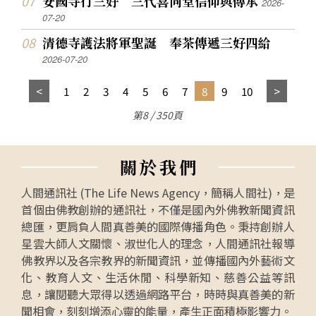
安國寺行三好 三代喜同堂信仰與傳承
2026-
07-20
清德寺護法將軍聖誕 奉茶傳遞三好四給
2026-07-20
1
2
3
4
5
6
7
8
9
10
第8 / 350頁
關
於
我
們
人間通訊社 (The Life News Agency，簡稱人間社)，是
首個由佛教創辦的通訊社，不僅是國內外佛教新聞資訊
總匯，更肩負人間真善美的國際傳播角色。秉持創辦人
星雲大師人文關懷、淑世化人的理念，人間通訊社報導
佛教界以及各宗教界的新聞資訊，並傳播國內外藝術文
化、教育人文、生活休閒、科學新知、慈善公益等訊
息，讓閱聽大眾得以透過網路平台，時時與真善美的新
聞相會，刻刻增添心靈的能量，產生正面積極影響力。