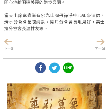
開心地離開這美麗的跑步公園。
當天出席嘉賓尚有佛光山關丹禪淨中心如豪法師，
清水分會會長陳繡銑，關丹分會會長毛月好，美士
拉分會會長溫甘友等。
上一則
下一則