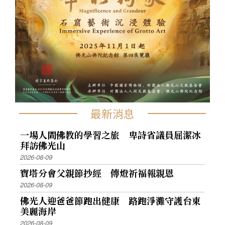
最新消息
一場人間佛教的學習之旅 卑詩省議員屈潔冰
拜訪佛光山
2026-08-09
寶塔分會父親節抄經 傳燈祈福報親恩
2026-08-09
佛光人迎爸爸節跑出健康 路跑淨灘守護台東
美麗海岸
2026-08-09