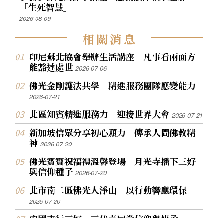
「生死智慧」
2026-08-09
相
關
消
息
印尼蘇北協會舉辦生活講座 凡事看兩面方
能豁達處世
2026-07-06
佛光金剛護法共學 精進服務團隊應變能力
2026-07-21
北區知賓精進服務力 迎接世界大會
2026-07-21
新加坡信眾分享初心願力 傳承人間佛教精
神
2026-07-20
佛光寶寶祝福禮溫馨登場 月光寺播下三好
與信仰種子
2026-07-20
北市南二區佛光人淨山 以行動響應環保
2026-07-20