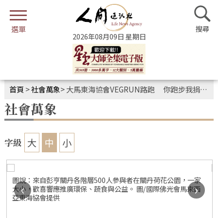
2026年08月09日 星期日
首頁
>
社會萬象
>
大馬東海協會VEGRUN路跑 你跑步我捐糧齊做公益
社會萬象
大
中
小
字級
圖說：來自彭亨關丹各階層500人參與者在關丹荷花公園，一家
‹
›
大小，歡喜響應推廣環保、蔬食與公益。 圖/國際佛光會馬來西
亞東海協會提供