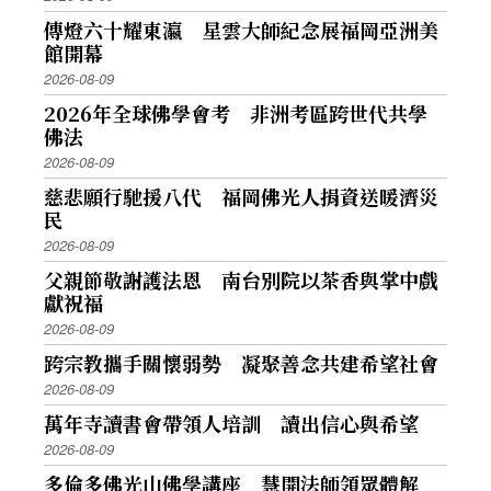
傳燈六十耀東瀛 星雲大師紀念展福岡亞洲美
館開幕
2026-08-09
2026年全球佛學會考 非洲考區跨世代共學
佛法
2026-08-09
慈悲願行馳援八代 福岡佛光人捐資送暖濟災
民
2026-08-09
父親節敬謝護法恩 南台別院以茶香與掌中戲
獻祝福
2026-08-09
跨宗教攜手關懷弱勢 凝聚善念共建希望社會
2026-08-09
萬年寺讀書會帶領人培訓 讀出信心與希望
2026-08-09
多倫多佛光山佛學講座 慧開法師領眾體解