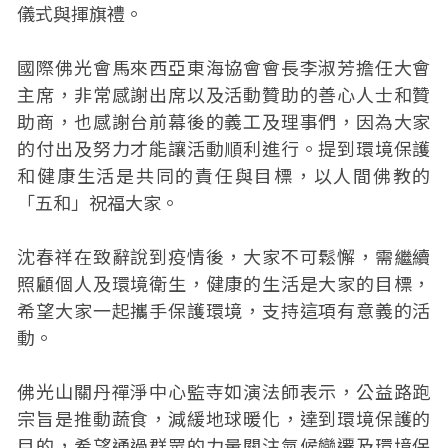
儀式與揮旗禮。
國際佛光會馬來西亞東海協會會長李淑芳擔任大會
主席，非常感謝出席以及活動贊助的善心人士和贊
助商，也感謝台前幕後的義工及理事們，因為大家
的付出及努力才能讓活動順利進行。提到環境保護
和健康生活是共同的責任與目標，以人間佛教的
「五和」祝福大家。
沈春祥在致辭說到疫情後，大家不可鬆懈，需繼續
照顧個人及環境衛生，健康的生活是大家的目標，
希望大家一起攜手保護環境，支持這項有意義的活
動。
佛光山關丹禪淨中心監寺如演法師表示，公益路跑
宗旨是推動蔬食，減緩地球暖化，達到環境保護的
目的，希望通過群眾的力量關注氣候變遷及環境保