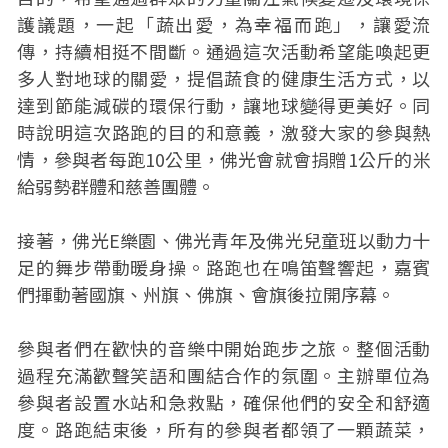
護議題，一起「蔬出愛，為幸福而跑」，讓愛流
傳，持續相挺不間斷。通過這次活動希望能喚起更
多人對地球的關愛，提倡蔬食的健康生活方式，以
達到節能減碳的環保行動，讓地球變得更美好。同
時說明這次路跑的目的和意義，激發大家的參與熱
情，參與者每跑10公里，佛光會就會捐贈1公斤的米
給弱勢群體和慈善團體。
接著，佛光E樂園、佛光青年及佛光兒童班以動力十
足的舞步帶動暖身操。路跑也在鳴笛聲響起，嘉賓
們揮動著國旗、州旗、佛旗、會旗後拉開序幕。
參與者們在歡快的音樂中開始跑步之旅。整個活動
過程充滿歡聲笑語和團結合作的氛圍。主辦單位為
參與者設置水站和急救點，確保他們的安全和舒適
度。路跑結束後，所有的參與者都領了一顆蔬菜，