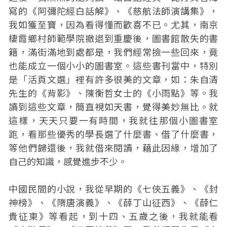
寫的《阿彌陀經白話解》、《慈航法師演講集》，
我如獲至寶，因為看得懂而歡喜不已。尤其，南京
棲霞鄉村師範學院撤退到重慶後，圖書館散失的書
籍，滿街滿地到處都是，我們經常撿一些回來，竟
也能成立一個小小的圖書室。這些書刊當中，特別
是「活頁文選」裡有許多很美的文章，如：朱自清
先生的《背影》、陳衡哲女士的《小雨點》等。我
讀到這些文章，簡直視如天書，覺得美妙無比。就
這樣，天天只要一有時間，我就往那個小圖書室
跑，看那些優秀的學長選了什麼書、借了什麼書，
等他們歸還後，我就借來閱讀，藉此因緣，增加了
自己的知識，感覺進步不少。
中國民間的小說，我從早期的《七俠五義》、《封
神榜》、《隋唐演義》、《薛丁山征西》、《薛仁
貴征東》等看起，到十四、五歲之後，我就能看