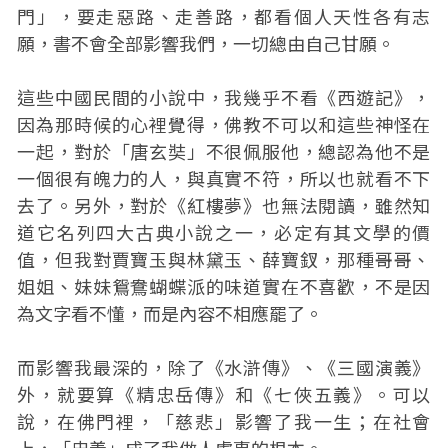
門」，要走惡路、走善路，都看個人天性各有志
願，書不會全部影響我們，一切總由自己甘願。
這些中國民間的小說中，我幾乎不看《西遊記》，
因為那時候的心裡覺得，佛教不可以和這些神怪在
一起，對於「唐玄奘」不很佩服他，總認為他不是
一個很有魄力的人，與真實不符，所以也就看不下
去了。另外，對於《紅樓夢》也無法閱讀，雖然知
道它名列四大古典小說之一，必定有其文學的價
值，但我對賈寶玉與林黛玉、薛寶釵，那種哥哥、
姐姐、妹妹鴛鴦蝴蝶派的味道實在不喜歡，不是因
為文字看不懂，而是內容不相應罷了。
而影響我最深的，除了《水滸傳》、《三國演義》
外，就要算《精忠岳傳》和《七俠五義》。可以
說，在佛門裡，「慈悲」影響了我一生；在社會