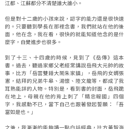
江都、江蘇都分不清楚誰大誰小。
但是對十二歲的小孩來說，認字的能力還是很快速
的。只要聽到學長在那裡念書，我們就站在他的後
面，他在念，我在看，很快的就能知道他念的是什
麼字，自覺進步也很多。
到了十三、十四歲的時候，見到了《岳傳》這本
書。過去，聽過家鄉父老經常講說岳飛大元帥的故
事，比方「岳雲雙錘大鬧朱家鎮」，岳飛的女婿張
憲，結拜的兄弟牛皋、湯懷、陸文龍等，都成了我
耳熟能詳的人物。特別是，看到書的封面，岳飛跪
在地上，母親在他的背上刺了「精忠報國」四個
字，我感動不已，當下自己也跟著發起誓願：「吾
當如是也。」
之後，我漸漸的能夠讀一點白話經典，比方黃智海