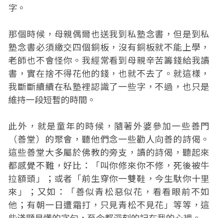
字。
那個時候，母親偶爾也送我到私塾念書，但是到私
塾念書必須繳交四個銅板，沒有銅板就不能上學，
老師也不會怪你。我經常看到母親辛苦籌錢給我讀
書，實在捨不得花他的錢，也就不去了。就這樣，
我斷斷續續在私塾裡認識了一些字，不過，也只是
維持一段短暫的時間。
此外，就是童年的時候，隨著外婆參加一些善門
（善堂）的聚會，聽他們念一些勸人向善的詩偈。
這些善堂大多屬於佛教的旁支，讀的詩偈，聽起來
都感覺不難，好比：「叫你修來你不修，死後被牛
拉額頭」；或者「前生穿你一雙鞋，今生馱你十里
來」；又如：「善似青松惡似花，看看眼前不如
他；有朝一日遭霜打，只見青松不見花」等等，這
些淺顯易懂的字句，至今都深刻的記在我的心裡。