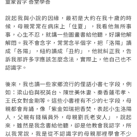
童蒙習字 善堂學善
說起我與小說的因緣，最初是大約在我十歲的時
候，母親常常在病床上「住夏」，我看他無所事
事，心生不忍，就講一些圖畫書給他聽，好讓他解
解悶。我不會念字，常常念半個字，把「洛陽」讀
成「各陽」，紐約讀成「丑約」，他就糾正我，告
訴我那許多字應該怎麼念法，實際上，他自己也不
認識字。
後來，我也讀一些家鄉流行的俚語小書七字段，例
如：梁山伯與祝英台、陳世美休妻、秦香蓮弔孝、
王氏女對金剛等。這些小書裡有不少的七字段，母
親都會背誦，像「紫金如瑞把香焚，表起小生洛陽
人，父親有錢稱員外，母親劉氏老安人」，說起
來，雖然是我念書給他聽，卻是他教會我認字，所
以我常說，我是從不認識字的母親那裡學會不少