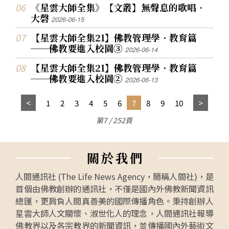
《星雲大師全集》【文叢】無聲息的歌唱．
大磬
2026-06-15
【星雲大師全集21】佛教管理學．教育篇
──佛教要進入校園③
2026-06-14
【星雲大師全集21】佛教管理學．教育篇
──佛教要進入校園②
2026-06-13
1
2
3
4
5
6
7
8
9
10
第7 / 252頁
關
於
我
們
人間通訊社 (The Life News Agency，簡稱人間社)，是
首個由佛教創辦的通訊社，不僅是國內外佛教新聞資訊
總匯，更肩負人間真善美的國際傳播角色。秉持創辦人
星雲大師人文關懷、淑世化人的理念，人間通訊社報導
佛教界以及各宗教界的新聞資訊，並傳播國內外藝術文