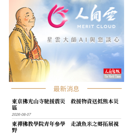
最新消息
東京佛光山寺馳援震災 救援物資送抵熊本災
區
2026-08-07
東禪佛教學院青年參學 走讀魚米之鄉拓展視
野