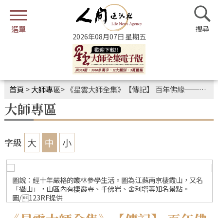
2026年08月07日 星期五
首頁
>
大師專區
>
《星雲大師全集》【傳記】 百年佛緣──文教篇．我與文學的關係4-1
大師專區
大
中
小
字級
圖說：經十年嚴格的叢林參學生活。圖為江蘇南京棲霞山，又名
「攝山」，山區內有棲霞寺、千佛岩、舍利塔等知名景點。
圖/123RF提供