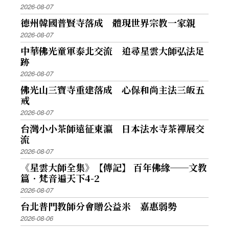
2026-08-07
德州韓國普賢寺落成 體現世界宗教一家親
2026-08-07
中華佛光童軍泰北交流 追尋星雲大師弘法足
跡
2026-08-07
佛光山三寶寺重建落成 心保和尚主法三皈五
戒
2026-08-07
台灣小小茶師遠征東瀛 日本法水寺茶禪展交
流
2026-08-07
《星雲大師全集》【傳記】 百年佛緣──文教
篇．梵音遍天下4-2
2026-08-07
台北普門教師分會贈公益米 嘉惠弱勢
2026-08-06