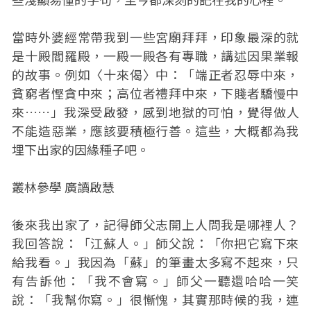
當時外婆經常帶我到一些宮廟拜拜，印象最深的就
是十殿閻羅殿，一殿一殿各有專職，講述因果業報
的故事。例如〈十來偈〉中：「端正者忍辱中來，
貧窮者慳貪中來；高位者禮拜中來，下賤者驕慢中
來……」我深受啟發，感到地獄的可怕，覺得做人
不能造惡業，應該要積極行善。這些，大概都為我
埋下出家的因緣種子吧。
叢林參學 廣讀啟慧
後來我出家了，記得師父志開上人問我是哪裡人？
我回答說：「江蘇人。」師父說：「你把它寫下來
給我看。」我因為「蘇」的筆畫太多寫不起來，只
有告訴他：「我不會寫。」師父一聽還哈哈一笑
說：「我幫你寫。」很慚愧，其實那時候的我，連