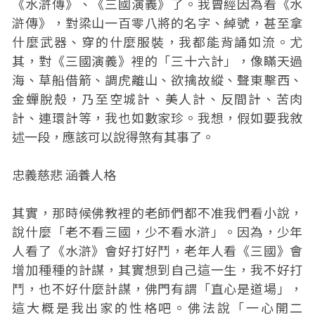
《水滸傳》、《三國演義》了。我曾經因為看《水
滸傳》，對梁山一百零八將的名字、綽號，甚至拿
什麼武器、穿的什麼服裝，我都能背誦如流。尤
其，對《三國演義》裡的「三十六計」，像瞞天過
海、草船借箭、調虎離山、欲擒故縱、聲東擊西、
金蟬脫殼，乃至空城計、美人計、反間計、苦肉
計、連環計等，我也如數家珍。我想，假如要我敘
述一段，應該可以說得煞有其事了。
忠義慈悲 涵養人格
其實，那時候佛教裡的老師們都不准我們看小說，
說什麼「老不看三國，少不看水滸」。因為，少年
人看了《水滸》會好打好鬥，老年人看《三國》會
增加種種的計謀，其實想到自己這一生，我不好打
鬥，也不好什麼計謀，佛門有謂「直心是道場」，
這大概是我出家的性格吧。佛法說「一心開二