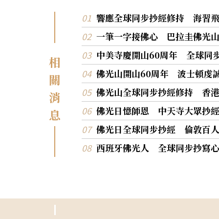
響應全球同步抄經修持 海習
一筆一字接佛心 巴拉圭佛光
中美寺慶開山60周年 全球同
相
佛光山開山60周年 波士頓虔
關
佛光山全球同步抄經修持 香
消
佛光日憶師恩 中天寺大眾抄
息
佛光日全球同步抄經 倫敦百
西班牙佛光人 全球同步抄寫