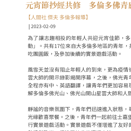
元宵節抄經共修 多倫多佛青
【人間社 傑夫 多倫多報導】
2023-02-09
為了讓志趣相投的年輕人共迎元宵佳節，多
動」。共有17位來自大多倫多地區的青年
吃團圓飯，及參加後續的實景遊戲活動。
風雪天並沒有阻止年輕人的到來，更為疫情
雲大師的開示錄影揭開序幕，之後，佛光青
全程亦有中、英語翻譯，讓青年們更加容易
解多倫多佛光山、佛光山開山星雲大師和人
靜謐的音樂氛圍下，青年們迅速進入狀態，
光緣歡喜聚餐。之後，青年們一起前往士嘉堡市Om
行實景遊戲活動。實景遊戲不僅增進了友好