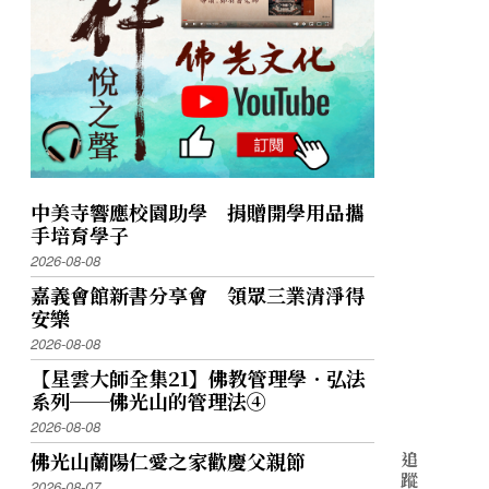
中美寺響應校園助學 捐贈開學用品攜
手培育學子
2026-08-08
嘉義會館新書分享會 領眾三業清淨得
安樂
2026-08-08
【星雲大師全集21】佛教管理學．弘法
系列──佛光山的管理法④
2026-08-08
追
佛光山蘭陽仁愛之家歡慶父親節
蹤
2026-08-07