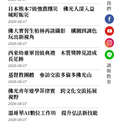
我
日本熊本7級強震釀災 佛光人深入益
們
城町賑災
2026-08-07
佛大實習生柏林再談攝影 構圖到調色
玩出新視角
2026-08-07
西來幼童軍晉級典禮 木質獎牌見證成
長足跡
讀
2026-08-07
報
基督教團體 參訪交流多倫多佛光山
教
育
2026-08-07
佛光青年遊學菲律賓 跨文化交流拓展
視野
2026-08-07
溫哥華AI數位工作坊 提升弘法新技能
2026-08-07