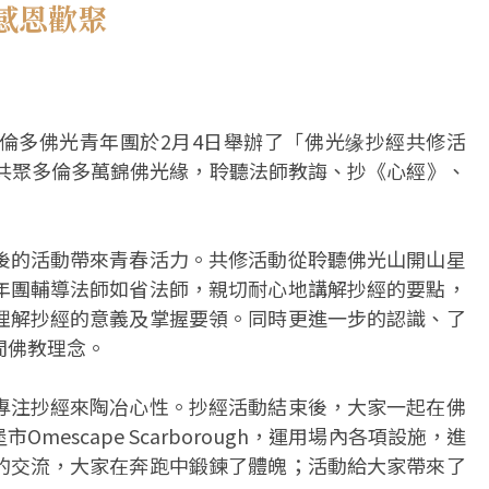
感恩歡聚
倫多佛光青年團於2月4日舉辦了「佛光缘抄經共修活
，共聚多倫多萬錦佛光緣，聆聽法師教誨、抄《心經》、
後的活動帶來青春活力。共修活動從聆聽佛光山開山星
年團輔導法師如省法師，親切耐心地講解抄經的要點，
理解抄經的意義及掌握要領。同時更進⼀步的認識、了
間佛教理念。
專注抄經來陶冶心性。抄經活動結束後，大家一起在佛
escape Scarborough，運用場內各項設施，進
的交流，大家在奔跑中鍛鍊了體魄；活動給大家帶來了