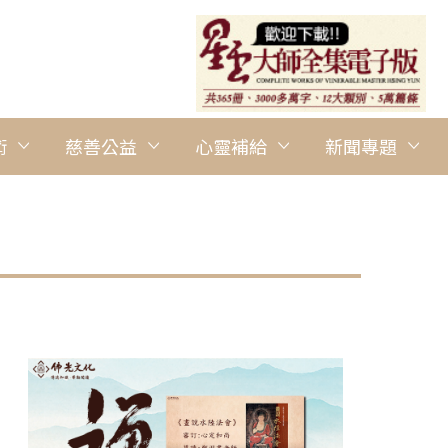
術
慈善公益
心靈補給
新聞專題
圖說：多倫多佛光青年團於2月4日舉辦了「佛光缘抄經共修活動
經。 人間社記者Jaycie Linh攝