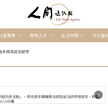
社會萬象
教育人文
生活休閒
文化藝
倫多佛青感恩歡聚
›
抄經共修活動」。佛光青年團輔導法師如省法師帶領青年，聆聽
Linh攝