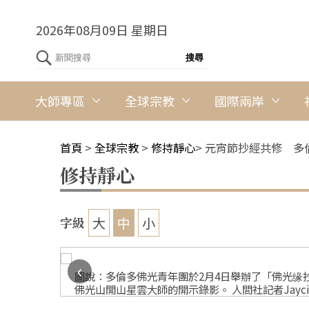
2026年08月09日 星期日
大師專區
全球宗教
國際兩岸
首頁
>
全球宗教
>
修持靜心
>
元宵節抄經共修 多
修持靜心
大
中
小
字級
‹
展示抄寫的
圖說：多倫多佛光青年團於2月4日舉辦了「佛光缘
佛光山開山星雲大師的開示錄影。 人間社記者Jaycie 