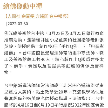
繪佛像動中禪
【人間社 余菁雯 方璿閔 台中報導】
2022-03-30
佛光緣美術館台中館，3月22日及3月25日舉行教育
推廣活動，邀請瑞井國小兒童美術社團指導老師張
英鈴，傳授輕黏土創作技巧「手作Q佛」、「扭蛋彩
繪佛」。台中館館長覺居法師帶領惠中寺法師、職
工及美術館義工共40人，精心製作出Q版悉達多太
子、佛手、佛足以及菩提葉等莊嚴的佛像及吉祥
物。
台中館輔導法師知常法師說，非常開心邀請到從事
兒童成人美術、黏土教學近20年，充滿教學熱忱及
豐富經歷的張英鈴老師授課指導。法師指出，台中
館將於4月16日至6月19日舉行慶祝2022年國定佛誕