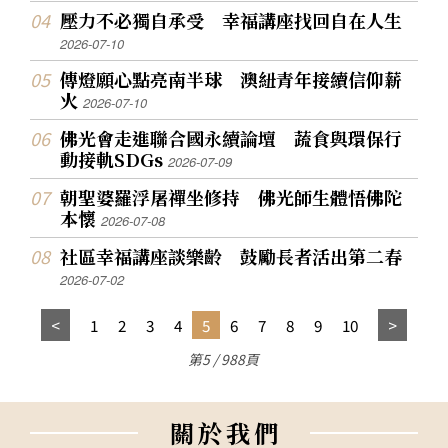
壓力不必獨自承受 幸福講座找回自在人生
2026-07-10
傳燈願心點亮南半球 澳紐青年接續信仰薪
火
2026-07-10
佛光會走進聯合國永續論壇 蔬食與環保行
動接軌SDGs
2026-07-09
朝聖婆羅浮屠禪坐修持 佛光師生體悟佛陀
本懷
2026-07-08
社區幸福講座談樂齡 鼓勵長者活出第二春
2026-07-02
1
2
3
4
5
6
7
8
9
10
第5 / 988頁
關
於
我
們