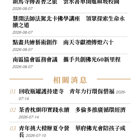
新馬寺傳書香之旅 雲水書車開進麻坡校園
2026-08-07
慧開法師法駕北卡佛學講座 領眾探索生命永
續之道
2026-08-07
點畫共繪藝術創作 南天寺獻禮傳燈六十
2026-08-07
南區協會區務會議 攜手共創佛光60新里程
2026-08-07
相
關
消
息
回收瓶罐護持建寺 青年力行環保惜福
2026-
07-14
茶香枕絹印實踐永續 多倫多推廣循環經濟
2026-07-14
青年挑大樑辦夏令營 華府佛光會陪孩子成
長
2026-07-10