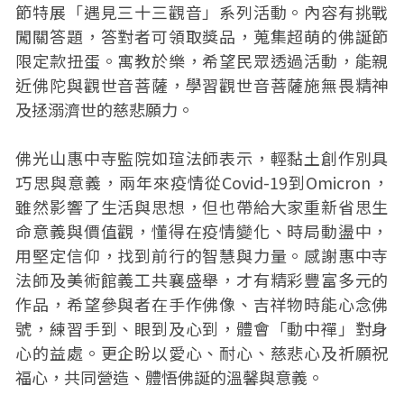
節特展「遇見三十三觀音」系列活動。內容有挑戰
闖關答題，答對者可領取獎品，蒐集超萌的佛誕節
限定款扭蛋。寓教於樂，希望民眾透過活動，能親
近佛陀與觀世音菩薩，學習觀世音菩薩施無畏精神
及拯溺濟世的慈悲願力。
佛光山惠中寺監院如瑄法師表示，輕黏土創作別具
巧思與意義，兩年來疫情從Covid-19到Omicron，
雖然影響了生活與思想，但也帶給大家重新省思生
命意義與價值觀，懂得在疫情變化、時局動盪中，
用堅定信仰，找到前行的智慧與力量。感謝惠中寺
法師及美術館義工共襄盛舉，才有精彩豐富多元的
作品，希望參與者在手作佛像、吉祥物時能心念佛
號，練習手到、眼到及心到，體會「動中禪」對身
心的益處。更企盼以愛心、耐心、慈悲心及祈願祝
福心，共同營造、體悟佛誕的溫馨與意義。