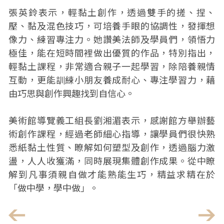
張英鈴表示，輕黏土創作，透過雙手的搓、捏、
壓、黏及混色技巧，可培養手眼的協調性，發揮想
像力、練習專注力。她讚美法師及學員們，領悟力
極佳，能在短時間裡做出優質的作品，特別指出，
輕黏土課程，非常適合親子一起學習，除陪養親情
互動，更能訓練小朋友養成耐心、專注學習力，藉
由巧思與創作興趣找到自信心。
美術館導覽義工組長劉湘湄表示，感謝館方舉辦藝
術創作課程，經過老師細心指導，讓學員們很快熟
悉紙黏土性質、瞭解如何塑型及創作，透過腦力激
盪，人人收獲滿，同時展現集體創作成果。從中瞭
解到凡事須親自做才能熟能生巧，精益求精在於
「做中學，學中做」。