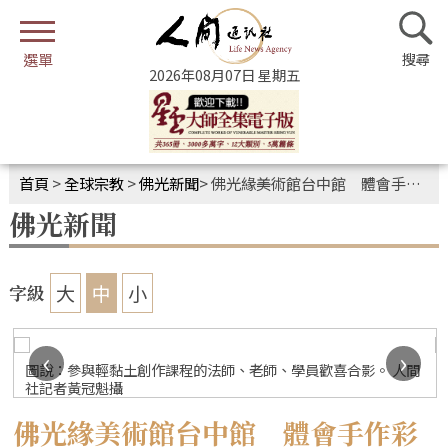
2026年08月07日 星期五
首頁
>
全球宗教
>
佛光新聞
>
佛光緣美術館台中館 體會手作彩繪佛像動中禪
佛光新聞
大
中
小
字級
‹
›
圖說：參與輕黏土創作課程的法師、老師、學員歡喜合影。 人間
社記者黃冠魁攝
佛光緣美術館台中館 體會手作彩