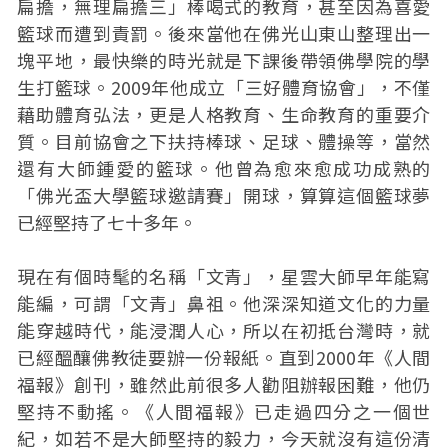
扁擔，無理扁擔三」棒喝式的教育，甚至因為喜愛
籃球而遭到責罰。後來當他在佛光山東山整理出一
塊平地，最快樂的時光就是下課後帶領佛學院的學
生打籃球。2009年他成立「三好體育協會」，不僅
藉助體育弘法，更是人格教育、生命教育的重要介
質。目前協會之下扶持棒球、足球、體操等，當然
還有大師鍾愛的籃球。他曾為愈來愈成功成熟的
「佛光盃大學籃球邀請賽」開球，算算這個籃球夢
已經堅持了七十多年。
現在有個時髦的名稱「文青」，星雲大師早年能寫
能編，可謂「文青」鼻祖。他深深知道文化的力量
能穿越時代，能浸潤人心，所以在初抵台灣時，就
已經醞釀佛教徒要辦一份報紙。直到2000年《人間
福報》創刊，雖然此前很多人勸阻辦報困難，他仍
堅持不動搖。《人間福報》已走過四分之一個世
紀，如若不是大師堅持的毅力，今天就沒有這份清