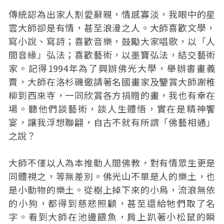
傳統認為出家人割愛辭親，情感寡淡，我眼中的星
雲大師卻是有情，甚至浪漫之人。大師喜歡文學，
寫小說、寫詩；喜歡音樂，鼓勵大家唱歌，以「人
間音緣」弘法；喜歡藝術，以墨寶弘法，結交藝術
家。記得1994年為了興辦佛光大學，舉辦書畫義
賣，大師在洛杉磯邀請著名國畫家及鑒賞大師謝稚
柳到西來寺，一同欣賞各方捐贈的畫，我也有幸在
場。聽他們談藝術，談人生體悟，實在是精神饗
宴，讓我浮想聯翩，自古不就有所謂「佛藝相通」
之說？
大師不僅以人為本推動人間佛教，對有情眾生更是
同體視之，等無差別。佛光山不單是人的樂土，也
是小動物的樂土。從樹上掉下來的小鳥，流浪無依
的小狗，都得到慈悲照顧，甚至還給牠們取了名
字。看到大師在池邊餵魚，肩上趴著小松鼠的瞬