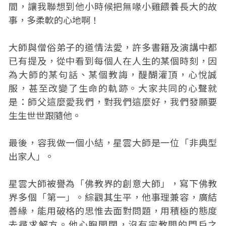
間，讓我聯想到他小時候把無喙小雞餵養長大的故
事，多柔軟的心地啊！
大師與僧俗弟子的道情法愛，許多書籍及演講中都
已有提及，從中看到每個人在人生的某個時刻，因
為大師的某句話、某個教誨，醍醐灌頂，心悅誠
服，甚至改變了生命的軌跡。大家共同的心聲就
是：師父這麼愛我們，對我們這麼好，我們發願要
生生世世跟隨他。
最後，容我做一個小結，星雲大師是一位「非典型
出家人」。
星雲大師被譽為「佛教界的創意大師」，寫下佛教
界多個「第一」。綜觀其生平，他事理兼容，廣結
善緣，能用破格的思惟去面對問題，用積極的態度
去尋求解方。他心胸開闊，沒有宗教間的門戶之