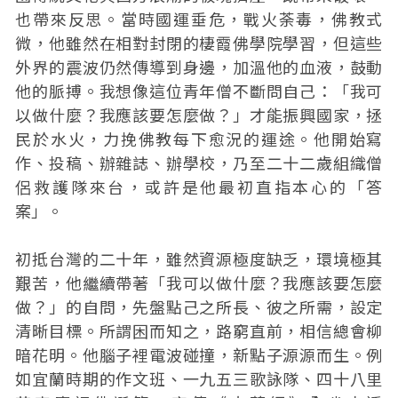
也帶來反思。當時國運垂危，戰火荼毒，佛教式
微，他雖然在相對封閉的棲霞佛學院學習，但這些
外界的震波仍然傳導到身邊，加溫他的血液，鼓動
他的脈搏。我想像這位青年僧不斷問自己：「我可
以做什麼？我應該要怎麼做？」才能振興國家，拯
民於水火，力挽佛教每下愈況的運途。他開始寫
作、投稿、辦雜誌、辦學校，乃至二十二歲組織僧
侶救護隊來台，或許是他最初直指本心的「答
案」。
初抵台灣的二十年，雖然資源極度缺乏，環境極其
艱苦，他繼續帶著「我可以做什麼？我應該要怎麼
做？」的自問，先盤點己之所長、彼之所需，設定
清晰目標。所謂困而知之，路窮直前，相信總會柳
暗花明。他腦子裡電波碰撞，新點子源源而生。例
如宜蘭時期的作文班、一九五三歌詠隊、四十八里