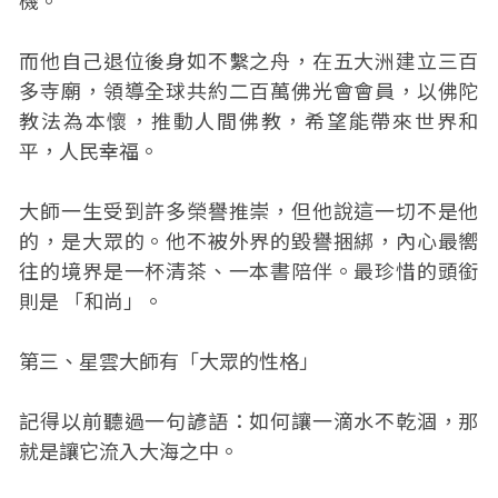
機。
而他自己退位後身如不繫之舟，在五大洲建立三百
多寺廟，領導全球共約二百萬佛光會會員，以佛陀
教法為本懷，推動人間佛教，希望能帶來世界和
平，人民幸福。
大師一生受到許多榮譽推崇，但他說這一切不是他
的，是大眾的。他不被外界的毀譽捆綁，內心最嚮
往的境界是一杯清茶、一本書陪伴。最珍惜的頭銜
則是 「和尚」。
第三、星雲大師有「大眾的性格」
記得以前聽過一句諺語：如何讓一滴水不乾涸，那
就是讓它流入大海之中。