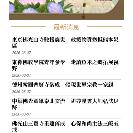
最新消息
東京佛光山寺馳援震災 救援物資送抵熊本災
區
2026-08-07
東禪佛教學院青年參學 走讀魚米之鄉拓展視
野
2026-08-07
德州韓國普賢寺落成 體現世界宗教一家親
2026-08-07
中華佛光童軍泰北交流 追尋星雲大師弘法足
跡
2026-08-07
佛光山三寶寺重建落成 心保和尚主法三皈五
戒