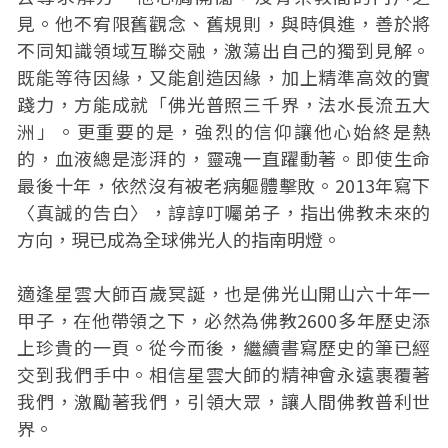
見。他不宥限舊觀念、舊規則，與時俱進，善於將
不同知識領域互聯交融，激蕩出自己的獨到見解。
既能等待因緣，又能創造因緣，加上精準高效的實
踐力，方能成就「佛光普照三千界，法水長流五大
洲」。更重要的是，強烈的信仰讓他心始終是熱
的，血液總是澎湃的，靈魂一直躍動著。即使生命
最後十年，依然沒有被老病軀體擊敗。2013年寫下
〈真誠的告白〉，諄諄叮囑弟子，指出佛教未來的
方向，現已成為全球佛光人的指南明燈。
適逢星雲大師百歲冥誕，也是佛光山開山六十年一
甲子，在他帶領之下，必然為佛教2600多年歷史添
上珍貴的一頁。從今而後，繼續書寫歷史的筆已經
交到我們手中。相信星雲大師的精神會永遠裹覆著
我們，激勵著我們，引領大眾，讓人間佛教普利世
界。