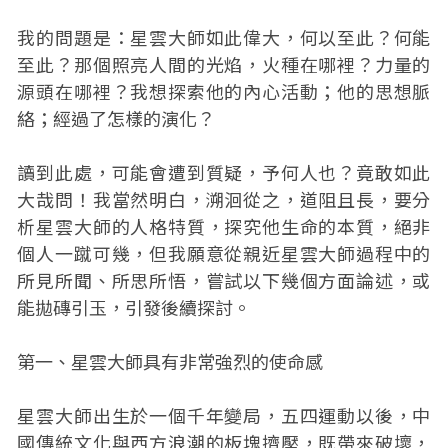
我的問題是：星雲大師如此偉大，何以至此？何能
至此？那個照亮人間的光焰，火種在哪裡？力量的
源頭在哪裡？我想探索他的內心活動；他的思想脈
絡；經過了怎樣的演化？
讀到此處，可能會遭到質疑，予何人也？竟敢如此
大哉問！我當然明白，溯洄從之，道阻且長，要分
析星雲大師的人格特質，探究他生命的本質，絕非
個人一蹴可幾，但我願意從親近星雲大師過程中的
所見所聞、所思所悟，嘗試以下幾個方面論述，或
能拋磚引玉，引發後續探討。
第一、星雲大師具有非常強烈的使命感
星雲大師出生於一個千年變局，五四運動以後，中
國傳統文化與西方浪潮的板塊擠壓，既帶來破壞，