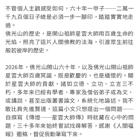
不管個人主觀感受如何，六十年一甲子──二萬一
千九百個日子總是必須一步一腳印，踏踏實實地走
過。
佛光山的歷史，是開山祖師星雲大師用百歲生命的
光焰，照亮了這片人間佛教的法海，引渡眾生前往
般若彼岸的歷史。
2026年，佛光山開山六十年，以及佛光山開山祖師
星雲大師百歲冥誕，既是歡慶的，也是緬懷的。關
於星雲大師的貢獻，諸如立德、立功、立言三不
朽，多年來已經有學者、專家及僧俗弟子或為文、
或講說，甚至出版叢書論文，系統化地論述。我不
敢比肩先進賢達，這篇小文只想提出一個問題──
自撰寫《傳燈──星雲大師傳》時就藏在心中的問
題，三十多年來始終嘗試找尋解答，感謝《人間福
報》邀稿，督促我動筆寫下來。