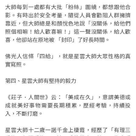
大師每到一處都有大批「粉絲」圍繞，都想跟他合
影。有時出於安全考量，隨從人員會勸阻人群擁擠
靠近，但大師總是和顏悅色地說「沒關係，給他們
照個相嘛！給人歡喜嘛！」這一聲沒關係，給人歡
喜，他卻站在原地被 「封印」了好長時間。
佛光人信條「四給」，就是星雲大師大眾性格的真
實寫照。
第四、星雲大師有堅持的毅力
《莊子．人間世》云：「美成在久」，意謂美德或
成就美好事物需要長期積累，歷經考驗，持續投
入，不斷打磨。
星雲大師十二歲一諾千金上棲霞，經歷了「有理三