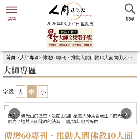
2026年08月07日 星期五
首頁
>
大師專區
>
傳燈60專刊．推動人間佛教10大面向①大師人格魅力——何以星雲 如是星雲
大師專區
大
中
小
字級
‹
›
圖說：佛光山的歷史，是開山祖師星雲大師用百歲生命的光焰，
照亮了這片人間佛教的法海。 圖/資料照片提供
傳燈60專刊．推動人間佛教10大面