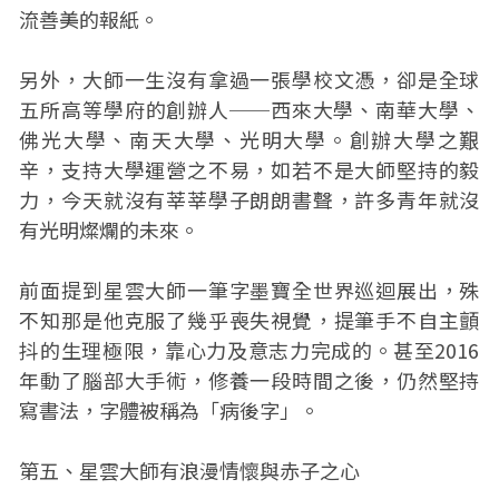
流善美的報紙。
另外，大師一生沒有拿過一張學校文憑，卻是全球
五所高等學府的創辦人──西來大學、南華大學、
佛光大學、南天大學、光明大學。創辦大學之艱
辛，支持大學運營之不易，如若不是大師堅持的毅
力，今天就沒有莘莘學子朗朗書聲，許多青年就沒
有光明燦爛的未來。
前面提到星雲大師一筆字墨寶全世界巡迴展出，殊
不知那是他克服了幾乎喪失視覺，提筆手不自主顫
抖的生理極限，靠心力及意志力完成的。甚至2016
年動了腦部大手術，修養一段時間之後，仍然堅持
寫書法，字體被稱為「病後字」。
第五、星雲大師有浪漫情懷與赤子之心