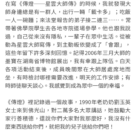
在寫《傳燈──星雲大師傳》的時候，我就發現大
師身邊總是有一群人，出行一輛「載卡多」；吃飯
一人一碗麵；來法堂報告的弟子接二連三……。常
帶著佛學院學生去各地寺院道場參學。他也跟我說
過，自己從來沒有隱私，一輩子在眾中生活。從被
動為星雲大師寫傳，到主動皈依變成了「會跟」，
這些年留下許多深刻回憶。記得2006年三月大師的
墨寶在湖南省博物館展出，我有幸跟上隊伍。白天
各項活動結束後，成員晚間聚在大師居處席地而
坐，有時檢討哪裡需要改進，明天的工作安排；有
時師徒聊天談心。我感覺到成為眾中一個的幸福。
《傳燈》裡記錄過一個故事，1990年老奶奶劉玉英
女士來到佛光山，對二萬多名大眾講話，她鼓勵大
家行善積德，還說你們大家對我那麼好，我沒有什
麼東西送給你們，就把我的兒子送給你們吧！