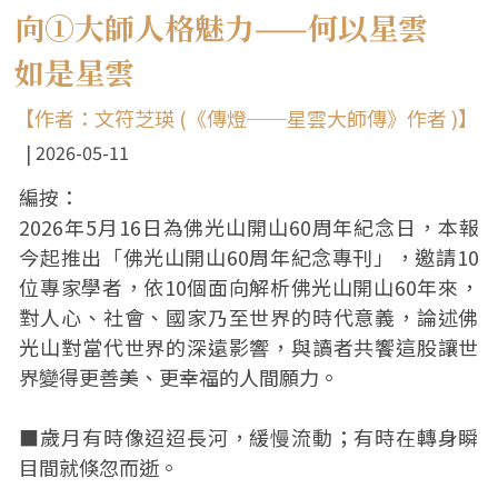
向①大師人格魅力——何以星雲
如是星雲
【作者：文符芝瑛 (《傳燈──星雲大師傳》作者 )】
2026-05-11
編按：
2026年5月16日為佛光山開山60周年紀念日，本報
今起推出「佛光山開山60周年紀念專刊」，邀請10
位專家學者，依10個面向解析佛光山開山60年來，
對人心、社會、國家乃至世界的時代意義，論述佛
光山對當代世界的深遠影響，與讀者共饗這股讓世
界變得更善美、更幸福的人間願力。
■歲月有時像迢迢長河，緩慢流動；有時在轉身瞬
目間就倏忽而逝。