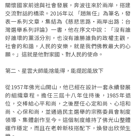
關懷國家前途與社會發展，奔波往來於兩岸，搭建
交流對話的橋梁。2016年以 「趙無任」為筆名，發
表一系列文章，集結為《慈悲思路‧兩岸出路：台
灣選舉系列評論》一書，他在序文中說：「沒有誰
好誰壞的黨派分別，也沒有誰勝誰負的政權主觀，
社會的和諧，人民的安樂，就是我們佛教最大的心
願。」這就是他對家國、對人民的使命。
第二、星雲大師能捨能得，能提起能放下
從1957年佛光山開山，他已經在設計一套永續發展
的組織章程。擔任三屆十八年住持後，1985年退
位，交棒給心平和尚，之後歷任心定和尚、心培和
尚、心保和尚，並通過民主選舉的宗務委員會制度
領導、集體創作至今。這個制度維持了佛光山整體
運作穩定，而且在老幹新枝搭配下，煥發出欣榮生