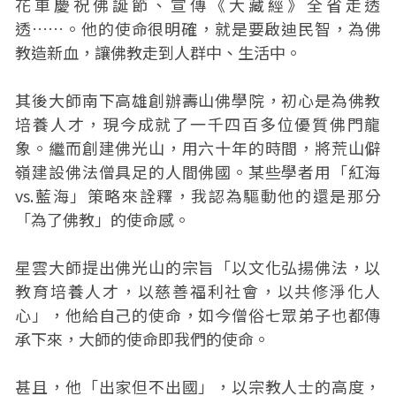
花車慶祝佛誕節、宣傳《大藏經》全省走透
透……。他的使命很明確，就是要啟迪民智，為佛
教造新血，讓佛教走到人群中、生活中。
其後大師南下高雄創辦壽山佛學院，初心是為佛教
培養人才，現今成就了一千四百多位優質佛門龍
象。繼而創建佛光山，用六十年的時間，將荒山僻
嶺建設佛法僧具足的人間佛國。某些學者用「紅海
vs.藍海」策略來詮釋，我認為驅動他的還是那分
「為了佛教」的使命感。
星雲大師提出佛光山的宗旨「以文化弘揚佛法，以
教育培養人才，以慈善福利社會，以共修淨化人
心」，他給自己的使命，如今僧俗七眾弟子也都傳
承下來，大師的使命即我們的使命。
甚且，他「出家但不出國」，以宗教人士的高度，