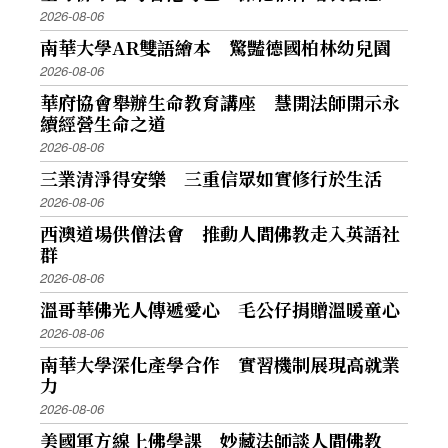
2026-08-06
南華大學AR雙語繪本 驚豔德國柏林幼兒園
2026-08-06
華府協會舉辦生命教育講座 慧開法師開示永
續經營生命之道
2026-08-06
三業清淨得安樂 三重信眾如實修行於生活
2026-08-06
西澳道場供僧法會 推動人間佛教走入英語社
群
2026-08-06
溫哥華佛光人傳遞愛心 毛公仔捐贈溫暖童心
2026-08-06
南華大學深化產學合作 實習機制展現高就業
力
2026-08-06
美國軍方線上佛學課 妙藏法師談人間佛教