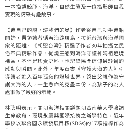
一本描述鯨豚、海洋、自然生態及一位攝影師自我
實現的精采有趣故事。
《造自己的船，環我們的島》作者從自己動手造船
開始，帶領讀者循著海路環島，拉近台灣與海洋國
家的距離。《朝聖台灣》精選了作者30年拍攝之民
俗祭典精彩作品，從燒王船到海洋守護神媽祖遶境
進香，不但是珍貴史料，也記錄民間信仰最珍貴的
感動與瞬間。此外，年度童書《守護大海的人》引
導讀者進入百年孤寂的燈塔世界，說出父親作為守
護大海的人，一生懸命的克盡本份，為孩子的為人
處事做了最好的示範。
林聰明表示，關切海洋相關議題切合南華大學強調
生命教育、環境永續與國際接軌之辦學特色，近年
學校以聯合國永續發展目標(SDGs)的17項指標作為