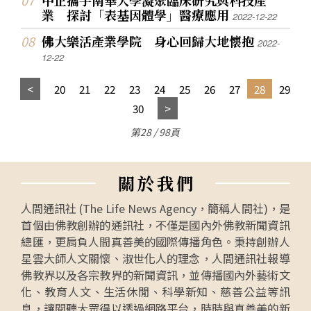
業 探討「表基因體學」醫療應用
2022-12-22
佛大樂活產業學院 身心回歸大地懷抱
2022-
12-22
20
21
22
23
24
25
26
27
28
29
30
第28 / 98頁
關
於
我
們
人間通訊社 (The Life News Agency，簡稱人間社)，是
首個由佛教創辦的通訊社，不僅是國內外佛教新聞資訊
總匯，更肩負人間真善美的國際傳播角色。秉持創辦人
星雲大師人文關懷、淑世化人的理念，人間通訊社報導
佛教界以及各宗教界的新聞資訊，並傳播國內外藝術文
化、教育人文、生活休閒、科學新知、慈善公益等訊
息，讓閱聽大眾得以透過網路平台，時時與真善美的新