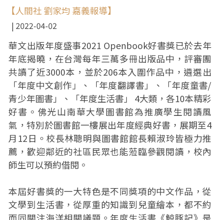
【人間社 劉家均 嘉義報導】
2022-04-02
華文出版年度盛事2021 Openbook好書獎已於去年
年底揭曉，在台灣每年三萬多冊出版品中，評審團
共讀了近3000本，並於206本入圍作品中，遴選出
「年度中文創作」、「年度翻譯書」、「年度童書/
青少年圖書」、「年度生活書」 4大類，各10本精彩
好書。佛光山南華大學圖書館為推廣學生閱讀風
氣，特別於圖書館一樓展出年度經典好書，展期至4
月12日。校長林聰明與圖書館館長賴淑玲皆極力推
薦，歡迎鄰近的社區民眾也能蒞臨參觀閱讀，校內
師生可以預約借閱。
本屆好書獎的一大特色是不同獎項的中文作品，從
文學到生活書，從厚重的知識到兒童繪本，都不約
而同關注海洋相關議題。年度生活書《鯨豚記》是