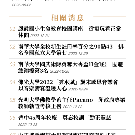
2026-08-06
相
關
消
息
鳳霞國小生命教育校園講座 從電玩看正當
休閒
2022-12-31
南華大學全校新生註冊率百分之90點43 排
名全國私立大學第七
2022-12-29
南華大學國武術隊勇奪大專盃11金1銀 團體
總錦標第3名
2022-12-28
佛光大學2022「雲水賦」歲末感恩音樂會
以音樂饗宴溫暖人心
2022-12-24
光明大學佛教學系主任Pacano 菲政府專業
教師執證考核上榜
2022-12-23
普中45周年校慶 莫忘校訓「勤正慧慈」
2022-12-23
中正攜手南華大學凝聚臨床研究與科技產