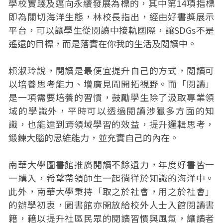
學校實踐及邁向永續發展為標的，其中第14項指標
即為關切海洋生態，林校長指出，經由好書獎展示
平台，可以讓學生從閱讀中接軌國際，讓SDGs不是
遙遠的目標，而是落實在你我的生活及閲讀中。
賴淑玲說，閱讀是最便宜提升自己的方式，閲讀可
以培養思考能力、增廣見聞開拓視野。而「閱讀」
是一項需要培養的習慣，鼓勵學生除了汲取專業領
域的學識外，平時可以透過閱讀涉獵多方面的知
識，也能達到跨領域學習的效益，提升邏輯思考，
鍛鍊大腦的思維能力，並充實自己的內在。
南華大學圖書館推廣閱讀不餘遺力，年度好書皆一
一購入，希望帶領師生一起徜徉於知識的海洋中。
此外，南華大學秉持「取之於社會，用之於社會」
的辦學初衷，圖書館亦開放給校外人士入館閱讀書
籍，藉以提升社區民眾的閱讀習慣與風氣，讓讀者