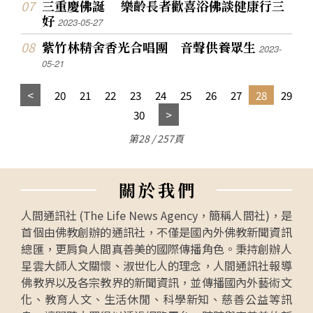
三重慶佛誕 樂齡長者歡喜浴佛談健康行三
好
2023-05-27
紫竹林精舍香光合唱團 音聲供養眾生
2023-
05-21
20
21
22
23
24
25
26
27
28
29
30
第28 / 257頁
關
於
我
們
人間通訊社 (The Life News Agency，簡稱人間社)，是
首個由佛教創辦的通訊社，不僅是國內外佛教新聞資訊
總匯，更肩負人間真善美的國際傳播角色。秉持創辦人
星雲大師人文關懷、淑世化人的理念，人間通訊社報導
佛教界以及各宗教界的新聞資訊，並傳播國內外藝術文
化、教育人文、生活休閒、科學新知、慈善公益等訊