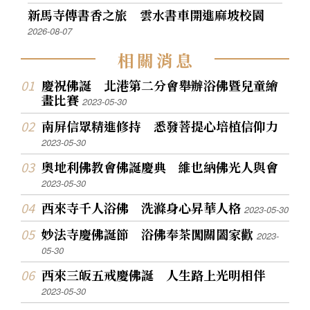
新馬寺傳書香之旅 雲水書車開進麻坡校園
2026-08-07
相
關
消
息
慶祝佛誕 北港第二分會舉辦浴佛暨兒童繪
畫比賽
2023-05-30
南屏信眾精進修持 悉發菩提心培植信仰力
2023-05-30
奧地利佛教會佛誕慶典 維也納佛光人與會
2023-05-30
西來寺千人浴佛 洗滌身心昇華人格
2023-05-30
妙法寺慶佛誕節 浴佛奉茶闖關闔家歡
2023-
05-30
西來三皈五戒慶佛誕 人生路上光明相伴
2023-05-30