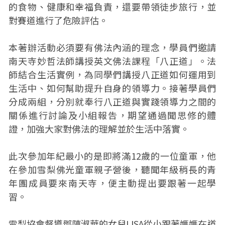
的食物、健康和幸福負責，還要帶領徒步旅行，並
對賽道進行了危險評估。
本著辦活動必須要有佛法內涵的理念，學員們邀請
南天寺妙哲法師講授英文佛法課程「八正道」。法
師結合生活實例，為同學們講授八正道如何運用到
生活中、如何幫助提升自身的領導力。接著學員們
分成兩組，分別就奉行八正道與實踐領導力之間的
關係進行討論及小組報告，期望通過聞思修的體
證，加強大家對佛法的理解並於生活中落實。
此次參加年紀最小的是即將滿12歲的一位童軍，他
在參加雪梨佛光童軍親子營後，聽聞年級稍長的青
年團成員要來南天寺，便主動提出要跟著一起學
習。
雪梨協會督導鄧陳淑華的女兒LISA從小跟著媽媽在道