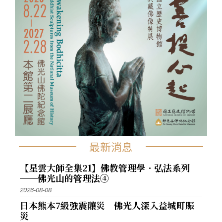
最新消息
【星雲大師全集21】佛教管理學．弘法系列
──佛光山的管理法④
2026-08-08
日本熊本7級強震釀災 佛光人深入益城町賑
災