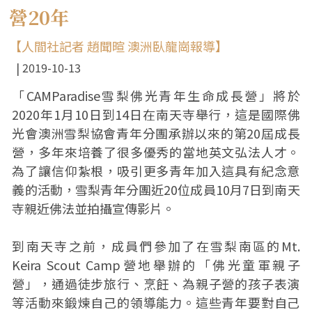
營20年
【人間社記者 趙聞暄 澳洲臥龍崗報導】
2019-10-13
「CAMParadise雪梨佛光青年生命成長營」將於
2020年1月10日到14日在南天寺舉行，這是國際佛
光會澳洲雪梨協會青年分團承辦以來的第20屆成長
營，多年來培養了很多優秀的當地英文弘法人才。
為了讓信仰紮根，吸引更多青年加入這具有紀念意
義的活動，雪梨青年分團近20位成員10月7日到南天
寺親近佛法並拍攝宣傳影片。
到南天寺之前，成員們參加了在雪梨南區的Mt.
Keira Scout Camp營地舉辦的「佛光童軍親子
營」，通過徒步旅行、烹飪、為親子營的孩子表演
等活動來鍛煉自己的領導能力。這些青年要對自己