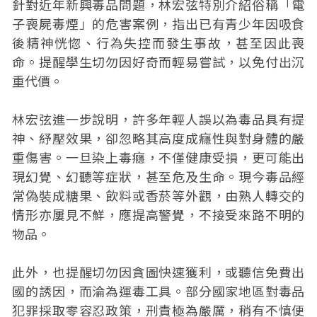
針對近年新興毒品問題，林宏弦特別介紹俗稱「電
子喪屍毒煙」的危害案例，指出已有青少年因吸食
後精神恍惚、行為失控而發生事故，甚至因此喪
命。提醒學生切勿因好奇而輕易嘗試，以免付出沉
重代價。
林宏弦進一步說明，許多年輕人誤以為毒品具有提
神、紓壓效果，卻忽略其高度成癮性與對身體的嚴
重傷害。一旦染上毒癮，不僅健康受損，更可能出
現幻覺、幻聽等症狀，甚至危及生命。現今毒品經
常偽裝成糖果、飲料或香菸等外觀，由熟人轉交的
情形亦屢見不鮮，應提高警覺，不接受來路不明的
物品。
此外，也提醒切勿因貪圖快速獲利，或聽信免費出
國的誘因，而淪為運毒工具。部分國家地區對毒品
犯罪採取零容忍政策，刑責極為嚴厲，稍有不慎便