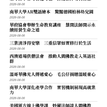
2026-08-06
南華大學AR雙語繪本 驚豔德國柏林幼兒園
2026-08-06
華府協會舉辦生命教育講座 慧開法師開示永
續經營生命之道
2026-08-06
三業清淨得安樂 三重信眾如實修行於生活
2026-08-06
西澳道場供僧法會 推動人間佛教走入英語社
群
2026-08-06
溫哥華佛光人傳遞愛心 毛公仔捐贈溫暖童心
2026-08-06
南華大學深化產學合作 實習機制展現高就業
力
2026-08-06
美國軍方線上佛學課 妙藏法師談人間佛教