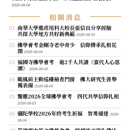
2026-08-06
相
關
消
息
南華大學邀虎尾科大校長張信良分享經驗
共探大學地方共好新典範
2026-08-03
佛學會考金剛寺老中青少 信仰傳承扎根花
開
2026-08-04
福國寺佛學會考 逾2千人共讀《當代人心思
潮》
2026-08-05
颱風前主動巡樓檢查門窗 佛大研究生善舉
獲表揚
2026-08-04
響應2026全球佛學會考 四代共學信仰扎根
2026-08-03
彌陀學校2026年終考生祈福 智勇通達
2026-
08-04