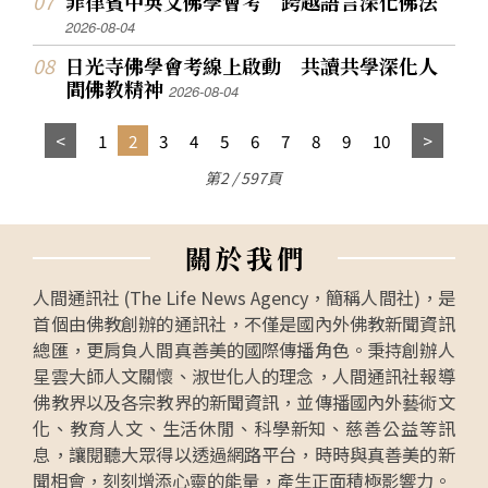
菲律賓中英文佛學會考 跨越語言深化佛法
2026-08-04
日光寺佛學會考線上啟動 共讀共學深化人
間佛教精神
2026-08-04
1
2
3
4
5
6
7
8
9
10
第2 / 597頁
關
於
我
們
人間通訊社 (The Life News Agency，簡稱人間社)，是
首個由佛教創辦的通訊社，不僅是國內外佛教新聞資訊
總匯，更肩負人間真善美的國際傳播角色。秉持創辦人
星雲大師人文關懷、淑世化人的理念，人間通訊社報導
佛教界以及各宗教界的新聞資訊，並傳播國內外藝術文
化、教育人文、生活休閒、科學新知、慈善公益等訊
息，讓閱聽大眾得以透過網路平台，時時與真善美的新
聞相會，刻刻增添心靈的能量，產生正面積極影響力。