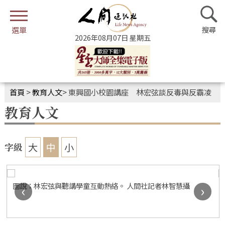
2026年08月07日 星期五
首頁
>
教育人文
>
東興國小校園講座 林宏弦談反毒與反霸凌
教育人文
大
中
小
字級
圖說：林宏弦與聽講學童互動熱絡。 人間社記者林智慧攝
‹
›
人