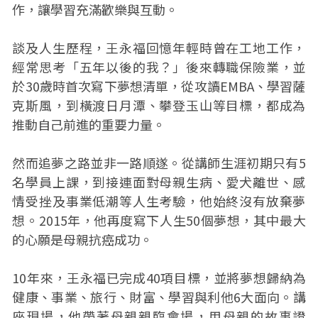
作，讓學習充滿歡樂與互動。
談及人生歷程，王永福回憶年輕時曾在工地工作，
經常思考「五年以後的我？」後來轉職保險業，並
於30歲時首次寫下夢想清單，從攻讀EMBA、學習薩
克斯風，到橫渡日月潭、攀登玉山等目標，都成為
推動自己前進的重要力量。
然而追夢之路並非一路順遂。從講師生涯初期只有5
名學員上課，到接連面對母親生病、愛犬離世、感
情受挫及事業低潮等人生考驗，他始終沒有放棄夢
想。2015年，他再度寫下人生50個夢想，其中最大
的心願是母親抗癌成功。
10年來，王永福已完成40項目標，並將夢想歸納為
健康、事業、旅行、財富、學習與利他6大面向。講
座現場，他帶著母親親臨會場，用母親的故事證