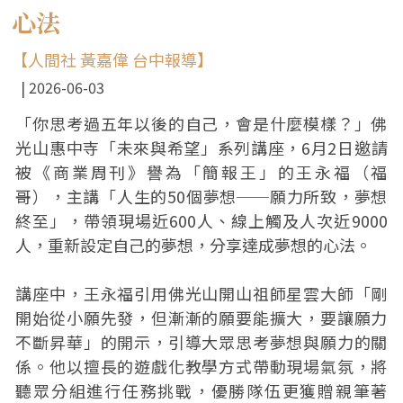
心法
【人間社 黃嘉偉 台中報導】
2026-06-03
「你思考過五年以後的自己，會是什麼模樣？」佛
光山惠中寺「未來與希望」系列講座，6月2日邀請
被《商業周刊》譽為「簡報王」的王永福（福
哥），主講「人生的50個夢想──願力所致，夢想
終至」，帶領現場近600人、線上觸及人次近9000
人，重新設定自己的夢想，分享達成夢想的心法。
講座中，王永福引用佛光山開山祖師星雲大師「剛
開始從小願先發，但漸漸的願要能擴大，要讓願力
不斷昇華」的開示，引導大眾思考夢想與願力的關
係。他以擅長的遊戲化教學方式帶動現場氣氛，將
聽眾分組進行任務挑戰，優勝隊伍更獲贈親筆著