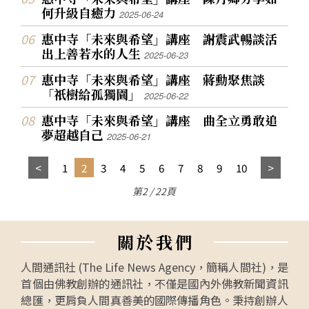
何升級自癒力
2025-06-24
惠中寺「未來與希望」講座 謝震武暢談活
出上善若水的人生
2025-06-23
惠中寺「未來與希望」講座 蔣勳聚焦談
「祇樹給孤獨園」
2025-06-22
惠中寺「未來與希望」講座 曲全立勇敢追
夢超越自己
2025-06-21
1
2
3
4
5
6
7
8
9
10
第2 / 22頁
關
於
我
們
人間通訊社 (The Life News Agency，簡稱人間社)，是
首個由佛教創辦的通訊社，不僅是國內外佛教新聞資訊
總匯，更肩負人間真善美的國際傳播角色。秉持創辦人