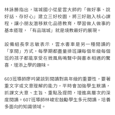
林詠勝指出，瑞城國小從星雲大師的「做好事、說
好話、存好心」建立三好校園，將三好融入核心課
程，讓小朋友潛移默化品德教育，學習做人做事的
基本道理，「有品瑞城」就是境教最好的展現。
設備組長李志敏表示，雲水書車是另一種閱讀的
「享閱」方式，每學期都盡量排班讓每個年級每個
班的孩子都能享受在微風鳥鳴聲中與書本相遇的驚
喜，增添上學的趣味。
603班導師廖吟黛談到閱讀對高年級的重要性，要著
重文字或文意理解的能力，平時會加強學生默讀，
抓課文大意、主旨、重點及提問，增進高層次的深
度閱讀。607班導師林峻宏鼓勵學生多元閱讀，培養
多面向的知識領域。