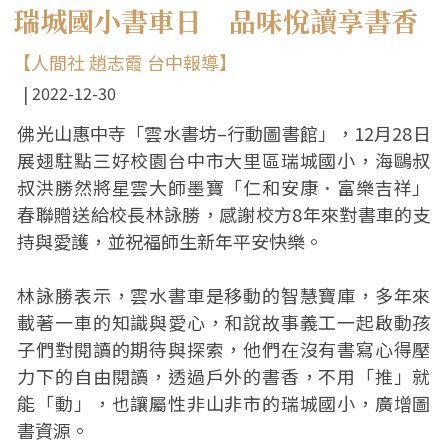
瑞城國小書車日 品味悅讀享書香
【人間社 趙志霞 台中報導】
2022-12-30
佛光山惠中寺「雲水書坊–行動圖書館」，12月28日
展翅駐點三好校園台中市大里區瑞城國小，海鷗叔
叔洪勝然將星雲大師墨寶「仁和安康．富樂吉祥」
春聯贈送給校長林詠勝，感謝校方8年來對書車的支
持與愛護，並祝福師生新年平安快樂。
林詠勝表示，雲水書車是移動的智慧寶庫，多年來
載著一車的知識與愛心，和說故事義工一起啟動孩
子們對閱讀的期待與探索，他們在沒有書寫心得壓
力下的自由閱讀，透過戶外的書香，不用「推」就
能「動」，也讓屬性非山非市的瑞城國小，廣增圖
書資源。