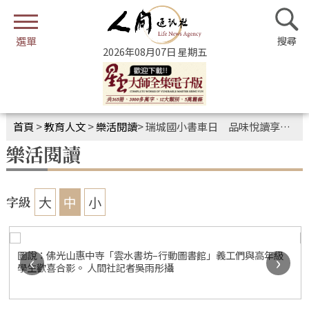
2026年08月07日 星期五
首頁
>
教育人文
>
樂活閱讀
>
瑞城國小書車日 品味悅讀享書香
樂活閱讀
大
中
小
字級
圖說：佛光山惠中寺「雲水書坊–行動圖書館」義工們與高年級
‹
›
學生歡喜合影。 人間社記者吳雨彤攝