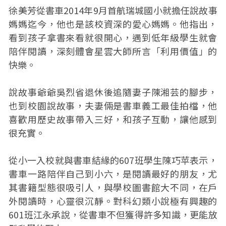
徐美芳從書車2014年9月首航瑞城國小就擔任說故事
媽媽迄今，他也是該校資深的愛心媽媽。他指出，
看到孩子拿書來看就很開心，遇到低年級學生就會
陪伴閱讀，深刻體會星雲大師所言「利用價值」的
快樂。
說故事爺爺吳烈省退休後追隨妻子陳湘芸的腳步，
也到校園說故事，夫妻倆是書車義工最佳拍檔，他
喜歡用歷史故事帶入三好，和孩子互動，讓他感到
很充實。
從小一入校就與書車結緣的607班學生陳巧苹表示，
書車一路陪伴自己到小六，是閱讀最好的朋友，尤
其書籍型態很吸引人，與學校圖書館大不同，在戶
外閱讀時，心靈很沉靜。對科幻類小說極有興趣的
601班江永承說，從書車不但獲得許多知識，更能放