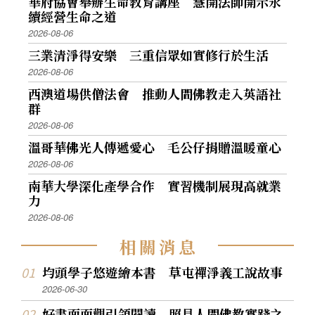
華府協會舉辦生命教育講座 慧開法師開示永
續經營生命之道
2026-08-06
三業清淨得安樂 三重信眾如實修行於生活
2026-08-06
西澳道場供僧法會 推動人間佛教走入英語社
群
2026-08-06
溫哥華佛光人傳遞愛心 毛公仔捐贈溫暖童心
2026-08-06
南華大學深化產學合作 實習機制展現高就業
力
2026-08-06
相
關
消
息
均頭學子悠遊繪本書 草屯禪淨義工說故事
2026-06-30
好書面面觀引領閱讀 照見人間佛教實踐之