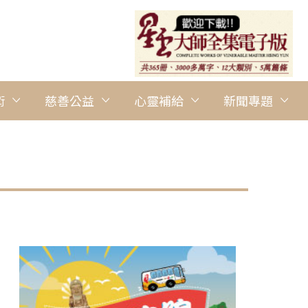
術
慈善公益
心靈補給
新聞專題
圖說：南華大學榮譽教授暨佛光山寺副住持慧開法師主講生死學工