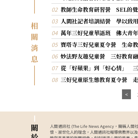
教師生命教育研習營 SEL的
人間社記者培訓結營 學以致
相
萬年三好兒童華語班 佛大青
關
寶塔寺三好兒童夏令營 生命
消
妙法野友趣兒童營 三好教育
息
從「好蘋果」到「好心情」 三
三好兒童原生態教育夏令營 
關
人間通訊社 (The Life News Age
懷、淑世化人的理念，人間通訊社報導佛教界以及
於
時與真善美的新聞相會，刻刻增添心靈的能量，產