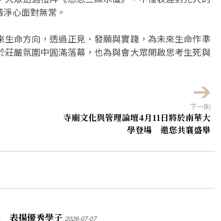
清淨心面對無常。
來生命方向，透過正見、發願與實踐，為未來生命作準
於莊嚴氛圍中圓滿落幕，也為與會大眾開啟思考生死與
下一則
寺廟文化與管理論壇4月11日將於南華大
學登場 邀您共襄盛舉
禮 表揚優秀學子
2026-07-07