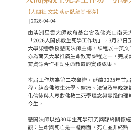
【人間社 文慧 澳洲臥龍崗報導】
2026-04-04
由澳洲星雲大師教育基金會及佛光山南天
「2026人間佛教生死學工作坊」，3月27
大學榮譽教授慧開法師主講，課程以中英文
亦為南天大學推廣生命教育課程之一，完成
育資源合作推動生命教育的實踐成果。
本屆工作坊為第二次舉辦，延續2025年
程，結合佛教生死學、醫療、法律及早晚課
化信徒與大眾對佛教生死學理念與實踐的理
今生。
慧開法師以逾30年生死學研究與臨終關懷
觀：生命與死亡是一體兩面，死亡並非終點