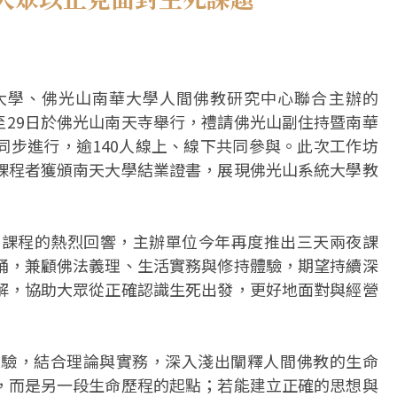
大學、佛光山南華大學人間佛教研究中心聯合主辦的
日至29日於佛光山南天寺舉行，禮請佛光山副住持暨南華
同步進行，逾140人線上、線下共同參與。此次工作坊
課程者獲頒南天大學結業證書，展現佛光山系統大學教
首屆課程的熱烈回響，主辦單位今年再度推出三天兩夜課
誦，兼顧佛法義理、生活實務與修持體驗，期望持續深
解，協助大眾從正確認識生死出發，更好地面對與經營
經驗，結合理論與實務，深入淺出闡釋人間佛教的生命
，而是另一段生命歷程的起點；若能建立正確的思想與