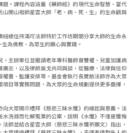
課題。課程內容涵蓋《藥師經》的現代生命智慧、當代
光山開山祖師星雲大師「老、病、死、生」的生命觀與
澳紐總住持滿可法師特於工作坊期間分享大師的生命永
一生為佛教、為眾生的願心與實踐。
況，主辦單位並邀請老年專科醫師曾雙權、兒童加護病
曾廣志，以及律師吳戈共同與談，從醫療、法律與信仰
授權書、監護安排等。基金會執行長覺舫法師亦為大眾
懷項目等實務問題，為大眾的生命規劃提供更多選擇，
亦向大眾開示禮拜《慈悲三昧水懺》的緣起與意義。法
法水洗滌而化解冤業的公案，說明《水懺》不僅是懺悔
。法師並結合星雲大師〈慈悲三昧水懺祈願文〉指出，
。大眾透過禮拜《慈悲三昧水懺》，不僅表達對先人的