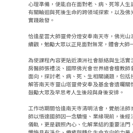
心理準備，便能自在面對老、病、死等人生
有關輪迴與死後生命的跨領域探索，以及佛
實踐啟發。
恰逢星雲大師靈骨分燈安奉南天寺，佛光山
續觀，勉勵大眾以正見面對無常，體會大師
為使課程內容更貼近澳洲社會脈絡與生活實
房醫師張禮淡、國際佛光會世界總會檀教師
面向，探討老、病、死、生相關議題，包括
解答南天寺靈山塔靈骨安奉及基金會遺囑關
鼓勵大眾及早思考人生後段與身後安排。
工作坊期間恰逢南天寺清明法會，覺舫法師
師以悟達國師因一念驕慢、業緣現前，後經
儀軌，更是觀照內心、化解業結的重要法門
懺悔具有淨化、療癒與轉化生命方向的力量