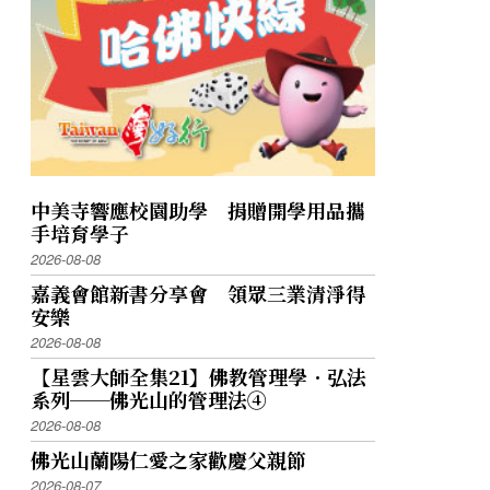
中美寺響應校園助學 捐贈開學用品攜
手培育學子
2026-08-08
嘉義會館新書分享會 領眾三業清淨得
安樂
2026-08-08
【星雲大師全集21】佛教管理學．弘法
系列──佛光山的管理法④
2026-08-08
佛光山蘭陽仁愛之家歡慶父親節
2026-08-07