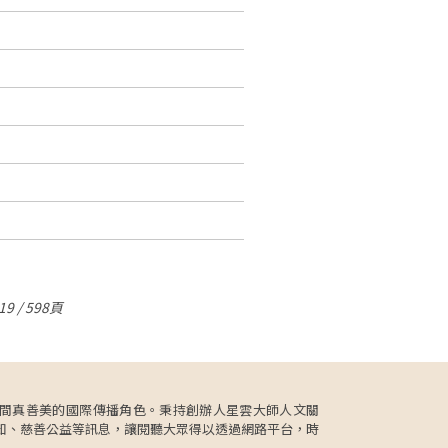
9 / 598頁
更肩負人間真善美的國際傳播角色。秉持創辦人星雲大師人文關
知、慈善公益等訊息，讓閱聽大眾得以透過網路平台，時