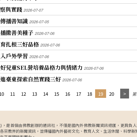
覺察與實踐
2026-07-07
用傳播善知識
2026-07-05
年播撒善美種子
2026-07-06
教育扎根三好品格
2026-07-06
融入戶外學習
2026-07-06
好兒童SEL營培養品格力與情緒力
2026-07-06
走進臺東探索自然實踐三好
2026-07-06
10
11
12
13
14
15
16
17
18
19
20
第1
ncy，簡稱人間社)，是首個由佛教創辦的通訊社，不僅是國內外佛教新聞資訊總匯，
各宗教界的新聞資訊，並傳播國內外藝術文化、教育人文、生活休閒、科學新
生正面積極影響力。