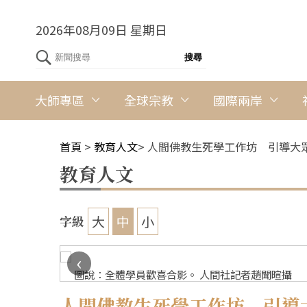
2026年08月09日 星期日
大師專區
全球宗教
國際兩岸
首頁
>
教育人文
>
人間佛教生死學工作坊 引導大
教育人文
大
中
小
字級
‹
圖說：全體學員歡喜合影。 人間社記者趙聞暄攝
人間佛教生死學工作坊 引導