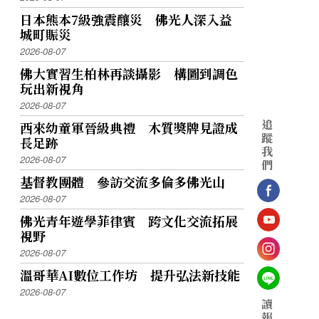
日本熊本7級強震釀災 佛光人深入益
城町賑災
2026-08-07
佛大實習生柏林再談攝影 構圖到調色
玩出新視角
2026-08-07
追
西來幼童軍晉級典禮 木質獎牌見證成
蹤
長足跡
我
2026-08-07
們
基督教團體 參訪交流多倫多佛光山
2026-08-07
佛光青年遊學菲律賓 跨文化交流拓展
視野
2026-08-07
溫哥華AI數位工作坊 提升弘法新技能
2026-08-07
讀
報