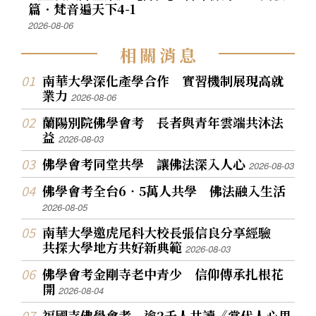
篇．梵音遍天下4-1
2026-08-06
相
關
消
息
南華大學深化產學合作 實習機制展現高就
業力
2026-08-06
蘭陽別院佛學會考 長者與青年雲端共沐法
益
2026-08-03
佛學會考同堂共學 讓佛法深入人心
2026-08-03
佛學會考全台6‧5萬人共學 佛法融入生活
2026-08-05
南華大學邀虎尾科大校長張信良分享經驗
共探大學地方共好新典範
2026-08-03
佛學會考金剛寺老中青少 信仰傳承扎根花
開
2026-08-04
福國寺佛學會考 逾2千人共讀《當代人心思