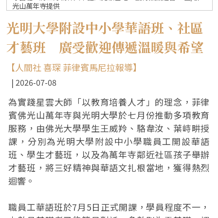
光山萬年寺提供
光明大學附設中小學華語班、社區
才藝班 廣受歡迎傳遞溫暖與希望
【人間社 喜琛 菲律賓馬尼拉報導】
2026-07-08
為實踐星雲大師「以教育培養人才」的理念，菲律
賓佛光山萬年寺與光明大學於七月份推動多項教育
服務，由佛光大學學生王威羚、駱韋汝、葉峙畊授
課，分別為光明大學附設中小學職員工開設華語
班、學生才藝班，以及為萬年寺鄰近社區孩子舉辦
才藝班，將三好精神與華語文扎根當地，獲得熱烈
迴響。
職員工華語班於7月5日正式開課，學員程度不一，