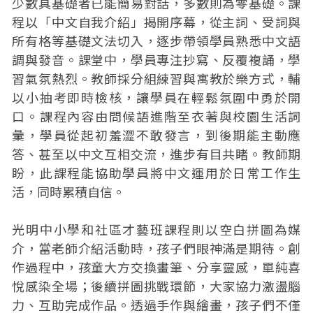
少數具基礎者已能簡易對話，多數則為零基礎。課
程以「中文自我介紹」揭開序幕，從主詞、受詞與
所有格等基礎文法切入，逐步帶領學員熟悉中文語
調與發音。課堂中，學員專注抄寫、反覆複誦，學
習氣氛熱烈。教師採分組練習與寓教於樂方式，輔
以小抽考即時檢核，讓學員在輕鬆氛圍中勇於開
口。課程內容由問候語進階至衣著與校園生活詞
彙，學員從起初羞澀不敢發言，到後期能主動應
答、甚至以中文互相交流，進步有目共睹。教師期
盼，此課程能協助學員將中文運用於日常工作生
活，同時累積自信。
光明中小學和社區才藝班課程則以空白拼圖為媒
介，當老師介紹活動時，孩子們眼神滿是期待。創
作過程中，孩童大方交換畫筆、分享靈感，單純喜
悅感染全場；後續拼圖挑戰環節，大家協力激盪腦
力、互助完成作品。透過手作與繪畫，孩子們不僅