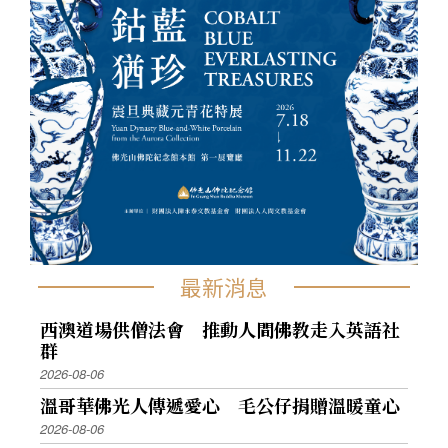
最新消息
西澳道場供僧法會 推動人間佛教走入英語社
群
2026-08-06
溫哥華佛光人傳遞愛心 毛公仔捐贈溫暖童心
2026-08-06