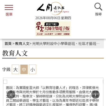
2026年08月06日 星期四
首頁
>
教育人文
>
光明大學附設中小學華語班、社區才藝班 廣受歡迎傳遞溫暖與希望
教育人文
大
中
小
字級
圖說：為實踐星雲大師「以教育培養人才」的理念，菲律賓佛光
山萬年寺與光明大學於七月份推動多項教育服務，由佛光大學學
‹
›
生王威羚、駱韋汝、葉峙畊授課，分別為光明大學附設中小學職
員工開設華語班、學生才藝班，以及為萬年寺鄰近社區孩子舉辦
才藝班，將三好精神與華語文扎根當地，獲得熱烈迴響。 圖/佛