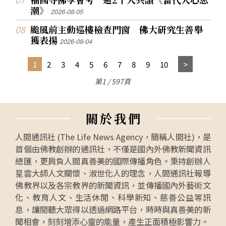
潮》
2026-08-05
颱風前主動巡樓檢查門窗 佛大研究生善舉
獲表揚
2026-08-04
1
2
3
4
5
6
7
8
9
10
第1 / 597頁
關
於
我
們
人間通訊社 (The Life News Agency，簡稱人間社)，是
首個由佛教創辦的通訊社，不僅是國內外佛教新聞資訊
總匯，更肩負人間真善美的國際傳播角色。秉持創辦人
星雲大師人文關懷、淑世化人的理念，人間通訊社報導
佛教界以及各宗教界的新聞資訊，並傳播國內外藝術文
化、教育人文、生活休閒、科學新知、慈善公益等訊
息，讓閱聽大眾得以透過網路平台，時時與真善美的新
聞相會，刻刻增添心靈的能量，產生正面積極影響力。