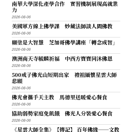
南華大學深化產學合作 實習機制展現高就業
力
2026-08-06
美國軍方線上佛學課 妙藏法師談人間佛教
2026-08-06
糊塗是大智慧 芝加哥佛學講座「轉念成智」
2026-08-06
澳洲南天寺毓麟祈福 中西方寶寶同沐佛恩
2026-08-06
500戒子佛光山短期出家 禮祖緬懷星雲大師
悲願
2026-08-06
佛光會攜手天主教 馬德里送暖愛心餐食
2026-08-06
協助弱勢家庭免飢餓 佛光人分裝愛心餐食
2026-08-06
《星雲大師全集》【傳記】 百年佛緣──文教