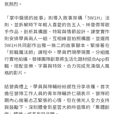
氛熱烈。
「掌中鏡頭的故事」則導入敘事架構「5W1H」法
則，並拆解時下年輕人喜愛的告五人、林俊傑等歌
手作品，剖析其構圖、特寫與情節設計。課堂實作
則安排學員兩人一組，互相練習拍照構圖，並運用
5W1H共同創作出獨一無二的故事腳本。緊接著在
「剪輯魔法師」課程中，學員們現學現賣，分組進
行實地拍攝，發揮團隊創意將生活化題材結合App剪
輯，搭配音樂、字幕與特效，合力完成充滿個人風
格的影片。
結營典禮上，學員與隊輔紛紛感性分享收穫。首次
擔任營隊工作人員的青年隊輔許仁碩表示，營隊初
期內心揣著忐忑緊張的心情，但在佛光人全力支持
與鼓勵下，深刻體會到星雲大師所倡導的「集體創
作」精神，成長有目共睹。