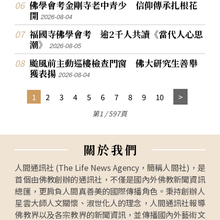
佛學會考金剛寺老中青少 信仰傳承扎根花
開
2026-08-04
福國寺佛學會考 逾2千人共讀《當代人心思
潮》
2026-08-05
颱風前主動巡樓檢查門窗 佛大研究生善舉
獲表揚
2026-08-04
1
2
3
4
5
6
7
8
9
10
第1 / 597頁
關
於
我
們
人間通訊社 (The Life News Agency，簡稱人間社)，是
首個由佛教創辦的通訊社，不僅是國內外佛教新聞資訊
總匯，更肩負人間真善美的國際傳播角色。秉持創辦人
星雲大師人文關懷、淑世化人的理念，人間通訊社報導
佛教界以及各宗教界的新聞資訊，並傳播國內外藝術文