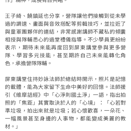
王子綺、饒鎮延也分享，營隊讓他們接觸到從未學
過的調速、畫面與音效搭配等剪輯技巧，並拉近了
與童軍團夥伴的連結，非常感謝講師不藏私的傾囊
相授與隊輔悉心的過堂禮儀指導。不少學員更紛紛
表示，期待未來能再度回到屏東講堂參與更多營
隊、學習多元技能，甚至期許自己未來能轉化角
色，承擔營隊隊輔。
屏東講堂住持妙詠法師於總結時開示，照片是記憶
的載體，能為大家留下生命中美好的回憶。法師援
引《維摩詰經》中「心淨則國土淨」一語，指出拍
照的「焦距」其實取決於人的「心境」：「心若對
準垃圾，拍出來就是垃圾；若心懷歡喜，一朵花、
一幅風景甚至身邊的人事物，都能變成美麗的教
材。」