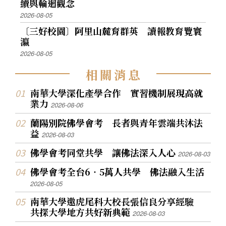
續與輪迴觀念
2026-08-05
〔三好校園〕阿里山麓育群英 讀報教育覽寰
瀛
2026-08-05
相
關
消
息
南華大學深化產學合作 實習機制展現高就
業力
2026-08-06
蘭陽別院佛學會考 長者與青年雲端共沐法
益
2026-08-03
佛學會考同堂共學 讓佛法深入人心
2026-08-03
佛學會考全台6‧5萬人共學 佛法融入生活
2026-08-05
南華大學邀虎尾科大校長張信良分享經驗
共探大學地方共好新典範
2026-08-03