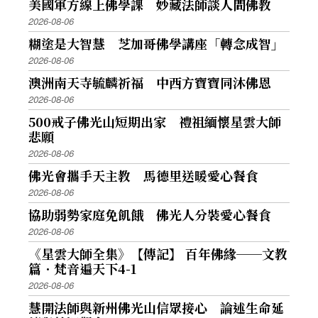
美國軍方線上佛學課 妙藏法師談人間佛教
2026-08-06
糊塗是大智慧 芝加哥佛學講座「轉念成智」
2026-08-06
澳洲南天寺毓麟祈福 中西方寶寶同沐佛恩
2026-08-06
500戒子佛光山短期出家 禮祖緬懷星雲大師
悲願
2026-08-06
佛光會攜手天主教 馬德里送暖愛心餐食
2026-08-06
協助弱勢家庭免飢餓 佛光人分裝愛心餐食
2026-08-06
《星雲大師全集》【傳記】 百年佛緣──文教
篇．梵音遍天下4-1
2026-08-06
慧開法師與新州佛光山信眾接心 論述生命延