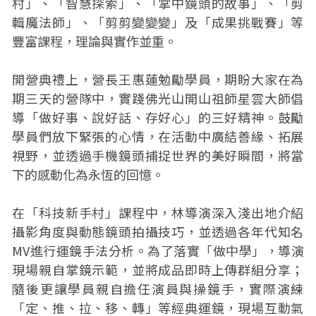
村」、「智慧探索」、「掌中鏡頭的故事」、「剪
輯魔法師」、「剪剪變變變」及「成果挑戰賽」等
豐富課程，理論與實作並重。
開營典禮上，營長王惠蓮勉勵學員，期盼大家在為
期三天的營隊中，實踐佛光山開山祖師星雲大師倡
導「做好事、說好話、存好心」的三好精神。鼓勵
學員們放下緊張的心情，在活動中廣結善緣、拓展
視野，並透過手機鏡頭捕捉世界的美好瞬間，將當
下的感動化為永恆的回憶。
在「科技新手村」課程中，林導演深入淺出地介紹
攝影角度與動態鏡頭拍攝技巧，並透過各年代知名
MV進行運鏡手法分析。為了落實「做中學」，導演
現場親自掌鏡示範，並將成品即時上傳群組分享；
隨後更讓學員親自擔任演員與操鏡手，實際演練
「定、推、拉、移、轉」等經典運鏡，現場互動氣