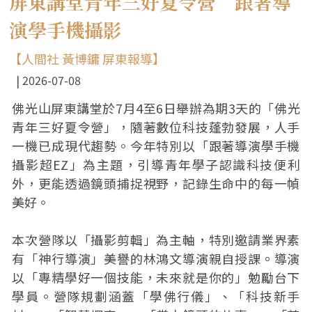
屏東講堂青年三好夏令營 跟著導
演學手機攝影
【人間社 黃博鏞 屏東報導】
2026-07-08
佛光山屏東講堂於7月4至6日舉辦為期3天的「佛光
青年三好夏令營」，隨著數位科技蓬勃發展，人手
一機已成現代趨勢。今年特別以「跟著導演學手機
攝影超EZ」為主題，引導青年學子認識科技便利
外，更能透過鏡頭捕捉視野，記錄生命中的每一幀
美好。
本次營隊以「攝影剪輯」為主軸，特別邀請業界素
有「神行導演」美譽的林鴻文導演親自授課。導演
以「專精學好一個技能，未來就是你的」勉勵台下
學員。營隊規劃涵蓋「學佛行儀」、「科技新手