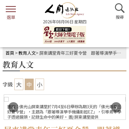
2026年08月06日 星期四
首頁
>
教育人文
>
屏東講堂青年三好夏令營 跟著導演學手機攝影
教育人文
大
中
小
字級
‹
›
圖說：佛光山屏東講堂於7月4至6日舉辦為期3天的「佛光青年三
好夏令營」，主題為「跟著導演學手機攝影超EZ」，引導青年學
子透過鏡頭，記錄生命中的美好。 圖/屏東講堂提供