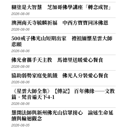
糊塗是大智慧 芝加哥佛學講座「轉念成智」
2026-08-06
澳洲南天寺毓麟祈福 中西方寶寶同沐佛恩
2026-08-06
500戒子佛光山短期出家 禮祖緬懷星雲大師
悲願
2026-08-06
佛光會攜手天主教 馬德里送暖愛心餐食
2026-08-06
協助弱勢家庭免飢餓 佛光人分裝愛心餐食
2026-08-06
《星雲大師全集》【傳記】 百年佛緣──文教
篇．梵音遍天下4-1
2026-08-06
慧開法師與新州佛光山信眾接心 論述生命延
續與輪迴觀念
2026-08-05