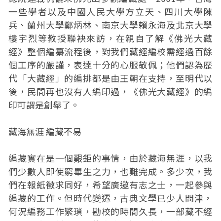
一些學者以及中國人民大學方立天、四川大學陳
兵、蘭州大學鄭炳林、南京大學賴永海及北京大學
樓宇烈等教授聯袂來訪，在親自了解《佛光大藏
經》整個編纂流程後，對我們藏經編校需經過百餘
個工序的嚴謹，表達十分的心服敬佩；他們認為歷
代「大藏經」的編排都是由王朝在支持，至明代以
後，民間再也沒有人編印過，《佛光大藏經》的編
印可謂是創舉了。
藏海無涯 編藏不易
編藏實在是一個艱鉅的事情，由於藏海無涯，以我
們少數人即使窮畢生之力，也難完成。多少次，我
們在報紙徵求同好，希望廣邀有志之士，一起參與
編藏的工作。但時代變遷，古典文學已少人問津，
何況編務工作繁瑣，勘校的時間久長，一部藏不經