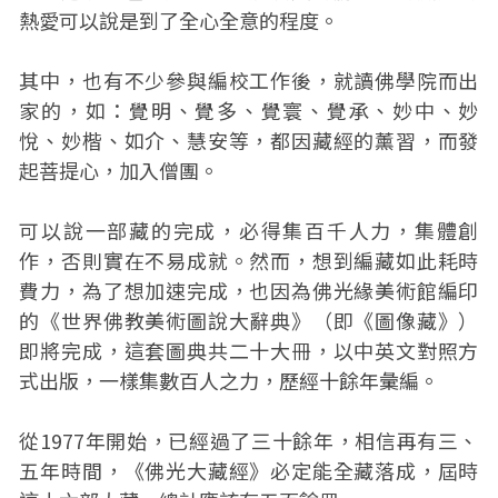
熱愛可以說是到了全心全意的程度。
其中，也有不少參與編校工作後，就讀佛學院而出
家的，如：覺明、覺多、覺寰、覺承、妙中、妙
悅、妙楷、如介、慧安等，都因藏經的薰習，而發
起菩提心，加入僧團。
可以說一部藏的完成，必得集百千人力，集體創
作，否則實在不易成就。然而，想到編藏如此耗時
費力，為了想加速完成，也因為佛光緣美術館編印
的《世界佛教美術圖說大辭典》（即《圖像藏》）
即將完成，這套圖典共二十大冊，以中英文對照方
式出版，一樣集數百人之力，歷經十餘年彙編。
從1977年開始，已經過了三十餘年，相信再有三、
五年時間，《佛光大藏經》必定能全藏落成，屆時