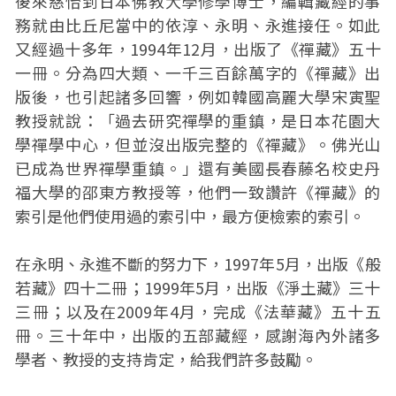
後來慈怡到日本佛教大學修學博士，編輯藏經的事
務就由比丘尼當中的依淳、永明、永進接任。如此
又經過十多年，1994年12月，出版了《禪藏》五十
一冊。分為四大類、一千三百餘萬字的《禪藏》出
版後，也引起諸多回響，例如韓國高麗大學宋寅聖
教授就說：「過去研究禪學的重鎮，是日本花園大
學禪學中心，但並沒出版完整的《禪藏》。佛光山
已成為世界禪學重鎮。」還有美國長春藤名校史丹
福大學的邵東方教授等，他們一致讚許《禪藏》的
索引是他們使用過的索引中，最方便檢索的索引。
在永明、永進不斷的努力下，1997年5月，出版《般
若藏》四十二冊；1999年5月，出版《淨土藏》三十
三冊；以及在2009年4月，完成《法華藏》五十五
冊。三十年中，出版的五部藏經，感謝海內外諸多
學者、教授的支持肯定，給我們許多鼓勵。