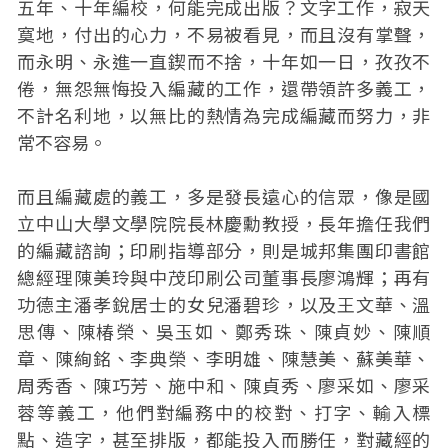
五年、十年編校，何能完成出版？文字工作，寂天
寞地，付出的心力，不易被看見，而且沒有掌聲，
而永明、永進一直鍥而不捨，十年如一日，孜孜不
倦，無怨無悔投入編藏的工作，還帶領許多義工，
不計名利地，以無比的熱情為完成編藏而努力，非
常不容易。
而且編藏處的義工，多是發長遠心的信眾，像是國
立中山大學文學院院長林慶勳教授，長年擔任我們
的編藏諮詢；印刷指導部分，則是城邦集團印書館
總經理陳美玲與中茂印刷公司董事長廖鴻輝；再有
功德主潘孝銳居士的女兒潘碧珍，以及王文華、溫
思傳、陳椿榮、吳玉如、鄭秀珠、陳貞妙、陳順
章、陳絢銘、李典榮、李明雄、陳慧美、蘇美華、
周秀香、陳巧芳、施中和、陳貞秀、廖采如、廖采
蓉等義工，他們對編務中的校對、打字、輸入標
點、造字，甚至排版，都能投入而勝任，對藏經的