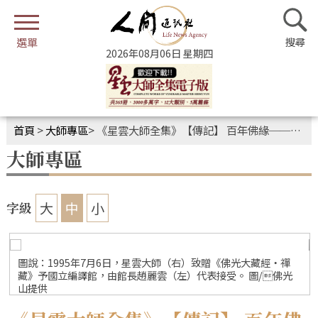
2026年08月06日 星期四
首頁
>
大師專區
>
《星雲大師全集》【傳記】 百年佛緣──文教篇．我「編藏」的因緣6-4
大師專區
大
中
小
字級
圖說：1995年7月6日，星雲大師（右）致贈《佛光大藏經‧禪
藏》予國立編譯館，由館長趙麗雲（左）代表接受。 圖/佛光
山提供