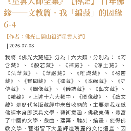
《星雲大師全集》【傳記】 百年佛
緣──文教篇．我「編藏」的因緣
6-4
【作者：佛光山開山祖師星雲大師】
2026-07-08
我將《佛光大藏經》分為十六大類，分別為：《阿
含藏》、《般若藏》、《禪藏》、《淨土藏》、
《法華藏》、《華嚴藏》、《唯識藏》、《祕密
藏》、《聲聞藏》、《律藏》、《本緣藏》、《史
傳藏》、《圖像藏》、《儀誌藏》、《藝文藏》、
《雜藏》。上述十六大類中，《圖像藏》、《藝文
藏》是歷代各版藏經中未曾收納的，主要是我深感
佛經本身即深具文學、藝術意涵。佛教東傳，豐富
了中國的文學、戲曲、建築、雕刻、繪畫，使得佛
教文學、藝術留下大量輝煌瑰麗的文化遺產。因