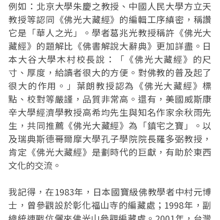
例如：北京大學朱慶之教授、中國人民大學方立天
教授等認同《佛光大藏經》的編輯工序縝密，稱讚
它是「華人之光」。學者葛兆光教授稱許《佛光大
藏經》的題解比《佛書解說大辭典》更加詳盡。日
本大谷大學木村校長說：「《佛光大藏經》的尺
寸、厚度，給讀者很大的方便。對佛教的普及起了
很大的作用。」葉朗教授認為《佛光大藏經》標
點、校對等嚴謹，品質非常高。還有，美國威斯康
辛大學經濟學教授高希均先生與知名作家余秋雨先
生，共同推薦《佛光大藏經》為「鎮宅之寶」。以
及瑞典斯德哥爾摩大學孔子學院院長羅多弼教授，
肯定《佛光大藏經》是劃時代的巨獻，有助於東西
文化的交流。
我記得，在1983年，日本國寶級佛教學者中村元博
士，曾參觀設於彰化福山寺的編藏處；1998年，副
總統連戰伉儷來佛光山參觀編藏處。2001年，台灣