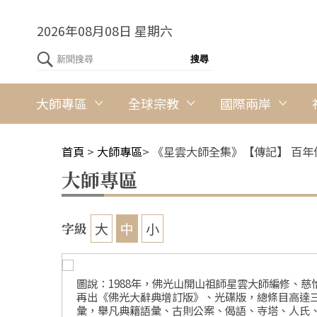
2026年08月08日 星期六
大師專區
全球宗教
國際兩岸
首頁
>
大師專區
>
《星雲大師全集》【傳記】 百年
大師專區
大
中
小
字級
鼎獎。此後
圖說：1988年，佛光山開山祖師星雲大師編修、
資訊及辭
再出《佛光大辭典增訂版》、光碟版，總條目高達
資料照片
彙，舉凡典籍語彙、古則公案、偈語、寺塔、人氏、