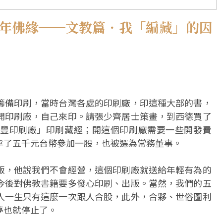
百年佛緣──文教篇．我「編藏」的因
籌備印刷，當時台灣各處的印刷廠，印這種大部的書，
開印刷廠，自己來印。請張少齊居士策畫，到西德買了
豐印刷廠」印刷藏經；開這個印刷廠需要一些開發費
拿了五千元台幣參加一股，也被選為常務董事。
飯，他說我們不會經營，這個印刷廠就送給年輕有為的
今後對佛教書籍要多發心印刷、出版。當然，我們的五
人一生只有這麼一次跟人合股，此外，合夥、世俗圖利
夢也就停止了。