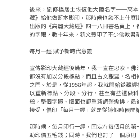
後來，劉修橋居士恢復他大陸名字──高本
藏》給他做藍本影印，那時候也談不上什麼版
出版的《高麗大藏經》四十八冊書名頁上，
的字眼，數十年來，新文豐印了不少佛教書
每月一經 賦予新時代意義
宣傳影印大藏經後幾年，我一直在思索，佛
都沒有加以分段標點，而且古文艱澀，名相
之門。於是，從1958年起，我就開始從藏
以重新標點、分段、分行，甚至有些還做科
般，整個字體、版面也都重新調整編排，最
接受，倡印「每月一經」就是從這個時候開
那時候，每月印行一經，固定在每個月的第
助印價五毛錢；同時，我們也訂了一個原則