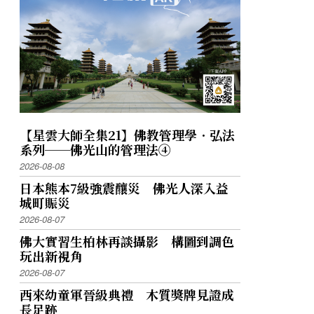
提供
【星雲大師全集21】佛教管理學．弘法
系列──佛光山的管理法④
2026-08-08
日本熊本7級強震釀災 佛光人深入益
城町賑災
2026-08-07
佛大實習生柏林再談攝影 構圖到調色
玩出新視角
2026-08-07
西來幼童軍晉級典禮 木質獎牌見證成
長足跡