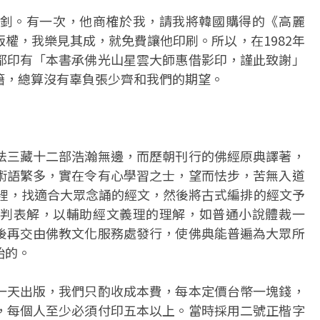
釗。有一次，他商榷於我，請我將韓國購得的《高麗
權，我樂見其成，就免費讓他印刷。所以，在1982年
都印有「本書承佛光山星雲大師惠借影印，謹此致謝」
籍，總算沒有辜負張少齊和我們的期望。
法三藏十二部浩瀚無邊，而歷朝刊行的佛經原典譯著，
術語繁多，實在令有心學習之士，望而怯步，苦無入道
經裡，找適合大眾念誦的經文，然後將古式編排的經文予
判表解，以輔助經文義理的理解，如普通小說體裁一
後再交由佛教文化服務處發行，使佛典能普遍為大眾所
始的。
一天出版，我們只酌收成本費，每本定價台幣一塊錢，
，每個人至少必須付印五本以上。當時採用二號正楷字