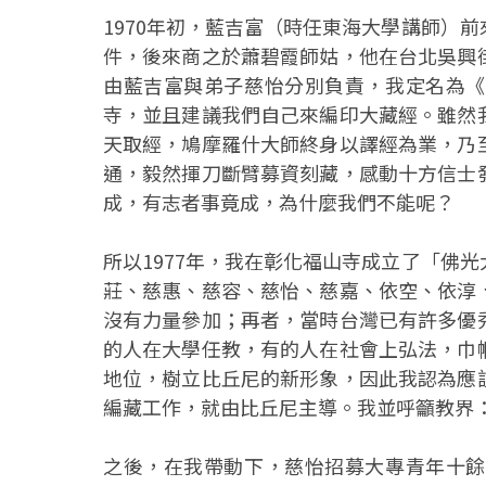
1970年初，藍吉富（時任東海大學講師）
件，後來商之於蕭碧霞師姑，他在台北吳興
由藍吉富與弟子慈怡分別負責，我定名為《
寺，並且建議我們自己來編印大藏經。雖然
天取經，鳩摩羅什大師終身以譯經為業，乃
通，毅然揮刀斷臂募資刻藏，感動十方信士
成，有志者事竟成，為什麼我們不能呢？
所以1977年，我在彰化福山寺成立了「佛
莊、慈惠、慈容、慈怡、慈嘉、依空、依淳
沒有力量參加；再者，當時台灣已有許多優
的人在大學任教，有的人在社會上弘法，巾
地位，樹立比丘尼的新形象，因此我認為應
編藏工作，就由比丘尼主導。我並呼籲教界
之後，在我帶動下，慈怡招募大專青年十餘