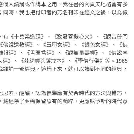
應個人讀誦或作講本之用，我在書的內頁天地格留有多
；同時，我也把付印者的芳名刊印在經文之後，以為徵
，有《十善業道經》、《勸發菩提心文》、《觀音普門
《佛說遺教經》、《玉耶女經》、《銀色女經》、《佛
難報經》、《盂蘭盆經》、《觀無量壽經》、《佛說孛
經》、《梵網經菩薩戒本》、《學佛行儀》等。1965
晚諷誦一部經典，這樣下來，就可以讀到不同的經典，
地思索、醞釀，認為佛學應有契合時代的方法與權巧，
，藏經除了亟需保留原有的精粹，更應賦予新的時代意