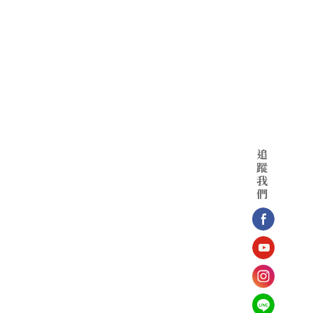
追
蹤
我
們