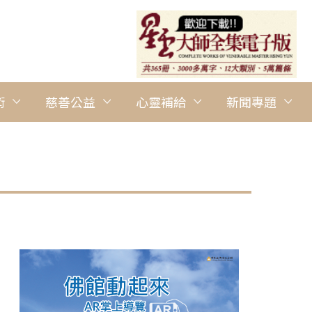
術
慈善公益
心靈補給
新聞專題
圖說：1988年，佛光山開山祖師星雲大師編修、慈怡法師主編的
再出《佛光大辭典增訂版》、光碟版，總條目高達三萬餘條。內容
彙，舉凡典籍語彙、古則公案、偈語、寺塔、人氏、事件、宗派團體