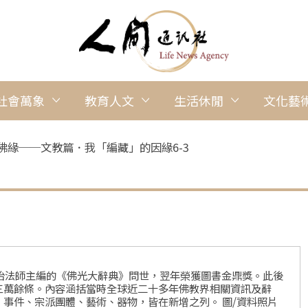
社會萬象
教育人文
生活休閒
文化藝
佛緣──文教篇．我「編藏」的因緣6-3
慈怡法師主編的《佛光大辭典》問世，翌年榮獲圖書金鼎獎。此後
三萬餘條。內容涵括當時全球近二十多年佛教界相關資訊及辭
事件、宗派團體、藝術、器物，皆在新增之列。 圖/資料照片