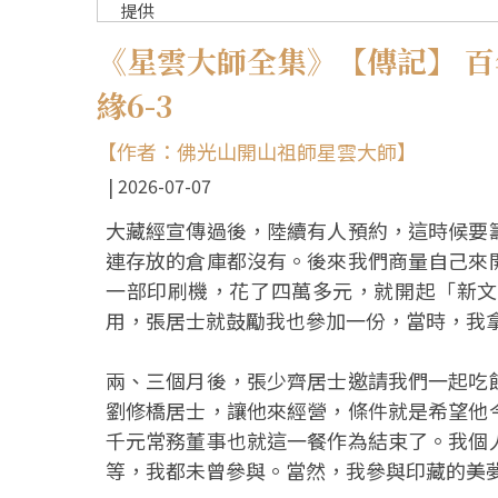
提供
《星雲大師全集》【傳記】 
緣6-3
【作者：佛光山開山祖師星雲大師】
2026-07-07
大藏經宣傳過後，陸續有人預約，這時候要
連存放的倉庫都沒有。後來我們商量自己來
一部印刷機，花了四萬多元，就開起「新文
用，張居士就鼓勵我也參加一份，當時，我
兩、三個月後，張少齊居士邀請我們一起吃
劉修橋居士，讓他來經營，條件就是希望他
千元常務董事也就這一餐作為結束了。我個
等，我都未曾參與。當然，我參與印藏的美