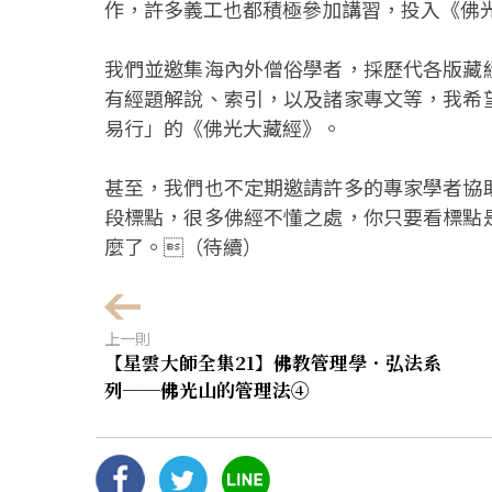
作，許多義工也都積極參加講習，投入《佛
我們並邀集海內外僧俗學者，採歷代各版藏
有經題解說、索引，以及諸家專文等，我希
易行」的《佛光大藏經》。
甚至，我們也不定期邀請許多的專家學者協
段標點，很多佛經不懂之處，你只要看標點
麼了。（待續）
上一則
【星雲大師全集21】佛教管理學．弘法系
列──佛光山的管理法④