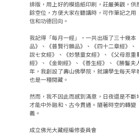
排版，用上好的模造紙印刷，莊嚴美觀，供
餘空位，方便大家在聽講時，可作筆記之用
信和功德回向。
我記得「每月一經」，一共出版了三十幾本
品》、《普賢行願品》、《四十二章經》、
說七女經》、《妙慧童女經》、《父母恩重
經》、《金剛經》、《善生經》、《勝鬘夫人
年，我創設了壽山佛學院，就讓學生每天早
也是一種閱藏。
然而，我不因此而感到滿意，日夜還是不斷
才能中外融和、古今貫通。隨著時空的轉變
義。
成立佛光大藏經編修委員會