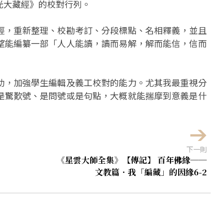
光大藏經》的校對行列。
經，重新整理、校勘考訂、分段標點、名相釋義，並且
望能編纂一部「人人能讀，讀而易解，解而能信，信而
助，加強學生編輯及義工校對的能力。尤其我最重視分
是驚歎號、是問號或是句點，大概就能揣摩到意義是什
下一則
《星雲大師全集》【傳記】 百年佛緣──
文教篇．我「編藏」的因緣6-2